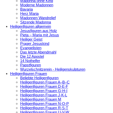
Madonna ohne Kind
Moderne Madonnen
Bavaria
Herz Maria
Madonnen Wandrelief
Sitzende Madonna
Heiligenfiguren allgemein
Jesusfiguren aus Holz
Pieta – Maria mit Jesus
Heiliger Geist
Prager Jesuskind
Evangelisten
Das letzte Abendmahl
Die 12 Apostel
14 Nothelfer
Papstfiguren
Wurzelschnitzerein - Heiligenskulpturen
Heiligenfiguren Frauen
Beliebte Heiligenfiguren
Heiligenfiguren Frauen A–B–C
Heiligenfiguren Frauen D-E-F
Heiligenfiguren Frauen G-H-I
Heiligenfiguren Frauen J-K-L
Heiligenfiguren Frauen M
Heiligenfiguren Frauen N-O-P
Heiligenfiguren Frauen R-S-T
Heiligenfiguren Frauen U-V-W