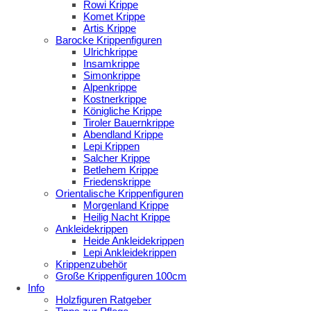
Rowi Krippe
Komet Krippe
Artis Krippe
Barocke Krippenfiguren
Ulrichkrippe
Insamkrippe
Simonkrippe
Alpenkrippe
Kostnerkrippe
Königliche Krippe
Tiroler Bauernkrippe
Abendland Krippe
Lepi Krippen
Salcher Krippe
Betlehem Krippe
Friedenskrippe
Orientalische Krippenfiguren
Morgenland Krippe
Heilig Nacht Krippe
Ankleidekrippen
Heide Ankleidekrippen
Lepi Ankleidekrippen
Krippenzubehör
Große Krippenfiguren 100cm
Info
Holzfiguren Ratgeber