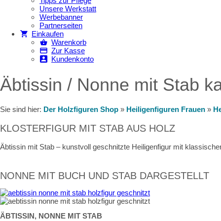
Tipps zur Pflege
Unsere Werkstatt
Werbebanner
Partnerseiten
Einkaufen
Warenkorb
Zur Kasse
Kundenkonto
Äbtissin / Nonne mit Stab k
Sie sind hier:
Der Holzfiguren Shop
»
Heiligenfiguren Frauen
»
He
KLOSTERFIGUR MIT STAB AUS HOLZ
Äbtissin mit Stab – kunstvoll geschnitzte Heiligenfigur mit klassisc
NONNE MIT BUCH UND STAB DARGESTELLT
ÄBTISSIN, NONNE MIT STAB