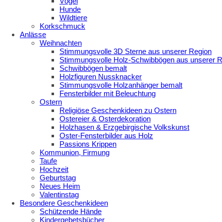
Vögel
Hunde
Wildtiere
Korkschmuck
Anlässe
Weihnachten
Stimmungsvolle 3D Sterne aus unserer Region
Stimmungsvolle Holz-Schwibbögen aus unserer R
Schwibbögen bemalt
Holzfiguren Nussknacker
Stimmungsvolle Holzanhänger bemalt
Fensterbilder mit Beleuchtung
Ostern
Religiöse Geschenkideen zu Ostern
Ostereier & Osterdekoration
Holzhasen & Erzgebirgische Volkskunst
Oster-Fensterbilder aus Holz
Passions Krippen
Kommunion, Firmung
Taufe
Hochzeit
Geburtstag
Neues Heim
Valentinstag
Besondere Geschenkideen
Schützende Hände
Kindergebetsbücher