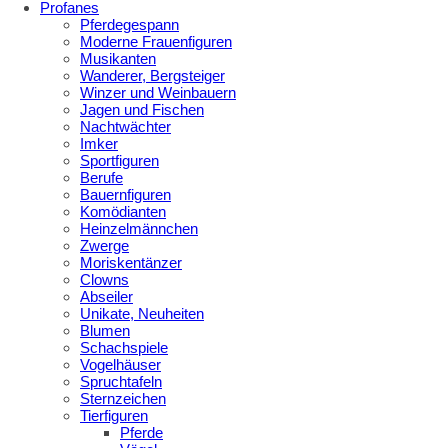
Profanes
Pferdegespann
Moderne Frauenfiguren
Musikanten
Wanderer, Bergsteiger
Winzer und Weinbauern
Jagen und Fischen
Nachtwächter
Imker
Sportfiguren
Berufe
Bauernfiguren
Komödianten
Heinzelmännchen
Zwerge
Moriskentänzer
Clowns
Abseiler
Unikate, Neuheiten
Blumen
Schachspiele
Vogelhäuser
Spruchtafeln
Sternzeichen
Tierfiguren
Pferde