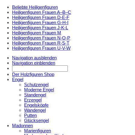
Beliebte Heiligenfiguren
Heiligenfiguren Frauen A–B–C
Heiligenfiguren Frauen D-E-F
Heiligenfiguren Frauen G-H-I
Heiligenfiguren Frauen J-K-L
Heiligenfiguren Frauen M
Heiligenfiguren Frauen N-O-P
Heiligenfiguren Frauen R-S-T
Heiligenfiguren Frauen U-V-W
Navigation ausblenden
Navigation einblenden
Der Holzfiguren Shop
Engel
Schutzengel
Moderne Engel
Standengel
Erzengel
Engelsköpfe
Wandengel
Putten
Glücksengel
Madonnen
Marienfiguren