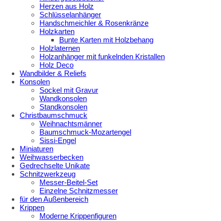
Herzen aus Holz
Schlüsselanhänger
Handschmeichler & Rosenkränze
Holzkarten
Bunte Karten mit Holzbehang
Holzlaternen
Holzanhänger mit funkelnden Kristallen
Holz Deco
Wandbilder & Reliefs
Konsolen
Sockel mit Gravur
Wandkonsolen
Standkonsolen
Christbaumschmuck
Weihnachtsmänner
Baumschmuck-Mozartengel
Sissi-Engel
Miniaturen
Weihwasserbecken
Gedrechselte Unikate
Schnitzwerkzeug
Messer-Beitel-Set
Einzelne Schnitzmesser
für den Außenbereich
Krippen
Moderne Krippenfiguren