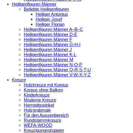
Heiligenfiguren Männer
Beliebte Heiligenfiguren
Heiliger Antonius
Heiliger Josef
Heiliger Florian
Heiligenfiguren Männer A–B–C
Heiligenfiguren Männer D-E
Heiligenfiguren Männer F
Heiligenfiguren Männer G-H-I
Heiligenfiguren Männer J
Heiligenfiguren Männer K-L
Heiligenfiguren Männer M
Heiligenfiguren Männer N-O-P
Heiligenfiguren Männer Q-R-S-T-U
Heiligenfiguren Männer V-W-X-Y-Z
Kreuze
Holzkreuze mit Korpus
Korpus ohne Balken
Kinderkreuze
Moderne Kreuze
Herrgottswinkel
Holzgrabmale
Für den Aussenbereich
Rundstammkreuze
WEFA-WOOD
Kreuzigungsgruppen