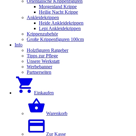
Orientalische Krippenfiguren
Morgenland Krippe
Heilig Nacht Krippe
Ankleidekrippen
Heide Ankleidekrippen
Lepi Ankleidekrippen
Krippenzubehör
Große Krippenfiguren 100cm
Info
Holzfiguren Ratgeber
Tipps zur Pflege
Unsere Werkstatt
Werbebanner
Partnerseiten
Einkaufen
Warenkorb
Zur Kasse