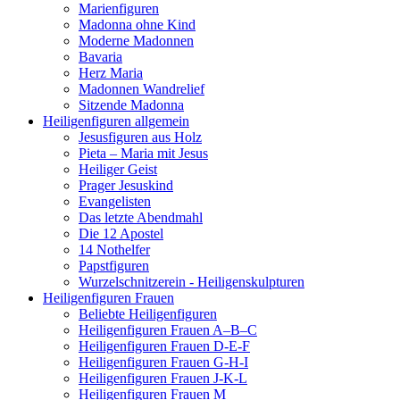
Marienfiguren
Madonna ohne Kind
Moderne Madonnen
Bavaria
Herz Maria
Madonnen Wandrelief
Sitzende Madonna
Heiligenfiguren allgemein
Jesusfiguren aus Holz
Pieta – Maria mit Jesus
Heiliger Geist
Prager Jesuskind
Evangelisten
Das letzte Abendmahl
Die 12 Apostel
14 Nothelfer
Papstfiguren
Wurzelschnitzerein - Heiligenskulpturen
Heiligenfiguren Frauen
Beliebte Heiligenfiguren
Heiligenfiguren Frauen A–B–C
Heiligenfiguren Frauen D-E-F
Heiligenfiguren Frauen G-H-I
Heiligenfiguren Frauen J-K-L
Heiligenfiguren Frauen M