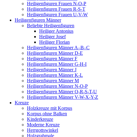
Heiligenfiguren Frauen N-O-P
Heiligenfiguren Frauen R-S-T
Heiligenfiguren Frauen U-V-W
Heiligenfiguren Männer
Beliebte Heiligenfiguren
Heiliger Antonius
Heiliger Josef
Heiliger Florian
Heiligenfiguren Männer A–B–C
Heiligenfiguren Männer D-E
Heiligenfiguren Männer F
Heiligenfiguren Männer G-H-I
Heiligenfiguren Männer J
Heiligenfiguren Männer K-L
Heiligenfiguren Männer M
Heiligenfiguren Männer N-O-P
Heiligenfiguren Männer Q-R-S-T-U
Heiligenfiguren Männer V-W-X-Y-Z
Kreuze
Holzkreuze mit Korpus
Korpus ohne Balken
Kinderkreuze
Moderne Kreuze
Herrgottswinkel
Holzgrabmale