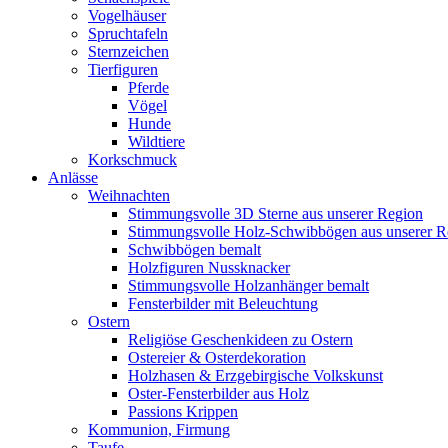
Vogelhäuser
Spruchtafeln
Sternzeichen
Tierfiguren
Pferde
Vögel
Hunde
Wildtiere
Korkschmuck
Anlässe
Weihnachten
Stimmungsvolle 3D Sterne aus unserer Region
Stimmungsvolle Holz-Schwibbögen aus unserer R
Schwibbögen bemalt
Holzfiguren Nussknacker
Stimmungsvolle Holzanhänger bemalt
Fensterbilder mit Beleuchtung
Ostern
Religiöse Geschenkideen zu Ostern
Ostereier & Osterdekoration
Holzhasen & Erzgebirgische Volkskunst
Oster-Fensterbilder aus Holz
Passions Krippen
Kommunion, Firmung
Taufe