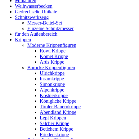
Miniaturen
Weihwasserbecken
Gedrechselte Unikate
Schnitzwerkzeug
Messer-Beitel-Set
Einzelne Schnitzmesser
für den Außenbereich
Krippen
Moderne Krippenfiguren
Rowi Krippe
Komet Krippe
Artis Krippe
Barocke Krippenfiguren
Ulrichkrippe
Insamkrippe
Simonkrippe
Alpenkrippe
Kostnerkrippe
Königliche Krippe
Tiroler Bauernkrippe
Abendland Krippe
Lepi Krippen
Salcher Krippe
Betlehem Krippe
Friedenskrippe