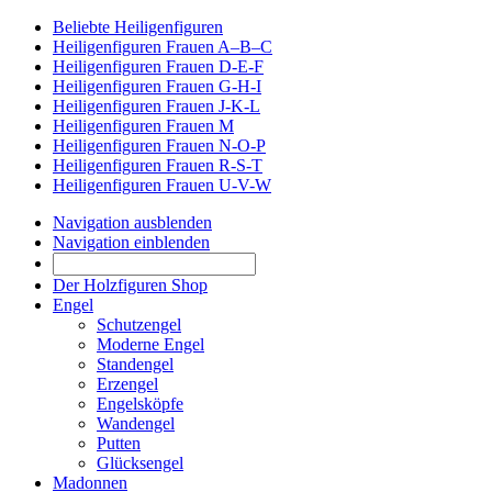
Beliebte Heiligenfiguren
Heiligenfiguren Frauen A–B–C
Heiligenfiguren Frauen D-E-F
Heiligenfiguren Frauen G-H-I
Heiligenfiguren Frauen J-K-L
Heiligenfiguren Frauen M
Heiligenfiguren Frauen N-O-P
Heiligenfiguren Frauen R-S-T
Heiligenfiguren Frauen U-V-W
Navigation ausblenden
Navigation einblenden
Der Holzfiguren Shop
Engel
Schutzengel
Moderne Engel
Standengel
Erzengel
Engelsköpfe
Wandengel
Putten
Glücksengel
Madonnen