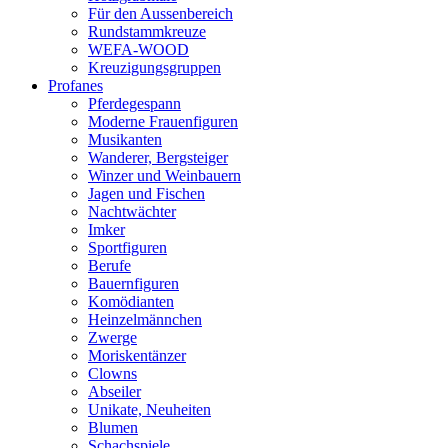
Für den Aussenbereich
Rundstammkreuze
WEFA-WOOD
Kreuzigungsgruppen
Profanes
Pferdegespann
Moderne Frauenfiguren
Musikanten
Wanderer, Bergsteiger
Winzer und Weinbauern
Jagen und Fischen
Nachtwächter
Imker
Sportfiguren
Berufe
Bauernfiguren
Komödianten
Heinzelmännchen
Zwerge
Moriskentänzer
Clowns
Abseiler
Unikate, Neuheiten
Blumen
Schachspiele