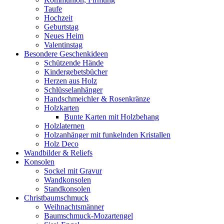
Taufe
Hochzeit
Geburtstag
Neues Heim
Valentinstag
Besondere Geschenkideen
Schützende Hände
Kindergebetsbücher
Herzen aus Holz
Schlüsselanhänger
Handschmeichler & Rosenkränze
Holzkarten
Bunte Karten mit Holzbehang
Holzlaternen
Holzanhänger mit funkelnden Kristallen
Holz Deco
Wandbilder & Reliefs
Konsolen
Sockel mit Gravur
Wandkonsolen
Standkonsolen
Christbaumschmuck
Weihnachtsmänner
Baumschmuck-Mozartengel