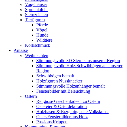
Vogelhäuser
Spruchtafeln
Sternzeichen
Tierfiguren
Pferde
Vögel
Hunde
Wildtiere
Korkschmuck
Anlässe
Weihnachten
Stimmungsvolle 3D Sterne aus unserer Region
Stimmungsvolle Holz-Schwibbögen aus unserer
Region
Schwibbögen bemalt
Holzfiguren Nussknacker
Stimmungsvolle Holzanhänger bemalt
Fensterbilder mit Beleuchtung
Ostern
Religiöse Geschenkideen zu Ostern
Ostereier & Osterdekoration
Holzhasen & Erzgebirgische Volkskunst
Oster-Fensterbilder aus Holz
Passions Krippen
Kommunion, Firmung