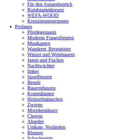
Für den Aussenbereich
Rundstammkreuze
WEFA-WOOD
Kreuzigungsgruppen
Profanes
Pferdegespann
Moderne Frauenfiguren
Musikanten
Wanderer, Bergsteiger
Winzer und Weinbauern
Jagen und Fischen
Nachtwächter
Imker
Sportfiguren
Berufe
Bauernfiguren
Komödianten
Heinzelmännchen
Zwerge
Moriskentänzer
Clowns
Abseiler
Unikate, Neuheiten
Blumen
Schachspiele