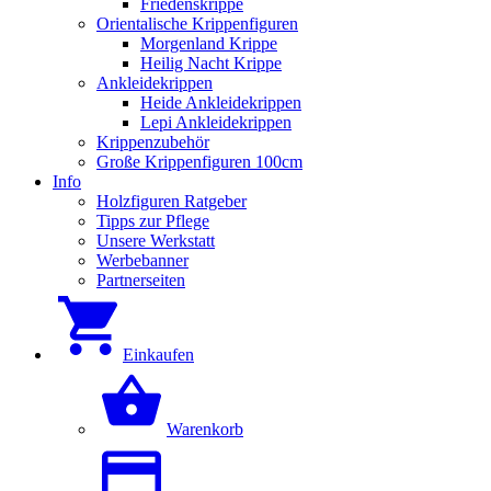
Friedenskrippe
Orientalische Krippenfiguren
Morgenland Krippe
Heilig Nacht Krippe
Ankleidekrippen
Heide Ankleidekrippen
Lepi Ankleidekrippen
Krippenzubehör
Große Krippenfiguren 100cm
Info
Holzfiguren Ratgeber
Tipps zur Pflege
Unsere Werkstatt
Werbebanner
Partnerseiten
Einkaufen
Warenkorb