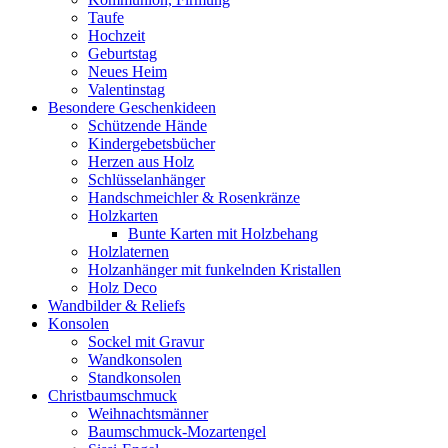
Taufe
Hochzeit
Geburtstag
Neues Heim
Valentinstag
Besondere Geschenkideen
Schützende Hände
Kindergebetsbücher
Herzen aus Holz
Schlüsselanhänger
Handschmeichler & Rosenkränze
Holzkarten
Bunte Karten mit Holzbehang
Holzlaternen
Holzanhänger mit funkelnden Kristallen
Holz Deco
Wandbilder & Reliefs
Konsolen
Sockel mit Gravur
Wandkonsolen
Standkonsolen
Christbaumschmuck
Weihnachtsmänner
Baumschmuck-Mozartengel