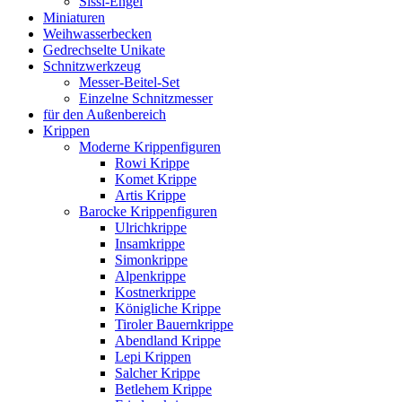
Sissi-Engel
Miniaturen
Weihwasserbecken
Gedrechselte Unikate
Schnitzwerkzeug
Messer-Beitel-Set
Einzelne Schnitzmesser
für den Außenbereich
Krippen
Moderne Krippenfiguren
Rowi Krippe
Komet Krippe
Artis Krippe
Barocke Krippenfiguren
Ulrichkrippe
Insamkrippe
Simonkrippe
Alpenkrippe
Kostnerkrippe
Königliche Krippe
Tiroler Bauernkrippe
Abendland Krippe
Lepi Krippen
Salcher Krippe
Betlehem Krippe