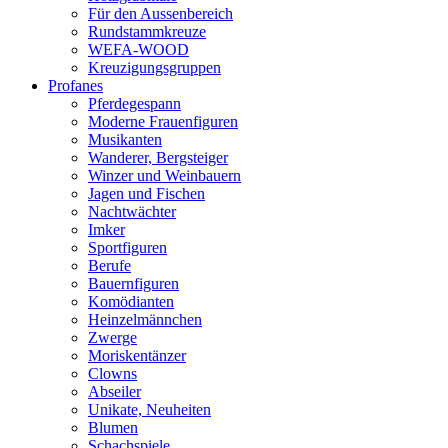
Für den Aussenbereich
Rundstammkreuze
WEFA-WOOD
Kreuzigungsgruppen
Profanes
Pferdegespann
Moderne Frauenfiguren
Musikanten
Wanderer, Bergsteiger
Winzer und Weinbauern
Jagen und Fischen
Nachtwächter
Imker
Sportfiguren
Berufe
Bauernfiguren
Komödianten
Heinzelmännchen
Zwerge
Moriskentänzer
Clowns
Abseiler
Unikate, Neuheiten
Blumen
Schachspiele