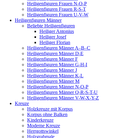
Heiligenfiguren Frauen N-O-P
Heiligenfiguren Frauen R-S-T
Heiligenfiguren Frauen U-V-W
Heiligenfiguren Männer
Beliebte Heiligenfiguren
Heiliger Antonius
Heiliger Josef
Heiliger Florian
Heiligenfiguren Männer A–B–C
Heiligenfiguren Männer D-E
Heiligenfiguren Männer F
Heiligenfiguren Männer G-H-I
Heiligenfiguren Männer J
Heiligenfiguren Männer K-L
Heiligenfiguren Männer M
Heiligenfiguren Männer N-O-P
Heiligenfiguren Männer Q-R-S-T-U
Heiligenfiguren Männer V-W-X-Y-Z
Kreuze
Holzkreuze mit Korpus
Korpus ohne Balken
Kinderkreuze
Moderne Kreuze
Herrgottswinkel
Holzgrabmale