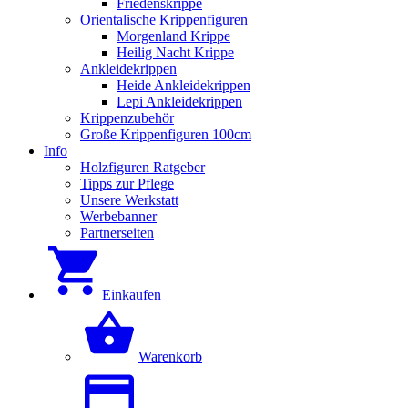
Friedenskrippe
Orientalische Krippenfiguren
Morgenland Krippe
Heilig Nacht Krippe
Ankleidekrippen
Heide Ankleidekrippen
Lepi Ankleidekrippen
Krippenzubehör
Große Krippenfiguren 100cm
Info
Holzfiguren Ratgeber
Tipps zur Pflege
Unsere Werkstatt
Werbebanner
Partnerseiten
Einkaufen
Warenkorb