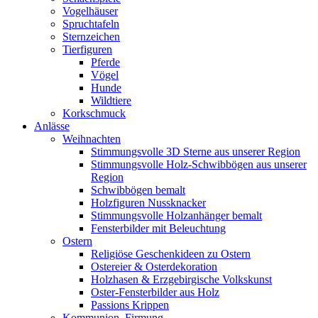
Vogelhäuser
Spruchtafeln
Sternzeichen
Tierfiguren
Pferde
Vögel
Hunde
Wildtiere
Korkschmuck
Anlässe
Weihnachten
Stimmungsvolle 3D Sterne aus unserer Region
Stimmungsvolle Holz-Schwibbögen aus unserer
Region
Schwibbögen bemalt
Holzfiguren Nussknacker
Stimmungsvolle Holzanhänger bemalt
Fensterbilder mit Beleuchtung
Ostern
Religiöse Geschenkideen zu Ostern
Ostereier & Osterdekoration
Holzhasen & Erzgebirgische Volkskunst
Oster-Fensterbilder aus Holz
Passions Krippen
Kommunion, Firmung