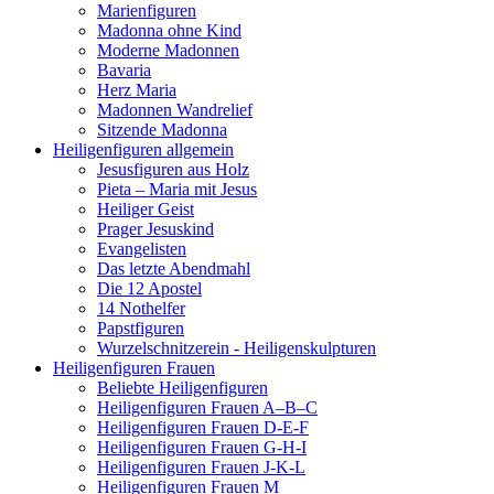
Marienfiguren
Madonna ohne Kind
Moderne Madonnen
Bavaria
Herz Maria
Madonnen Wandrelief
Sitzende Madonna
Heiligenfiguren allgemein
Jesusfiguren aus Holz
Pieta – Maria mit Jesus
Heiliger Geist
Prager Jesuskind
Evangelisten
Das letzte Abendmahl
Die 12 Apostel
14 Nothelfer
Papstfiguren
Wurzelschnitzerein - Heiligenskulpturen
Heiligenfiguren Frauen
Beliebte Heiligenfiguren
Heiligenfiguren Frauen A–B–C
Heiligenfiguren Frauen D-E-F
Heiligenfiguren Frauen G-H-I
Heiligenfiguren Frauen J-K-L
Heiligenfiguren Frauen M