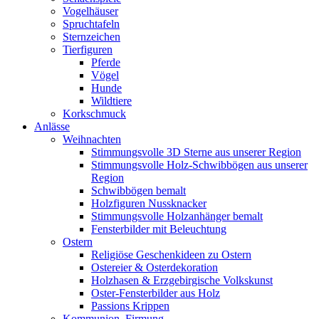
Vogelhäuser
Spruchtafeln
Sternzeichen
Tierfiguren
Pferde
Vögel
Hunde
Wildtiere
Korkschmuck
Anlässe
Weihnachten
Stimmungsvolle 3D Sterne aus unserer Region
Stimmungsvolle Holz-Schwibbögen aus unserer
Region
Schwibbögen bemalt
Holzfiguren Nussknacker
Stimmungsvolle Holzanhänger bemalt
Fensterbilder mit Beleuchtung
Ostern
Religiöse Geschenkideen zu Ostern
Ostereier & Osterdekoration
Holzhasen & Erzgebirgische Volkskunst
Oster-Fensterbilder aus Holz
Passions Krippen
Kommunion, Firmung