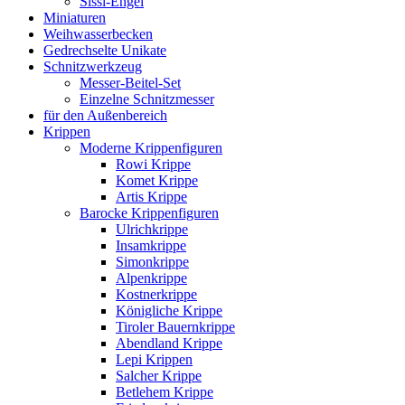
Sissi-Engel
Miniaturen
Weihwasserbecken
Gedrechselte Unikate
Schnitzwerkzeug
Messer-Beitel-Set
Einzelne Schnitzmesser
für den Außenbereich
Krippen
Moderne Krippenfiguren
Rowi Krippe
Komet Krippe
Artis Krippe
Barocke Krippenfiguren
Ulrichkrippe
Insamkrippe
Simonkrippe
Alpenkrippe
Kostnerkrippe
Königliche Krippe
Tiroler Bauernkrippe
Abendland Krippe
Lepi Krippen
Salcher Krippe
Betlehem Krippe