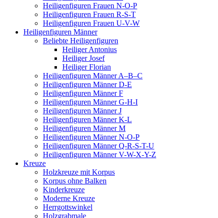
Heiligenfiguren Frauen N-O-P
Heiligenfiguren Frauen R-S-T
Heiligenfiguren Frauen U-V-W
Heiligenfiguren Männer
Beliebte Heiligenfiguren
Heiliger Antonius
Heiliger Josef
Heiliger Florian
Heiligenfiguren Männer A–B–C
Heiligenfiguren Männer D-E
Heiligenfiguren Männer F
Heiligenfiguren Männer G-H-I
Heiligenfiguren Männer J
Heiligenfiguren Männer K-L
Heiligenfiguren Männer M
Heiligenfiguren Männer N-O-P
Heiligenfiguren Männer Q-R-S-T-U
Heiligenfiguren Männer V-W-X-Y-Z
Kreuze
Holzkreuze mit Korpus
Korpus ohne Balken
Kinderkreuze
Moderne Kreuze
Herrgottswinkel
Holzgrabmale