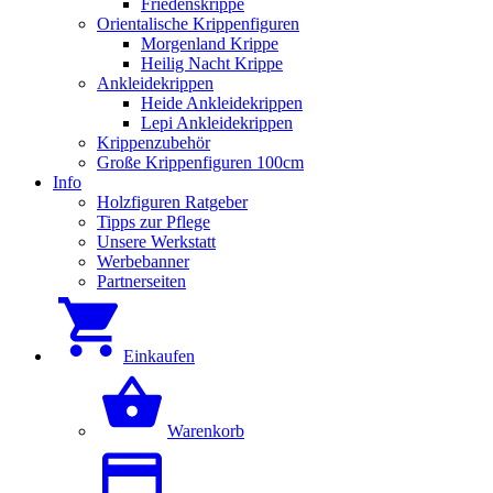
Friedenskrippe
Orientalische Krippenfiguren
Morgenland Krippe
Heilig Nacht Krippe
Ankleidekrippen
Heide Ankleidekrippen
Lepi Ankleidekrippen
Krippenzubehör
Große Krippenfiguren 100cm
Info
Holzfiguren Ratgeber
Tipps zur Pflege
Unsere Werkstatt
Werbebanner
Partnerseiten
Einkaufen
Warenkorb