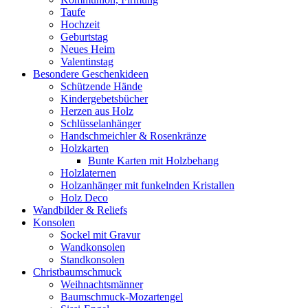
Taufe
Hochzeit
Geburtstag
Neues Heim
Valentinstag
Besondere Geschenkideen
Schützende Hände
Kindergebetsbücher
Herzen aus Holz
Schlüsselanhänger
Handschmeichler & Rosenkränze
Holzkarten
Bunte Karten mit Holzbehang
Holzlaternen
Holzanhänger mit funkelnden Kristallen
Holz Deco
Wandbilder & Reliefs
Konsolen
Sockel mit Gravur
Wandkonsolen
Standkonsolen
Christbaumschmuck
Weihnachtsmänner
Baumschmuck-Mozartengel