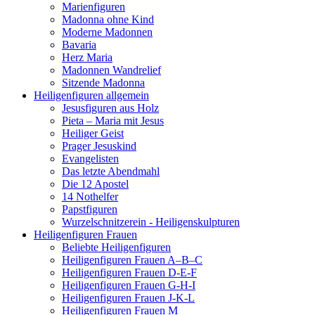
Marienfiguren
Madonna ohne Kind
Moderne Madonnen
Bavaria
Herz Maria
Madonnen Wandrelief
Sitzende Madonna
Heiligenfiguren allgemein
Jesusfiguren aus Holz
Pieta – Maria mit Jesus
Heiliger Geist
Prager Jesuskind
Evangelisten
Das letzte Abendmahl
Die 12 Apostel
14 Nothelfer
Papstfiguren
Wurzelschnitzerein - Heiligenskulpturen
Heiligenfiguren Frauen
Beliebte Heiligenfiguren
Heiligenfiguren Frauen A–B–C
Heiligenfiguren Frauen D-E-F
Heiligenfiguren Frauen G-H-I
Heiligenfiguren Frauen J-K-L
Heiligenfiguren Frauen M