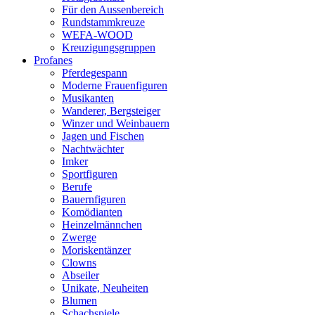
Für den Aussenbereich
Rundstammkreuze
WEFA-WOOD
Kreuzigungsgruppen
Profanes
Pferdegespann
Moderne Frauenfiguren
Musikanten
Wanderer, Bergsteiger
Winzer und Weinbauern
Jagen und Fischen
Nachtwächter
Imker
Sportfiguren
Berufe
Bauernfiguren
Komödianten
Heinzelmännchen
Zwerge
Moriskentänzer
Clowns
Abseiler
Unikate, Neuheiten
Blumen
Schachspiele