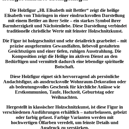
Die Holzfigur „Hl. Elisabeth mit Bettler“ zeigt die heilige
Elisabeth von Thüringen in einer eindrucksvollen Darstellung
mit einem Bettler an ihrer Seite – ein starkes Symbol ihrer
Barmherzigkeit und Nächstenliebe. Diese Darstellung verbindet
traditionelle christliche Werte mit feinster Holzschnitzkunst.
Die Figur ist holzgeschnitzt und sehr detailreich gearbeitet – mit
präzise ausgeformten Gewandfalten, liebevoll gestalteten
Gesichtszügen und einer tiefen, ruhigen Ausstrahlung. Die
Komposition zeigt die Heilige im aktiven Dienst an den
Bedürftigen und vermittelt dadurch eine lebendige spirituelle
Botschaft.
Diese Holzfigur eignet sich hervorragend als persönliche
Andachtsfigur, als ausdrucksvolle Wohnraum-Dekoration oder
als bedeutungsvolles Geschenk für kirchliche Anlässe wie
Erstkommunion, Taufe, Hochzeit, Geburtstag oder
Weihnachten.
Hergestellt in klassischer Holzschnitzkunst, ist diese Figur in
verschiedenen Ausführungen erhältlich – naturbelassen, gebeizt
oder farbig gefasst. Farbige Varianten werden mit
hochwertigen Ölfarben veredelt, um feinste Details und
Ausdruck zu verstärken.