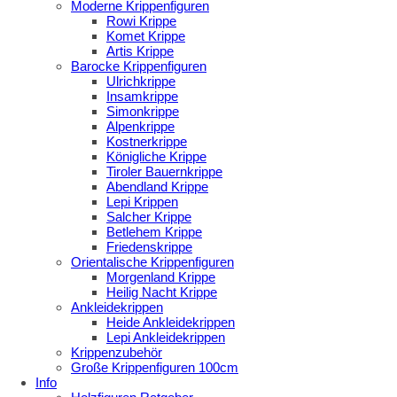
Moderne Krippenfiguren
Rowi Krippe
Komet Krippe
Artis Krippe
Barocke Krippenfiguren
Ulrichkrippe
Insamkrippe
Simonkrippe
Alpenkrippe
Kostnerkrippe
Königliche Krippe
Tiroler Bauernkrippe
Abendland Krippe
Lepi Krippen
Salcher Krippe
Betlehem Krippe
Friedenskrippe
Orientalische Krippenfiguren
Morgenland Krippe
Heilig Nacht Krippe
Ankleidekrippen
Heide Ankleidekrippen
Lepi Ankleidekrippen
Krippenzubehör
Große Krippenfiguren 100cm
Info