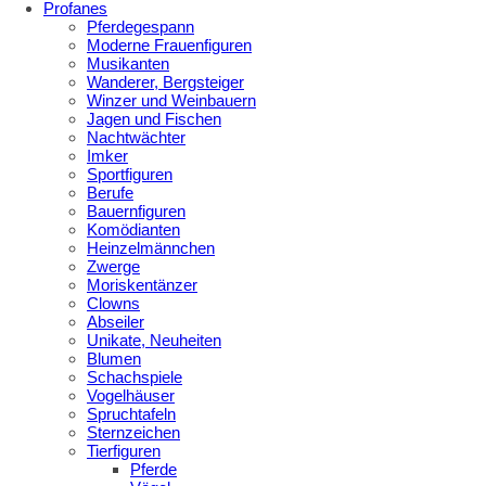
Profanes
Pferdegespann
Moderne Frauenfiguren
Musikanten
Wanderer, Bergsteiger
Winzer und Weinbauern
Jagen und Fischen
Nachtwächter
Imker
Sportfiguren
Berufe
Bauernfiguren
Komödianten
Heinzelmännchen
Zwerge
Moriskentänzer
Clowns
Abseiler
Unikate, Neuheiten
Blumen
Schachspiele
Vogelhäuser
Spruchtafeln
Sternzeichen
Tierfiguren
Pferde