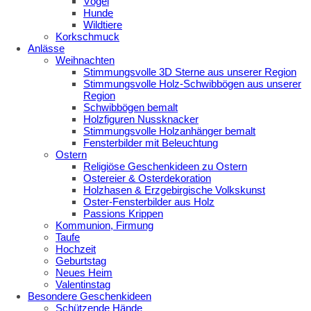
Vögel
Hunde
Wildtiere
Korkschmuck
Anlässe
Weihnachten
Stimmungsvolle 3D Sterne aus unserer Region
Stimmungsvolle Holz-Schwibbögen aus unserer
Region
Schwibbögen bemalt
Holzfiguren Nussknacker
Stimmungsvolle Holzanhänger bemalt
Fensterbilder mit Beleuchtung
Ostern
Religiöse Geschenkideen zu Ostern
Ostereier & Osterdekoration
Holzhasen & Erzgebirgische Volkskunst
Oster-Fensterbilder aus Holz
Passions Krippen
Kommunion, Firmung
Taufe
Hochzeit
Geburtstag
Neues Heim
Valentinstag
Besondere Geschenkideen
Schützende Hände