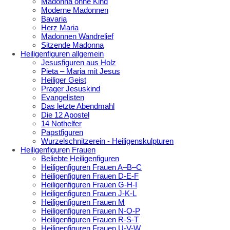
Madonna ohne Kind
Moderne Madonnen
Bavaria
Herz Maria
Madonnen Wandrelief
Sitzende Madonna
Heiligenfiguren allgemein
Jesusfiguren aus Holz
Pieta – Maria mit Jesus
Heiliger Geist
Prager Jesuskind
Evangelisten
Das letzte Abendmahl
Die 12 Apostel
14 Nothelfer
Papstfiguren
Wurzelschnitzerein - Heiligenskulpturen
Heiligenfiguren Frauen
Beliebte Heiligenfiguren
Heiligenfiguren Frauen A–B–C
Heiligenfiguren Frauen D-E-F
Heiligenfiguren Frauen G-H-I
Heiligenfiguren Frauen J-K-L
Heiligenfiguren Frauen M
Heiligenfiguren Frauen N-O-P
Heiligenfiguren Frauen R-S-T
Heiligenfiguren Frauen U-V-W