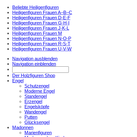
Beliebte Heiligenfiguren
Heiligenfiguren Frauen A–B–C
Heiligenfiguren Frauen D-E-F
Heiligenfiguren Frauen G-H-I
Heiligenfiguren Frauen J-K-L
Heiligenfiguren Frauen M
Heiligenfiguren Frauen N-O-P
Heiligenfiguren Frauen R-S-T
Heiligenfiguren Frauen U-V-W
Navigation ausblenden
Navigation einblenden
Der Holzfiguren Shop
Engel
Schutzengel
Moderne Engel
Standengel
Erzengel
Engelsköpfe
Wandengel
Putten
Glücksengel
Madonnen
Marienfiguren