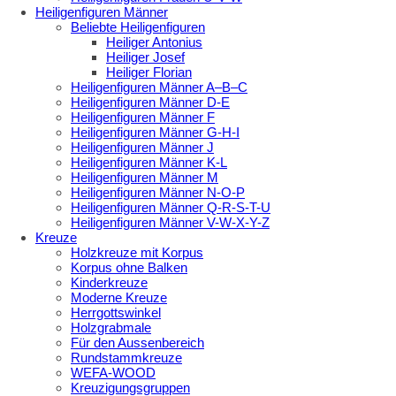
Heiligenfiguren Männer
Beliebte Heiligenfiguren
Heiliger Antonius
Heiliger Josef
Heiliger Florian
Heiligenfiguren Männer A–B–C
Heiligenfiguren Männer D-E
Heiligenfiguren Männer F
Heiligenfiguren Männer G-H-I
Heiligenfiguren Männer J
Heiligenfiguren Männer K-L
Heiligenfiguren Männer M
Heiligenfiguren Männer N-O-P
Heiligenfiguren Männer Q-R-S-T-U
Heiligenfiguren Männer V-W-X-Y-Z
Kreuze
Holzkreuze mit Korpus
Korpus ohne Balken
Kinderkreuze
Moderne Kreuze
Herrgottswinkel
Holzgrabmale
Für den Aussenbereich
Rundstammkreuze
WEFA-WOOD
Kreuzigungsgruppen