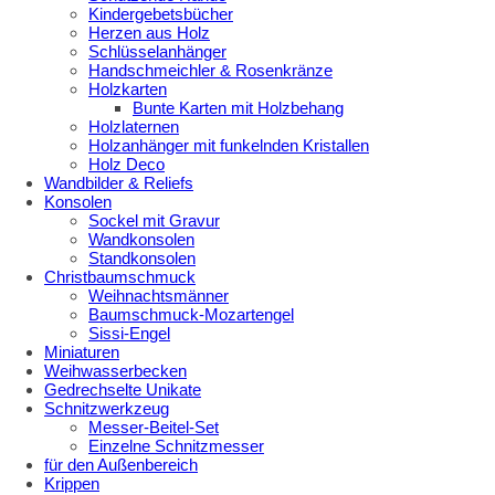
Kindergebetsbücher
Herzen aus Holz
Schlüsselanhänger
Handschmeichler & Rosenkränze
Holzkarten
Bunte Karten mit Holzbehang
Holzlaternen
Holzanhänger mit funkelnden Kristallen
Holz Deco
Wandbilder & Reliefs
Konsolen
Sockel mit Gravur
Wandkonsolen
Standkonsolen
Christbaumschmuck
Weihnachtsmänner
Baumschmuck-Mozartengel
Sissi-Engel
Miniaturen
Weihwasserbecken
Gedrechselte Unikate
Schnitzwerkzeug
Messer-Beitel-Set
Einzelne Schnitzmesser
für den Außenbereich
Krippen