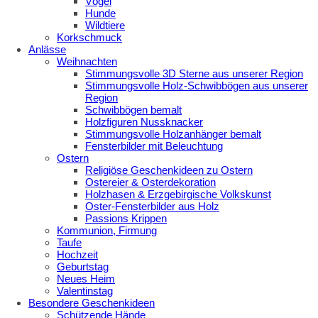
Vögel
Hunde
Wildtiere
Korkschmuck
Anlässe
Weihnachten
Stimmungsvolle 3D Sterne aus unserer Region
Stimmungsvolle Holz-Schwibbögen aus unserer
Region
Schwibbögen bemalt
Holzfiguren Nussknacker
Stimmungsvolle Holzanhänger bemalt
Fensterbilder mit Beleuchtung
Ostern
Religiöse Geschenkideen zu Ostern
Ostereier & Osterdekoration
Holzhasen & Erzgebirgische Volkskunst
Oster-Fensterbilder aus Holz
Passions Krippen
Kommunion, Firmung
Taufe
Hochzeit
Geburtstag
Neues Heim
Valentinstag
Besondere Geschenkideen
Schützende Hände