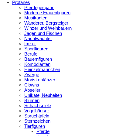
Profanes
Pferdegespann
Moderne Frauenfiguren
Musikanten
Wanderer, Bergsteiger
Winzer und Weinbauern
Jagen und Fischen
Nachtwächter
Imker
Sportfiguren
Berufe
Bauernfiguren
Komödianten
Heinzelmännchen
Zwerge
Moriskentänzer
Clowns
Abseiler
Unikate, Neuheiten
Blumen
Schachspiele
Vogelhäuser
Spruchtafeln
Sternzeichen
Tierfiguren
Pferde