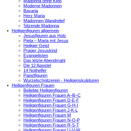
Madonna ohne Kind
Moderne Madonnen
Bavaria
Herz Maria
Madonnen Wandrelief
Sitzende Madonna
Heiligenfiguren allgemein
Jesusfiguren aus Holz
Pieta – Maria mit Jesus
Heiliger Geist
Prager Jesuskind
Evangelisten
Das letzte Abendmahl
Die 12 Apostel
14 Nothelfer
Papstfiguren
Wurzelschnitzerein - Heiligenskulpturen
Heiligenfiguren Frauen
Beliebte Heiligenfiguren
Heiligenfiguren Frauen A–B–C
Heiligenfiguren Frauen D-E-F
Heiligenfiguren Frauen G-H-I
Heiligenfiguren Frauen J-K-L
Heiligenfiguren Frauen M
Heiligenfiguren Frauen N-O-P
Heiligenfiguren Frauen R-S-T
Heiligenfiguren Frauen U-V-W