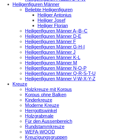
Heiligenfiguren Männer
Beliebte Heiligenfiguren
Heiliger Antonius
Heiliger Josef
Heiliger Florian
Heiligenfiguren Männer A–B–C
Heiligenfiguren Männer D-E
Heiligenfiguren Männer F
Heiligenfiguren Männer G-H-I
Heiligenfiguren Männer J
Heiligenfiguren Männer K-L
Heiligenfiguren Männer M
Heiligenfiguren Männer N-O-P
Heiligenfiguren Männer Q-R-S-T-U
Heiligenfiguren Männer V-W-X-Y-Z
Kreuze
Holzkreuze mit Korpus
Korpus ohne Balken
Kinderkreuze
Moderne Kreuze
Herrgottswinkel
Holzgrabmale
Für den Aussenbereich
Rundstammkreuze
WEFA-WOOD
Kreuzigungsgruppen