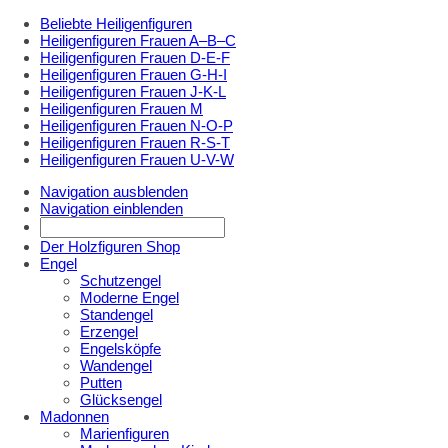
Beliebte Heiligenfiguren
Heiligenfiguren Frauen A–B–C
Heiligenfiguren Frauen D-E-F
Heiligenfiguren Frauen G-H-I
Heiligenfiguren Frauen J-K-L
Heiligenfiguren Frauen M
Heiligenfiguren Frauen N-O-P
Heiligenfiguren Frauen R-S-T
Heiligenfiguren Frauen U-V-W
Navigation ausblenden
Navigation einblenden
Der Holzfiguren Shop
Engel
Schutzengel
Moderne Engel
Standengel
Erzengel
Engelsköpfe
Wandengel
Putten
Glücksengel
Madonnen
Marienfiguren