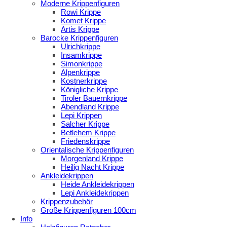
Moderne Krippenfiguren
Rowi Krippe
Komet Krippe
Artis Krippe
Barocke Krippenfiguren
Ulrichkrippe
Insamkrippe
Simonkrippe
Alpenkrippe
Kostnerkrippe
Königliche Krippe
Tiroler Bauernkrippe
Abendland Krippe
Lepi Krippen
Salcher Krippe
Betlehem Krippe
Friedenskrippe
Orientalische Krippenfiguren
Morgenland Krippe
Heilig Nacht Krippe
Ankleidekrippen
Heide Ankleidekrippen
Lepi Ankleidekrippen
Krippenzubehör
Große Krippenfiguren 100cm
Info