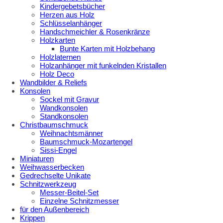
Kindergebetsbücher
Herzen aus Holz
Schlüsselanhänger
Handschmeichler & Rosenkränze
Holzkarten
Bunte Karten mit Holzbehang
Holzlaternen
Holzanhänger mit funkelnden Kristallen
Holz Deco
Wandbilder & Reliefs
Konsolen
Sockel mit Gravur
Wandkonsolen
Standkonsolen
Christbaumschmuck
Weihnachtsmänner
Baumschmuck-Mozartengel
Sissi-Engel
Miniaturen
Weihwasserbecken
Gedrechselte Unikate
Schnitzwerkzeug
Messer-Beitel-Set
Einzelne Schnitzmesser
für den Außenbereich
Krippen