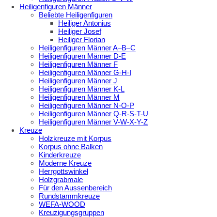
Heiligenfiguren Männer
Beliebte Heiligenfiguren
Heiliger Antonius
Heiliger Josef
Heiliger Florian
Heiligenfiguren Männer A–B–C
Heiligenfiguren Männer D-E
Heiligenfiguren Männer F
Heiligenfiguren Männer G-H-I
Heiligenfiguren Männer J
Heiligenfiguren Männer K-L
Heiligenfiguren Männer M
Heiligenfiguren Männer N-O-P
Heiligenfiguren Männer Q-R-S-T-U
Heiligenfiguren Männer V-W-X-Y-Z
Kreuze
Holzkreuze mit Korpus
Korpus ohne Balken
Kinderkreuze
Moderne Kreuze
Herrgottswinkel
Holzgrabmale
Für den Aussenbereich
Rundstammkreuze
WEFA-WOOD
Kreuzigungsgruppen