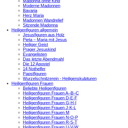
Madonna ohne Kind
Moderne Madonnen
Bavaria
Herz Maria
Madonnen Wandrelief
Sitzende Madonna
Heiligenfiguren allgemein
Jesusfiguren aus Holz
Pieta – Maria mit Jesus
Heiliger Geist
Prager Jesuskind
Evangelisten
Das letzte Abendmahl
Die 12 Apostel
14 Nothelfer
Papstfiguren
Wurzelschnitzerein - Heiligenskulpturen
Heiligenfiguren Frauen
Beliebte Heiligenfiguren
Heiligenfiguren Frauen A–B–C
Heiligenfiguren Frauen D-E-F
Heiligenfiguren Frauen G-H-I
Heiligenfiguren Frauen J-K-L
Heiligenfiguren Frauen M
Heiligenfiguren Frauen N-O-P
Heiligenfiguren Frauen R-S-T
Heiligenfiguren Frauen U-V-W