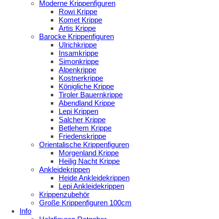
Moderne Krippenfiguren
Rowi Krippe
Komet Krippe
Artis Krippe
Barocke Krippenfiguren
Ulrichkrippe
Insamkrippe
Simonkrippe
Alpenkrippe
Kostnerkrippe
Königliche Krippe
Tiroler Bauernkrippe
Abendland Krippe
Lepi Krippen
Salcher Krippe
Betlehem Krippe
Friedenskrippe
Orientalische Krippenfiguren
Morgenland Krippe
Heilig Nacht Krippe
Ankleidekrippen
Heide Ankleidekrippen
Lepi Ankleidekrippen
Krippenzubehör
Große Krippenfiguren 100cm
Info