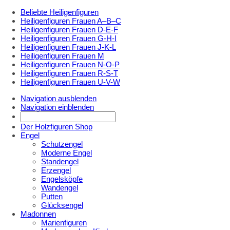
Beliebte Heiligenfiguren
Heiligenfiguren Frauen A–B–C
Heiligenfiguren Frauen D-E-F
Heiligenfiguren Frauen G-H-I
Heiligenfiguren Frauen J-K-L
Heiligenfiguren Frauen M
Heiligenfiguren Frauen N-O-P
Heiligenfiguren Frauen R-S-T
Heiligenfiguren Frauen U-V-W
Navigation ausblenden
Navigation einblenden
Der Holzfiguren Shop
Engel
Schutzengel
Moderne Engel
Standengel
Erzengel
Engelsköpfe
Wandengel
Putten
Glücksengel
Madonnen
Marienfiguren