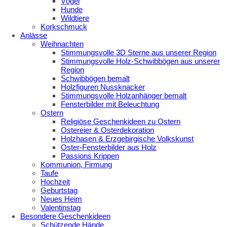
Vögel
Hunde
Wildtiere
Korkschmuck
Anlässe
Weihnachten
Stimmungsvolle 3D Sterne aus unserer Region
Stimmungsvolle Holz-Schwibbögen aus unserer
Region
Schwibbögen bemalt
Holzfiguren Nussknacker
Stimmungsvolle Holzanhänger bemalt
Fensterbilder mit Beleuchtung
Ostern
Religiöse Geschenkideen zu Ostern
Ostereier & Osterdekoration
Holzhasen & Erzgebirgische Volkskunst
Oster-Fensterbilder aus Holz
Passions Krippen
Kommunion, Firmung
Taufe
Hochzeit
Geburtstag
Neues Heim
Valentinstag
Besondere Geschenkideen
Schützende Hände