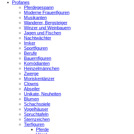
Profanes
Pferdegespann
Moderne Frauenfiguren
Musikanten
Wanderer, Bergsteiger
Winzer und Weinbauern
Jagen und Fischen
Nachtwächter
Imker
Sportfiguren
Berufe
Bauernfiguren
Komödianten
Heinzelmännchen
Zwerge
Moriskentänzer
Clowns
Abseiler
Unikate, Neuheiten
Blumen
Schachspiele
Vogelhäuser
Spruchtafeln
Sternzeichen
Tierfiguren
Pferde