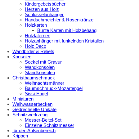
Kindergebetsbücher
Herzen aus Holz
Schlüsselanhänger
Handschmeichler & Rosenkränze
Holzkarten
Bunte Karten mit Holzbehang
Holzlaternen
Holzanhänger mit funkelnden Kristallen
Holz Deco
Wandbilder & Reliefs
Konsolen
Sockel mit Gravur
Wandkonsolen
Standkonsolen
Christbaumschmuck
Weihnachtsmänner
Baumschmuck-Mozartengel
Sissi-Engel
Miniaturen
Weihwasserbecken
Gedrechselte Unikate
Schnitzwerkzeug
Messer-Beitel-Set
Einzelne Schnitzmesser
für den Außenbereich
Krippen