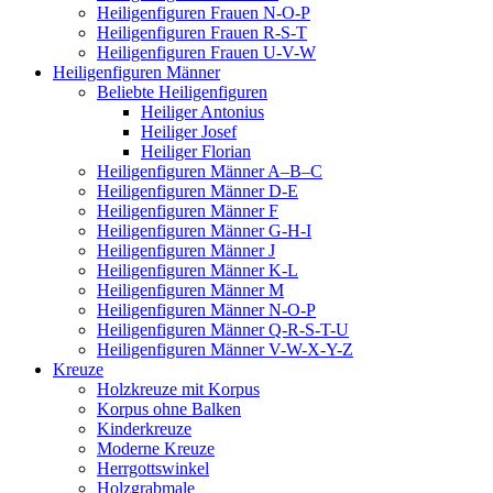
Heiligenfiguren Frauen N-O-P
Heiligenfiguren Frauen R-S-T
Heiligenfiguren Frauen U-V-W
Heiligenfiguren Männer
Beliebte Heiligenfiguren
Heiliger Antonius
Heiliger Josef
Heiliger Florian
Heiligenfiguren Männer A–B–C
Heiligenfiguren Männer D-E
Heiligenfiguren Männer F
Heiligenfiguren Männer G-H-I
Heiligenfiguren Männer J
Heiligenfiguren Männer K-L
Heiligenfiguren Männer M
Heiligenfiguren Männer N-O-P
Heiligenfiguren Männer Q-R-S-T-U
Heiligenfiguren Männer V-W-X-Y-Z
Kreuze
Holzkreuze mit Korpus
Korpus ohne Balken
Kinderkreuze
Moderne Kreuze
Herrgottswinkel
Holzgrabmale