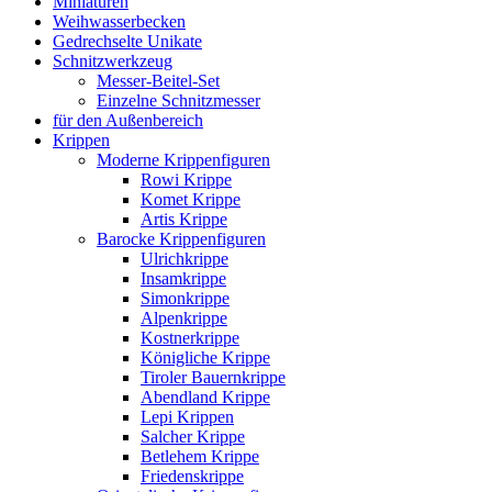
Miniaturen
Weihwasserbecken
Gedrechselte Unikate
Schnitzwerkzeug
Messer-Beitel-Set
Einzelne Schnitzmesser
für den Außenbereich
Krippen
Moderne Krippenfiguren
Rowi Krippe
Komet Krippe
Artis Krippe
Barocke Krippenfiguren
Ulrichkrippe
Insamkrippe
Simonkrippe
Alpenkrippe
Kostnerkrippe
Königliche Krippe
Tiroler Bauernkrippe
Abendland Krippe
Lepi Krippen
Salcher Krippe
Betlehem Krippe
Friedenskrippe