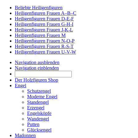
Beliebte Heiligenfiguren
Heiligenfiguren Frauen A–B–C
Heiligenfiguren Frauen D-E-F
Heiligenfiguren Frauen G-H-I
Heiligenfiguren Frauen J-K-L
Heiligenfiguren Frauen M
Heiligenfiguren Frauen N-O-P
Heiligenfiguren Frauen R-S-T
Heiligenfiguren Frauen U-V-W
Navigation ausblenden
Navigation einblenden
Der Holzfiguren Shop
Engel
Schutzengel
Moderne Engel
Standengel
Erzengel
Engelsköpfe
Wandengel
Putten
Glücksengel
Madonnen