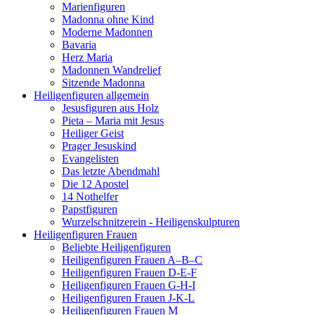
Marienfiguren
Madonna ohne Kind
Moderne Madonnen
Bavaria
Herz Maria
Madonnen Wandrelief
Sitzende Madonna
Heiligenfiguren allgemein
Jesusfiguren aus Holz
Pieta – Maria mit Jesus
Heiliger Geist
Prager Jesuskind
Evangelisten
Das letzte Abendmahl
Die 12 Apostel
14 Nothelfer
Papstfiguren
Wurzelschnitzerein - Heiligenskulpturen
Heiligenfiguren Frauen
Beliebte Heiligenfiguren
Heiligenfiguren Frauen A–B–C
Heiligenfiguren Frauen D-E-F
Heiligenfiguren Frauen G-H-I
Heiligenfiguren Frauen J-K-L
Heiligenfiguren Frauen M