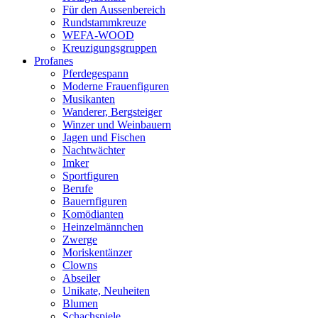
Für den Aussenbereich
Rundstammkreuze
WEFA-WOOD
Kreuzigungsgruppen
Profanes
Pferdegespann
Moderne Frauenfiguren
Musikanten
Wanderer, Bergsteiger
Winzer und Weinbauern
Jagen und Fischen
Nachtwächter
Imker
Sportfiguren
Berufe
Bauernfiguren
Komödianten
Heinzelmännchen
Zwerge
Moriskentänzer
Clowns
Abseiler
Unikate, Neuheiten
Blumen
Schachspiele