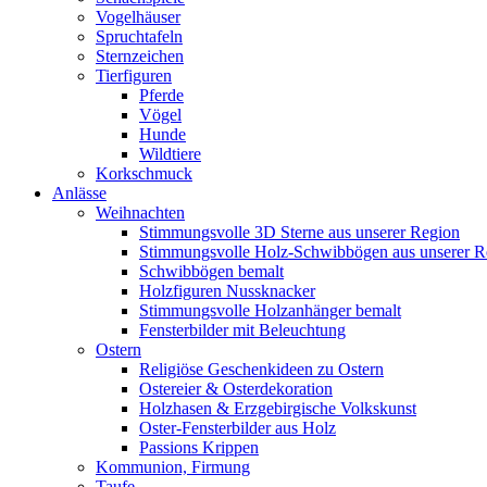
Vogelhäuser
Spruchtafeln
Sternzeichen
Tierfiguren
Pferde
Vögel
Hunde
Wildtiere
Korkschmuck
Anlässe
Weihnachten
Stimmungsvolle 3D Sterne aus unserer Region
Stimmungsvolle Holz-Schwibbögen aus unserer R
Schwibbögen bemalt
Holzfiguren Nussknacker
Stimmungsvolle Holzanhänger bemalt
Fensterbilder mit Beleuchtung
Ostern
Religiöse Geschenkideen zu Ostern
Ostereier & Osterdekoration
Holzhasen & Erzgebirgische Volkskunst
Oster-Fensterbilder aus Holz
Passions Krippen
Kommunion, Firmung
Taufe