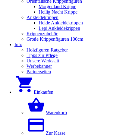
Orientalische Krippenfiguren
Morgenland Krippe
Heilig Nacht Krippe
Ankleidekrippen
Heide Ankleidekrippen
Lepi Ankleidekrippen
Krippenzubehör
Große Krippenfiguren 100cm
Info
Holzfiguren Ratgeber
Tipps zur Pflege
Unsere Werkstatt
Werbebanner
Partnerseiten
Einkaufen
Warenkorb
Zur Kasse