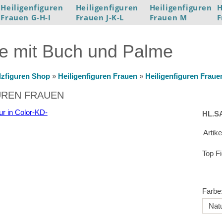
Heiligenfiguren
Heiligenfiguren
Heiligenfiguren
H
Frauen G-H-I
Frauen J-K-L
Frauen M
F
ne mit Buch und Palme
lzfiguren Shop
»
Heiligenfiguren Frauen
»
Heiligenfiguren Fraue
UREN FRAUEN
HL.S
Artik
Top F
Farbe