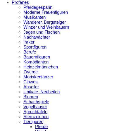
Profanes
Pferdegespann
Moderne Frauenfiguren
Musikanten
Wanderer, Bergsteiger
Winzer und Weinbauern
Jagen und Fischen
Nachtwächter
Imker
Sportfiguren
Berufe
Bauernfiguren
Komödianten
Heinzelmännchen
Zwerge
Moriskentänzer
Clowns
Abseiler
Unikate, Neuheiten
Blumen
Schachspiele
Vogelhäuser
Spruchtafeln
Sternzeichen
Tierfiguren
Pferde