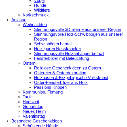
Vögel
Hunde
Wildtiere
Korkschmuck
Anlässe
Weihnachten
Stimmungsvolle 3D Sterne aus unserer Region
Stimmungsvolle Holz-Schwibbögen aus unserer
Region
Schwibbögen bemalt
Holzfiguren Nussknacker
Stimmungsvolle Holzanhänger bemalt
Fensterbilder mit Beleuchtung
Ostern
Religiöse Geschenkideen zu Ostern
Ostereier & Osterdekoration
Holzhasen & Erzgebirgische Volkskunst
Oster-Fensterbilder aus Holz
Passions Krippen
Kommunion, Firmung
Taufe
Hochzeit
Geburtstag
Neues Heim
Valentinstag
Besondere Geschenkideen
Schützende Hände