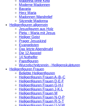
Madonna ohne Kind
Moderne Madonnen
Bavaria
Herz Maria
Madonnen Wandrelief
Sitzende Madonna
Heiligenfiguren allgemein
Jesusfiguren aus Holz
Pieta – Maria mit Jesus
Heiliger Geist
Prager Jesuskind
Evangelisten
Das letzte Abendmahl
Die 12 Apostel
14 Nothelfer
Papstfiguren
Wurzelschnitzerein - Heiligenskulpturen
Heiligenfiguren Frauen
Beliebte Heiligenfiguren
Heiligenfiguren Frauen A–B–C
Heiligenfiguren Frauen D-E-F
Heiligenfiguren Frauen G-H-I
Heiligenfiguren Frauen J-K-L
Heiligenfiguren Frauen M
Heiligenfiguren Frauen N-O-P
Heiligenfiguren Frauen R-S-T
Heiligenfiguren Frauen U-V-W