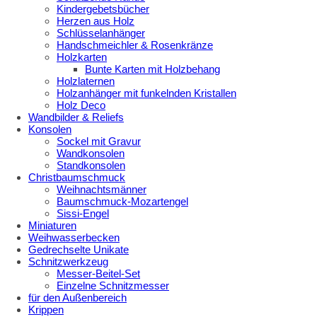
Kindergebetsbücher
Herzen aus Holz
Schlüsselanhänger
Handschmeichler & Rosenkränze
Holzkarten
Bunte Karten mit Holzbehang
Holzlaternen
Holzanhänger mit funkelnden Kristallen
Holz Deco
Wandbilder & Reliefs
Konsolen
Sockel mit Gravur
Wandkonsolen
Standkonsolen
Christbaumschmuck
Weihnachtsmänner
Baumschmuck-Mozartengel
Sissi-Engel
Miniaturen
Weihwasserbecken
Gedrechselte Unikate
Schnitzwerkzeug
Messer-Beitel-Set
Einzelne Schnitzmesser
für den Außenbereich
Krippen