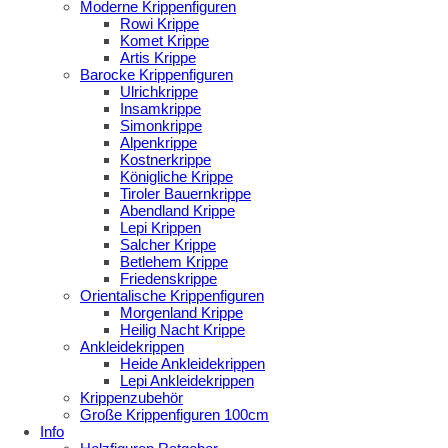
Moderne Krippenfiguren
Rowi Krippe
Komet Krippe
Artis Krippe
Barocke Krippenfiguren
Ulrichkrippe
Insamkrippe
Simonkrippe
Alpenkrippe
Kostnerkrippe
Königliche Krippe
Tiroler Bauernkrippe
Abendland Krippe
Lepi Krippen
Salcher Krippe
Betlehem Krippe
Friedenskrippe
Orientalische Krippenfiguren
Morgenland Krippe
Heilig Nacht Krippe
Ankleidekrippen
Heide Ankleidekrippen
Lepi Ankleidekrippen
Krippenzubehör
Große Krippenfiguren 100cm
Info