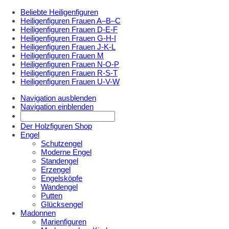
Beliebte Heiligenfiguren
Heiligenfiguren Frauen A–B–C
Heiligenfiguren Frauen D-E-F
Heiligenfiguren Frauen G-H-I
Heiligenfiguren Frauen J-K-L
Heiligenfiguren Frauen M
Heiligenfiguren Frauen N-O-P
Heiligenfiguren Frauen R-S-T
Heiligenfiguren Frauen U-V-W
Navigation ausblenden
Navigation einblenden
Der Holzfiguren Shop
Engel
Schutzengel
Moderne Engel
Standengel
Erzengel
Engelsköpfe
Wandengel
Putten
Glücksengel
Madonnen
Marienfiguren