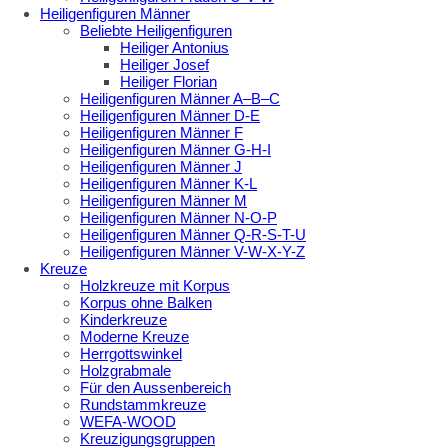
Heiligenfiguren Männer
Beliebte Heiligenfiguren
Heiliger Antonius
Heiliger Josef
Heiliger Florian
Heiligenfiguren Männer A–B–C
Heiligenfiguren Männer D-E
Heiligenfiguren Männer F
Heiligenfiguren Männer G-H-I
Heiligenfiguren Männer J
Heiligenfiguren Männer K-L
Heiligenfiguren Männer M
Heiligenfiguren Männer N-O-P
Heiligenfiguren Männer Q-R-S-T-U
Heiligenfiguren Männer V-W-X-Y-Z
Kreuze
Holzkreuze mit Korpus
Korpus ohne Balken
Kinderkreuze
Moderne Kreuze
Herrgottswinkel
Holzgrabmale
Für den Aussenbereich
Rundstammkreuze
WEFA-WOOD
Kreuzigungsgruppen