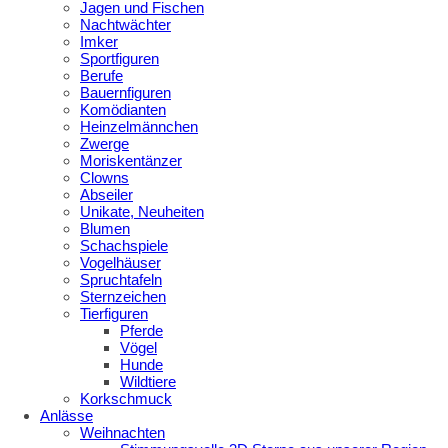
Jagen und Fischen
Nachtwächter
Imker
Sportfiguren
Berufe
Bauernfiguren
Komödianten
Heinzelmännchen
Zwerge
Moriskentänzer
Clowns
Abseiler
Unikate, Neuheiten
Blumen
Schachspiele
Vogelhäuser
Spruchtafeln
Sternzeichen
Tierfiguren
Pferde
Vögel
Hunde
Wildtiere
Korkschmuck
Anlässe
Weihnachten