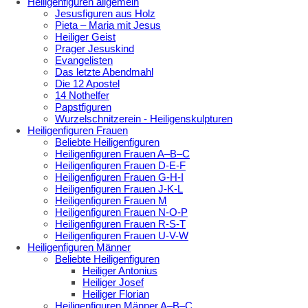
Heiligenfiguren allgemein
Jesusfiguren aus Holz
Pieta – Maria mit Jesus
Heiliger Geist
Prager Jesuskind
Evangelisten
Das letzte Abendmahl
Die 12 Apostel
14 Nothelfer
Papstfiguren
Wurzelschnitzerein - Heiligenskulpturen
Heiligenfiguren Frauen
Beliebte Heiligenfiguren
Heiligenfiguren Frauen A–B–C
Heiligenfiguren Frauen D-E-F
Heiligenfiguren Frauen G-H-I
Heiligenfiguren Frauen J-K-L
Heiligenfiguren Frauen M
Heiligenfiguren Frauen N-O-P
Heiligenfiguren Frauen R-S-T
Heiligenfiguren Frauen U-V-W
Heiligenfiguren Männer
Beliebte Heiligenfiguren
Heiliger Antonius
Heiliger Josef
Heiliger Florian
Heiligenfiguren Männer A–B–C