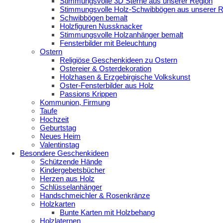
Stimmungsvolle 3D Sterne aus unserer Region
Stimmungsvolle Holz-Schwibbögen aus unserer R
Schwibbögen bemalt
Holzfiguren Nussknacker
Stimmungsvolle Holzanhänger bemalt
Fensterbilder mit Beleuchtung
Ostern
Religiöse Geschenkideen zu Ostern
Ostereier & Osterdekoration
Holzhasen & Erzgebirgische Volkskunst
Oster-Fensterbilder aus Holz
Passions Krippen
Kommunion, Firmung
Taufe
Hochzeit
Geburtstag
Neues Heim
Valentinstag
Besondere Geschenkideen
Schützende Hände
Kindergebetsbücher
Herzen aus Holz
Schlüsselanhänger
Handschmeichler & Rosenkränze
Holzkarten
Bunte Karten mit Holzbehang
Holzlaternen