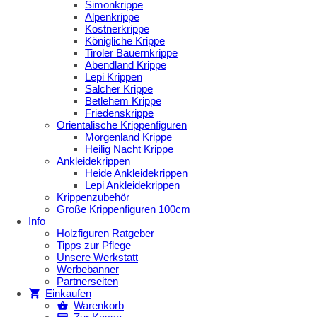
Simonkrippe
Alpenkrippe
Kostnerkrippe
Königliche Krippe
Tiroler Bauernkrippe
Abendland Krippe
Lepi Krippen
Salcher Krippe
Betlehem Krippe
Friedenskrippe
Orientalische Krippenfiguren
Morgenland Krippe
Heilig Nacht Krippe
Ankleidekrippen
Heide Ankleidekrippen
Lepi Ankleidekrippen
Krippenzubehör
Große Krippenfiguren 100cm
Info
Holzfiguren Ratgeber
Tipps zur Pflege
Unsere Werkstatt
Werbebanner
Partnerseiten
Einkaufen
Warenkorb