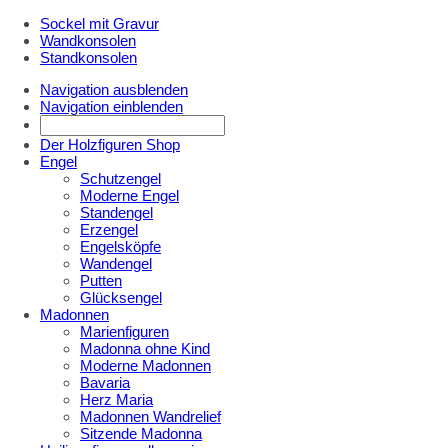
Sockel mit Gravur
Wandkonsolen
Standkonsolen
Navigation ausblenden
Navigation einblenden
Der Holzfiguren Shop
Engel
Schutzengel
Moderne Engel
Standengel
Erzengel
Engelsköpfe
Wandengel
Putten
Glücksengel
Madonnen
Marienfiguren
Madonna ohne Kind
Moderne Madonnen
Bavaria
Herz Maria
Madonnen Wandrelief
Sitzende Madonna