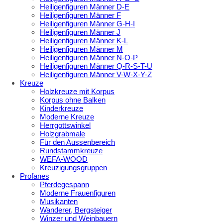
Heiligenfiguren Männer D-E
Heiligenfiguren Männer F
Heiligenfiguren Männer G-H-I
Heiligenfiguren Männer J
Heiligenfiguren Männer K-L
Heiligenfiguren Männer M
Heiligenfiguren Männer N-O-P
Heiligenfiguren Männer Q-R-S-T-U
Heiligenfiguren Männer V-W-X-Y-Z
Kreuze
Holzkreuze mit Korpus
Korpus ohne Balken
Kinderkreuze
Moderne Kreuze
Herrgottswinkel
Holzgrabmale
Für den Aussenbereich
Rundstammkreuze
WEFA-WOOD
Kreuzigungsgruppen
Profanes
Pferdegespann
Moderne Frauenfiguren
Musikanten
Wanderer, Bergsteiger
Winzer und Weinbauern