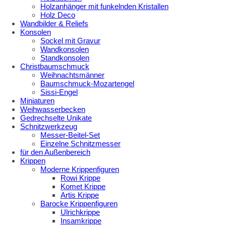
Holzanhänger mit funkelnden Kristallen
Holz Deco
Wandbilder & Reliefs
Konsolen
Sockel mit Gravur
Wandkonsolen
Standkonsolen
Christbaumschmuck
Weihnachtsmänner
Baumschmuck-Mozartengel
Sissi-Engel
Miniaturen
Weihwasserbecken
Gedrechselte Unikate
Schnitzwerkzeug
Messer-Beitel-Set
Einzelne Schnitzmesser
für den Außenbereich
Krippen
Moderne Krippenfiguren
Rowi Krippe
Komet Krippe
Artis Krippe
Barocke Krippenfiguren
Ulrichkrippe
Insamkrippe