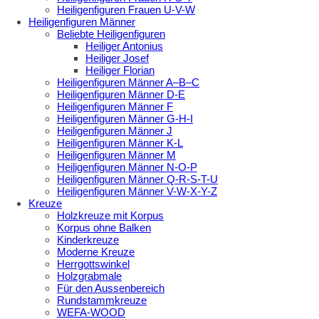
Heiligenfiguren Frauen U-V-W
Heiligenfiguren Männer
Beliebte Heiligenfiguren
Heiliger Antonius
Heiliger Josef
Heiliger Florian
Heiligenfiguren Männer A–B–C
Heiligenfiguren Männer D-E
Heiligenfiguren Männer F
Heiligenfiguren Männer G-H-I
Heiligenfiguren Männer J
Heiligenfiguren Männer K-L
Heiligenfiguren Männer M
Heiligenfiguren Männer N-O-P
Heiligenfiguren Männer Q-R-S-T-U
Heiligenfiguren Männer V-W-X-Y-Z
Kreuze
Holzkreuze mit Korpus
Korpus ohne Balken
Kinderkreuze
Moderne Kreuze
Herrgottswinkel
Holzgrabmale
Für den Aussenbereich
Rundstammkreuze
WEFA-WOOD