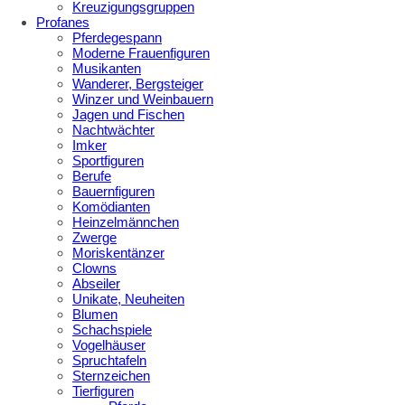
Kreuzigungsgruppen
Profanes
Pferdegespann
Moderne Frauenfiguren
Musikanten
Wanderer, Bergsteiger
Winzer und Weinbauern
Jagen und Fischen
Nachtwächter
Imker
Sportfiguren
Berufe
Bauernfiguren
Komödianten
Heinzelmännchen
Zwerge
Moriskentänzer
Clowns
Abseiler
Unikate, Neuheiten
Blumen
Schachspiele
Vogelhäuser
Spruchtafeln
Sternzeichen
Tierfiguren