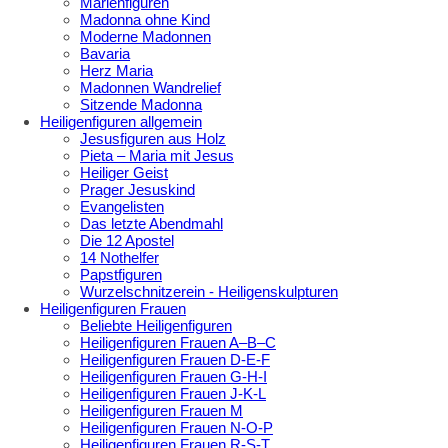
Marienfiguren
Madonna ohne Kind
Moderne Madonnen
Bavaria
Herz Maria
Madonnen Wandrelief
Sitzende Madonna
Heiligenfiguren allgemein
Jesusfiguren aus Holz
Pieta – Maria mit Jesus
Heiliger Geist
Prager Jesuskind
Evangelisten
Das letzte Abendmahl
Die 12 Apostel
14 Nothelfer
Papstfiguren
Wurzelschnitzerein - Heiligenskulpturen
Heiligenfiguren Frauen
Beliebte Heiligenfiguren
Heiligenfiguren Frauen A–B–C
Heiligenfiguren Frauen D-E-F
Heiligenfiguren Frauen G-H-I
Heiligenfiguren Frauen J-K-L
Heiligenfiguren Frauen M
Heiligenfiguren Frauen N-O-P
Heiligenfiguren Frauen R-S-T