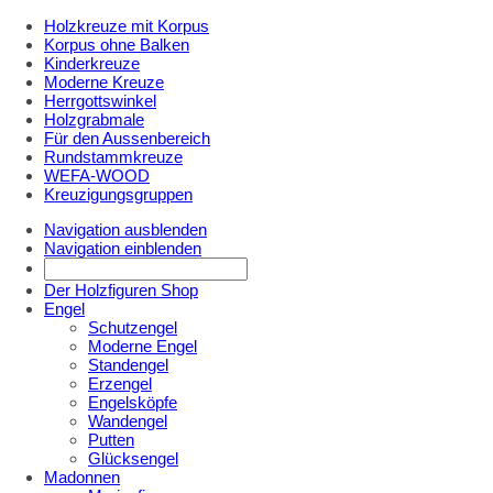
Holzkreuze mit Korpus
Korpus ohne Balken
Kinderkreuze
Moderne Kreuze
Herrgottswinkel
Holzgrabmale
Für den Aussenbereich
Rundstammkreuze
WEFA-WOOD
Kreuzigungsgruppen
Navigation ausblenden
Navigation einblenden
Der Holzfiguren Shop
Engel
Schutzengel
Moderne Engel
Standengel
Erzengel
Engelsköpfe
Wandengel
Putten
Glücksengel
Madonnen