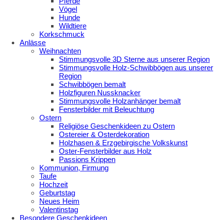
Pferde
Vögel
Hunde
Wildtiere
Korkschmuck
Anlässe
Weihnachten
Stimmungsvolle 3D Sterne aus unserer Region
Stimmungsvolle Holz-Schwibbögen aus unserer
Region
Schwibbögen bemalt
Holzfiguren Nussknacker
Stimmungsvolle Holzanhänger bemalt
Fensterbilder mit Beleuchtung
Ostern
Religiöse Geschenkideen zu Ostern
Ostereier & Osterdekoration
Holzhasen & Erzgebirgische Volkskunst
Oster-Fensterbilder aus Holz
Passions Krippen
Kommunion, Firmung
Taufe
Hochzeit
Geburtstag
Neues Heim
Valentinstag
Besondere Geschenkideen