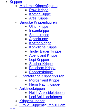
Krippen
Moderne Krippenfiguren
Rowi Krippe
Komet Krippe
Artis Krippe
Barocke Krippenfiguren
Ulrichkrippe
Insamkrippe
Simonkrippe
Alpenkrippe
Kostnerkrippe
Königliche Krippe
Tiroler Bauernkrippe
Abendland Krippe
Lepi Krippen
Salcher Krippe
Betlehem Krippe
Friedenskrippe
Orientalische Krippenfiguren
Morgenland Krippe
Heilig Nacht Krippe
Ankleidekrippen
Heide Ankleidekrippen
Lepi Ankleidekrippen
Krippenzubehör
Große Krippenfiguren 100cm