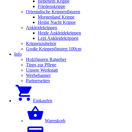
Betlehem Krippe
Friedenskrippe
Orientalische Krippenfiguren
Morgenland Krippe
Heilig Nacht Krippe
Ankleidekrippen
Heide Ankleidekrippen
Lepi Ankleidekrippen
Krippenzubehör
Große Krippenfiguren 100cm
Info
Holzfiguren Ratgeber
Tipps zur Pflege
Unsere Werkstatt
Werbebanner
Partnerseiten
Einkaufen
Warenkorb