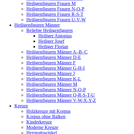
Heiligenfiguren Frauen M
Heiligenfiguren Frauen N-O-P
Heiligenfiguren Frauen R-S-T
Heiligenfiguren Frauen U-V-W
Heiligenfiguren Männer
Beliebte Heiligenfiguren
Heiliger Antonius
Heiliger Josef
Heiliger Florian
Heiligenfiguren Männer A–B–C
Heiligenfiguren Männer D-E
Heiligenfiguren Männer F
Heiligenfiguren Männer G-H-I
Heiligenfiguren Männer J
Heiligenfiguren Männer K-L
Heiligenfiguren Männer M
Heiligenfiguren Männer N-O-P
Heiligenfiguren Männer Q-R-S-T-U
Heiligenfiguren Männer V-W-X-Y-Z
Kreuze
Holzkreuze mit Korpus
Korpus ohne Balken
Kinderkreuze
Moderne Kreuze
Herrgottswinkel