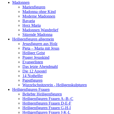
Madonnen
Marienfiguren
Madonna ohne Kind
Moderne Madonnen
Bavaria
Herz Maria
Madonnen Wandrelief
Sitzende Madonna
Heiligenfiguren allgemein
Jesusfiguren aus Holz
Pieta – Maria mit Jesus
Heiliger Geist
Prager Jesuskind
Evangelisten
Das letzte Abendmahl
Die 12 Apostel
14 Nothelfer
Papstfiguren
Wurzelschnitzerein - Heiligenskulpturen
Heiligenfiguren Frauen
Beliebte Heiligenfiguren
Heiligenfiguren Frauen A–B–C
Heiligenfiguren Frauen D-E-F
Heiligenfiguren Frauen G-H-I
Heiligenfiguren Frauen J-K-L