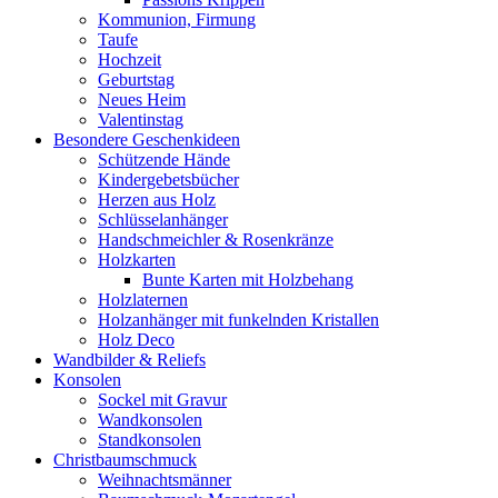
Kommunion, Firmung
Taufe
Hochzeit
Geburtstag
Neues Heim
Valentinstag
Besondere Geschenkideen
Schützende Hände
Kindergebetsbücher
Herzen aus Holz
Schlüsselanhänger
Handschmeichler & Rosenkränze
Holzkarten
Bunte Karten mit Holzbehang
Holzlaternen
Holzanhänger mit funkelnden Kristallen
Holz Deco
Wandbilder & Reliefs
Konsolen
Sockel mit Gravur
Wandkonsolen
Standkonsolen
Christbaumschmuck
Weihnachtsmänner