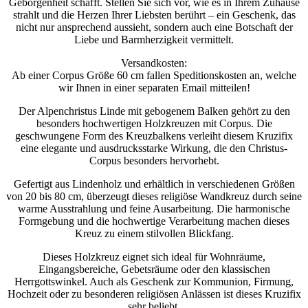
Geborgenheit schafft. Stellen Sie sich vor, wie es in Ihrem Zuhause
strahlt und die Herzen Ihrer Liebsten berührt – ein Geschenk, das
nicht nur ansprechend aussieht, sondern auch eine Botschaft der
Liebe und Barmherzigkeit vermittelt.
Versandkosten:
Ab einer Corpus Größe 60 cm fallen Speditionskosten an, welche
wir Ihnen in einer separaten Email mitteilen!
Der Alpenchristus Linde mit gebogenem Balken gehört zu den
besonders hochwertigen Holzkreuzen mit Corpus. Die
geschwungene Form des Kreuzbalkens verleiht diesem Kruzifix
eine elegante und ausdrucksstarke Wirkung, die den Christus-
Corpus besonders hervorhebt.
Gefertigt aus Lindenholz und erhältlich in verschiedenen Größen
von 20 bis 80 cm, überzeugt dieses religiöse Wandkreuz durch seine
warme Ausstrahlung und feine Ausarbeitung. Die harmonische
Formgebung und die hochwertige Verarbeitung machen dieses
Kreuz zu einem stilvollen Blickfang.
Dieses Holzkreuz eignet sich ideal für Wohnräume,
Eingangsbereiche, Gebetsräume oder den klassischen
Herrgottswinkel. Auch als Geschenk zur Kommunion, Firmung,
Hochzeit oder zu besonderen religiösen Anlässen ist dieses Kruzifix
sehr beliebt.