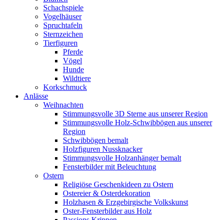
Schachspiele
Vogelhäuser
Spruchtafeln
Sternzeichen
Tierfiguren
Pferde
Vögel
Hunde
Wildtiere
Korkschmuck
Anlässe
Weihnachten
Stimmungsvolle 3D Sterne aus unserer Region
Stimmungsvolle Holz-Schwibbögen aus unserer
Region
Schwibbögen bemalt
Holzfiguren Nussknacker
Stimmungsvolle Holzanhänger bemalt
Fensterbilder mit Beleuchtung
Ostern
Religiöse Geschenkideen zu Ostern
Ostereier & Osterdekoration
Holzhasen & Erzgebirgische Volkskunst
Oster-Fensterbilder aus Holz
Passions Krippen