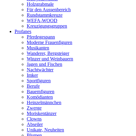
Holzgrabmale
Für den Aussenbereich
Rundstammkreuze
WEFA-WOOD
Kreuzigungsgruppen
Profanes
Pferdegespann
Moderne Frauenfiguren
Musikanten
Wanderer, Bergsteiger
Winzer und Weinbauern
Jagen und Fischen
Nachtwächter
Imker
Sportfiguren
Berufe
Bauernfiguren
Komödianten
Heinzelmännchen
Zwerge
Moriskentänzer
Clowns
Abseiler
Unikate, Neuheiten
Blumen