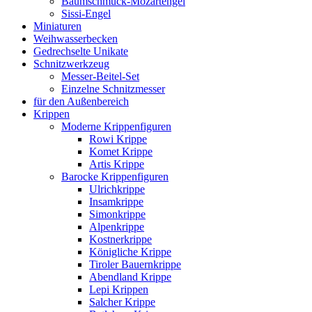
Baumschmuck-Mozartengel
Sissi-Engel
Miniaturen
Weihwasserbecken
Gedrechselte Unikate
Schnitzwerkzeug
Messer-Beitel-Set
Einzelne Schnitzmesser
für den Außenbereich
Krippen
Moderne Krippenfiguren
Rowi Krippe
Komet Krippe
Artis Krippe
Barocke Krippenfiguren
Ulrichkrippe
Insamkrippe
Simonkrippe
Alpenkrippe
Kostnerkrippe
Königliche Krippe
Tiroler Bauernkrippe
Abendland Krippe
Lepi Krippen
Salcher Krippe