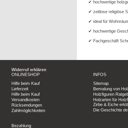
✔ hochwertige holzg
✔ zeitlose religiöse 
✔ ideal für Wohnräu
✔ hochwertige Gesche
✔ Fachgeschäft Schni
Widerruf erklären
ONLINESHOP
INFOS
Hilfe beim Kauf
Sitemap
Lieferzeit
Bemalung von Holz
Hilfe beim Kauf
Holzfiguren Ratge
Versandkosten
Holzarten für Holzf
Zirbe & Eiche erklä
Rücksendungen
Die Geschichte de
Zahlmöglichkeiten
Bezahlung