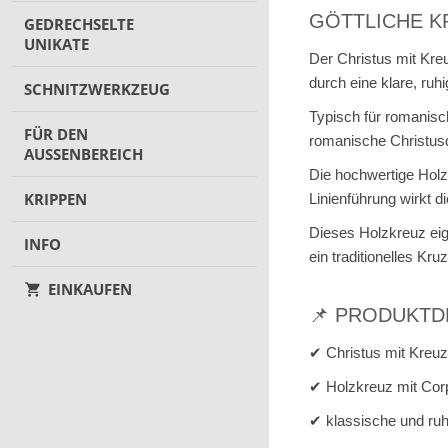
GÖTTLICHE KR
GEDRECHSELTE
UNIKATE
Der Christus mit Kre
durch eine klare, ruh
SCHNITZWERKZEUG
Typisch für romanisch
FÜR DEN
romanische Christusda
AUSSENBEREICH
Die hochwertige Holzs
KRIPPEN
Linienführung wirkt 
Dieses Holzkreuz ei
INFO
ein traditionelles Kr
EINKAUFEN
📌 PRODUKTD
✔ Christus mit Kreu
✔ Holzkreuz mit Cor
✔ klassische und ruh