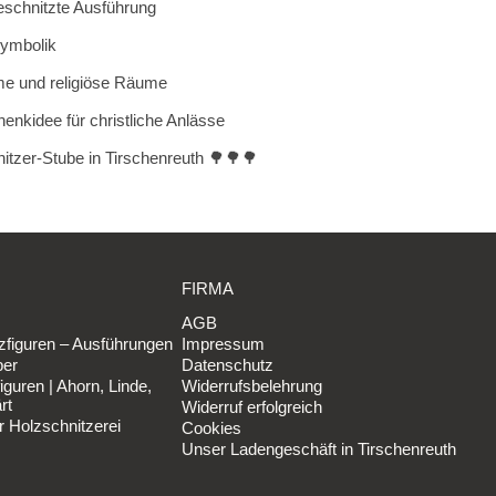
eschnitzte Ausführung
Symbolik
me und religiöse Räume
nkidee für christliche Anlässe
tzer-Stube in Tirschenreuth 🌳🌳🌳
FIRMA
AGB
figuren – Ausführungen
Impressum
ber
Datenschutz
iguren | Ahorn, Linde,
Widerrufsbelehrung
rt
Widerruf erfolgreich
r Holzschnitzerei
Cookies
Unser Ladengeschäft in Tirschenreuth