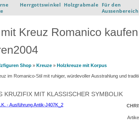
rne
Herrgottswinkel
Holzgrabmale
Für den
ze
Aussenbereich
 mit Kreuz Romanico kaufen 
uren2004
lzfiguren Shop
»
Kreuze
»
Holzkreuze mit Korpus
euz im Romanico-Stil mit ruhiger, würdevoller Ausstrahlung und tradit
 KRUZIFIX MIT KLASSISCHER SYMBOLIK
CHRI
Artik