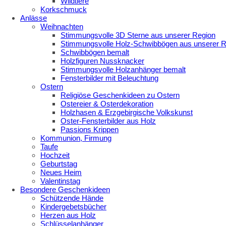
Wildtiere
Korkschmuck
Anlässe
Weihnachten
Stimmungsvolle 3D Sterne aus unserer Region
Stimmungsvolle Holz-Schwibbögen aus unserer R
Schwibbögen bemalt
Holzfiguren Nussknacker
Stimmungsvolle Holzanhänger bemalt
Fensterbilder mit Beleuchtung
Ostern
Religiöse Geschenkideen zu Ostern
Ostereier & Osterdekoration
Holzhasen & Erzgebirgische Volkskunst
Oster-Fensterbilder aus Holz
Passions Krippen
Kommunion, Firmung
Taufe
Hochzeit
Geburtstag
Neues Heim
Valentinstag
Besondere Geschenkideen
Schützende Hände
Kindergebetsbücher
Herzen aus Holz
Schlüsselanhänger