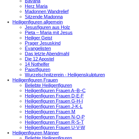
Bavaria
Herz Maria
Madonnen Wandrelief
Sitzende Madonna
Heiligenfiguren allgemein
Jesusfiguren aus Holz
Pieta – Maria mit Jesus
Heiliger Geist
Prager Jesuskind
Evangelisten
Das letzte Abendmahl
Die 12 Apostel
14 Nothelfer
Papstfiguren
Wurzelschnitzerein - Heiligenskulpturen
Heiligenfiguren Frauen
Beliebte Heiligenfiguren
Heiligenfiguren Frauen A–B–C
Heiligenfiguren Frauen D-E-F
Heiligenfiguren Frauen G-H-I
Heiligenfiguren Frauen J-K-L
Heiligenfiguren Frauen M
Heiligenfiguren Frauen N-O-P
Heiligenfiguren Frauen R-S-T
Heiligenfiguren Frauen U-V-W
Heiligenfiguren Männer
Beliebte Heiligenfiguren