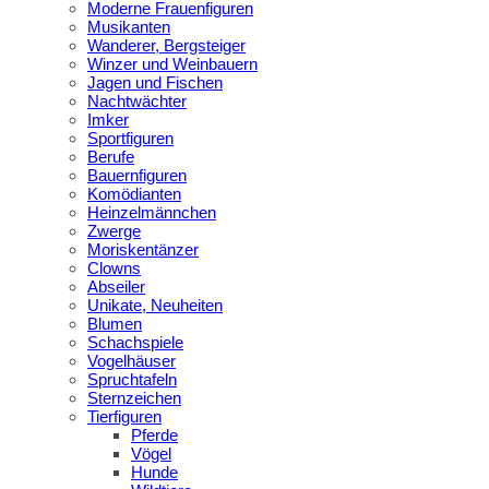
Moderne Frauenfiguren
Musikanten
Wanderer, Bergsteiger
Winzer und Weinbauern
Jagen und Fischen
Nachtwächter
Imker
Sportfiguren
Berufe
Bauernfiguren
Komödianten
Heinzelmännchen
Zwerge
Moriskentänzer
Clowns
Abseiler
Unikate, Neuheiten
Blumen
Schachspiele
Vogelhäuser
Spruchtafeln
Sternzeichen
Tierfiguren
Pferde
Vögel
Hunde