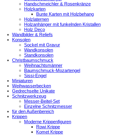
Handschmeichler & Rosenkränze
Holzkarten
Bunte Karten mit Holzbehang
Holzlaternen
Holzanhänger mit funkelnden Kristallen
Holz Deco
Wandbilder & Reliefs
Konsolen
Sockel mit Gravur
Wandkonsolen
Standkonsolen
Christbaumschmuck
Weihnachtsmänner
Baumschmuck-Mozartengel
Sissi-Engel
Miniaturen
Weihwasserbecken
Gedrechselte Unikate
Schnitzwerkzeug
Messer-Beitel-Set
Einzelne Schnitzmesser
für den Außenbereich
Krippen
Moderne Krippenfiguren
Rowi Krippe
Komet Krippe