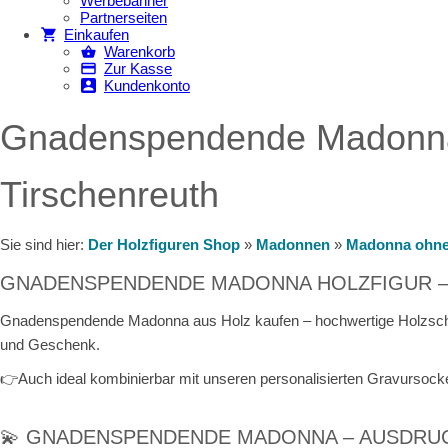
Werbebanner
Partnerseiten
Einkaufen
Warenkorb
Zur Kasse
Kundenkonto
Gnadenspendende Madonna ka
Tirschenreuth
Sie sind hier:
Der Holzfiguren Shop
»
Madonnen
»
Madonna ohne
GNADENSPENDENDE MADONNA HOLZFIGUR –
Gnadenspendende Madonna aus Holz kaufen – hochwertige Holzschnit
und Geschenk.
👉Auch ideal kombinierbar mit unseren personalisierten Gravursocke
💫 GNADENSPENDENDE MADONNA – AUSDRU