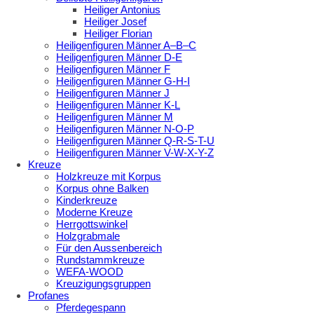
Heiliger Antonius
Heiliger Josef
Heiliger Florian
Heiligenfiguren Männer A–B–C
Heiligenfiguren Männer D-E
Heiligenfiguren Männer F
Heiligenfiguren Männer G-H-I
Heiligenfiguren Männer J
Heiligenfiguren Männer K-L
Heiligenfiguren Männer M
Heiligenfiguren Männer N-O-P
Heiligenfiguren Männer Q-R-S-T-U
Heiligenfiguren Männer V-W-X-Y-Z
Kreuze
Holzkreuze mit Korpus
Korpus ohne Balken
Kinderkreuze
Moderne Kreuze
Herrgottswinkel
Holzgrabmale
Für den Aussenbereich
Rundstammkreuze
WEFA-WOOD
Kreuzigungsgruppen
Profanes
Pferdegespann