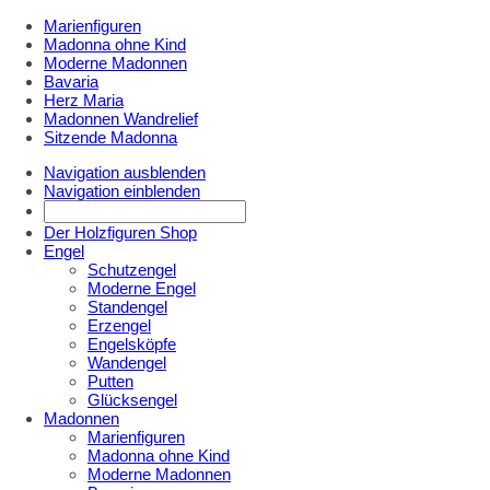
Marienfiguren
Madonna ohne Kind
Moderne Madonnen
Bavaria
Herz Maria
Madonnen Wandrelief
Sitzende Madonna
Navigation ausblenden
Navigation einblenden
Der Holzfiguren Shop
Engel
Schutzengel
Moderne Engel
Standengel
Erzengel
Engelsköpfe
Wandengel
Putten
Glücksengel
Madonnen
Marienfiguren
Madonna ohne Kind
Moderne Madonnen