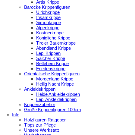
Artis Krippe
Barocke Krippenfiguren
Ulrichkrippe
Insamkrippe
Simonkrippe
Alpenkrippe
Kostnerkrippe
Königliche Krippe
Tiroler Bauernkrippe
Abendland Krippe
Lepi Krippen
Salcher Krippe
Betlehem Krippe
Friedenskrippe
Orientalische Krippenfiguren
Morgenland Krippe
Heilig Nacht Krippe
Ankleidekrippen
Heide Ankleidekrippen
Lepi Ankleidekrippen
Krippenzubehör
Große Krippenfiguren 100cm
Info
Holzfiguren Ratgeber
Tipps zur Pflege
Unsere Werkstatt