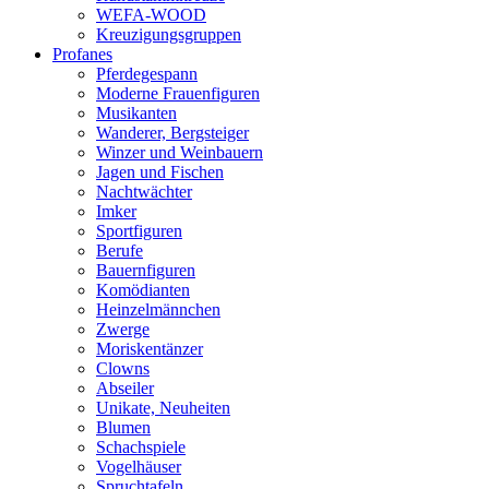
WEFA-WOOD
Kreuzigungsgruppen
Profanes
Pferdegespann
Moderne Frauenfiguren
Musikanten
Wanderer, Bergsteiger
Winzer und Weinbauern
Jagen und Fischen
Nachtwächter
Imker
Sportfiguren
Berufe
Bauernfiguren
Komödianten
Heinzelmännchen
Zwerge
Moriskentänzer
Clowns
Abseiler
Unikate, Neuheiten
Blumen
Schachspiele
Vogelhäuser
Spruchtafeln