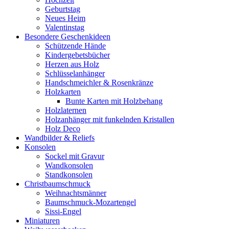
Geburtstag
Neues Heim
Valentinstag
Besondere Geschenkideen
Schützende Hände
Kindergebetsbücher
Herzen aus Holz
Schlüsselanhänger
Handschmeichler & Rosenkränze
Holzkarten
Bunte Karten mit Holzbehang
Holzlaternen
Holzanhänger mit funkelnden Kristallen
Holz Deco
Wandbilder & Reliefs
Konsolen
Sockel mit Gravur
Wandkonsolen
Standkonsolen
Christbaumschmuck
Weihnachtsmänner
Baumschmuck-Mozartengel
Sissi-Engel
Miniaturen