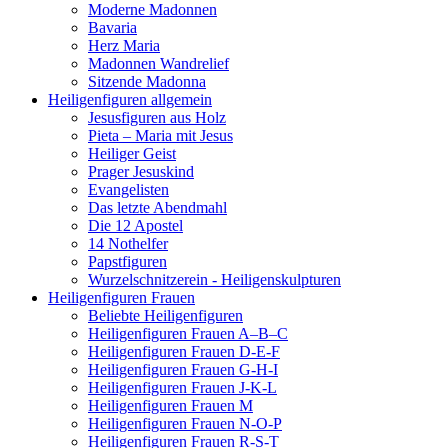
Moderne Madonnen
Bavaria
Herz Maria
Madonnen Wandrelief
Sitzende Madonna
Heiligenfiguren allgemein
Jesusfiguren aus Holz
Pieta – Maria mit Jesus
Heiliger Geist
Prager Jesuskind
Evangelisten
Das letzte Abendmahl
Die 12 Apostel
14 Nothelfer
Papstfiguren
Wurzelschnitzerein - Heiligenskulpturen
Heiligenfiguren Frauen
Beliebte Heiligenfiguren
Heiligenfiguren Frauen A–B–C
Heiligenfiguren Frauen D-E-F
Heiligenfiguren Frauen G-H-I
Heiligenfiguren Frauen J-K-L
Heiligenfiguren Frauen M
Heiligenfiguren Frauen N-O-P
Heiligenfiguren Frauen R-S-T