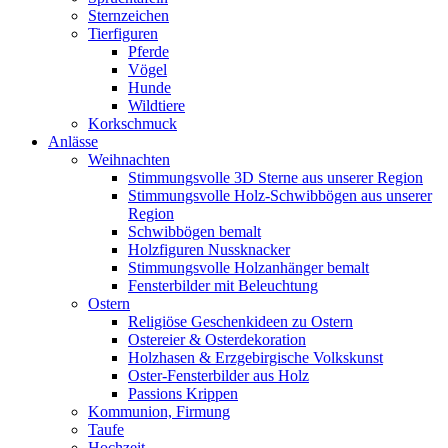
Sternzeichen
Tierfiguren
Pferde
Vögel
Hunde
Wildtiere
Korkschmuck
Anlässe
Weihnachten
Stimmungsvolle 3D Sterne aus unserer Region
Stimmungsvolle Holz-Schwibbögen aus unserer
Region
Schwibbögen bemalt
Holzfiguren Nussknacker
Stimmungsvolle Holzanhänger bemalt
Fensterbilder mit Beleuchtung
Ostern
Religiöse Geschenkideen zu Ostern
Ostereier & Osterdekoration
Holzhasen & Erzgebirgische Volkskunst
Oster-Fensterbilder aus Holz
Passions Krippen
Kommunion, Firmung
Taufe
Hochzeit