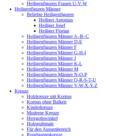
Heiligenfiguren Frauen U-V-W
Heiligenfiguren Männer
Beliebte Heiligenfiguren
Heiliger Antonius
Heiliger Josef
Heiliger Florian
Heiligenfiguren Männer A–B–C
Heiligenfiguren Männer D-E
Heiligenfiguren Männer F
Heiligenfiguren Männer G-H-I
Heiligenfiguren Männer J
Heiligenfiguren Männer K-L
Heiligenfiguren Männer M
Heiligenfiguren Männer N-O-P
Heiligenfiguren Männer Q-R-S-T-U
Heiligenfiguren Männer V-W-X-Y-Z
Kreuze
Holzkreuze mit Korpus
Korpus ohne Balken
Kinderkreuze
Moderne Kreuze
Herrgottswinkel
Holzgrabmale
Für den Aussenbereich
Rundstammkreuze