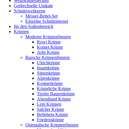
Weihwasserbecken
Gedrechselte Unikate
Schnitzwerkzeug
Messer-Beitel-Set
Einzelne Schnitzmesser
für den Außenbereich
Krippen
Moderne Krippenfiguren
Rowi Krippe
Komet Krippe
Artis Krippe
Barocke Krippenfiguren
Ulrichkrippe
Insamkrippe
Simonkrippe
Alpenkrippe
Kostnerkrippe
Königliche Krippe
Tiroler Bauernkrippe
Abendland Krippe
Lepi Krippen
Salcher Krippe
Betlehem Krippe
Friedenskrippe
Orientalische Krippenfiguren