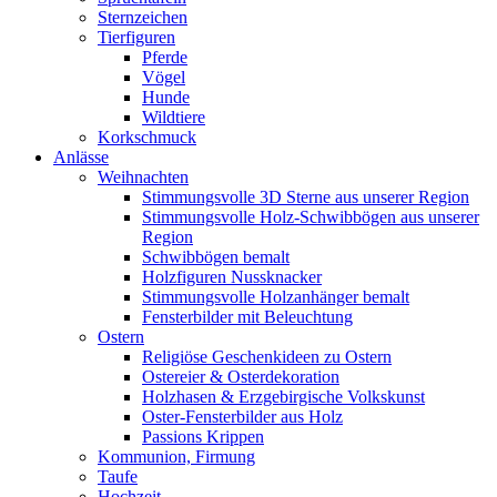
Sternzeichen
Tierfiguren
Pferde
Vögel
Hunde
Wildtiere
Korkschmuck
Anlässe
Weihnachten
Stimmungsvolle 3D Sterne aus unserer Region
Stimmungsvolle Holz-Schwibbögen aus unserer
Region
Schwibbögen bemalt
Holzfiguren Nussknacker
Stimmungsvolle Holzanhänger bemalt
Fensterbilder mit Beleuchtung
Ostern
Religiöse Geschenkideen zu Ostern
Ostereier & Osterdekoration
Holzhasen & Erzgebirgische Volkskunst
Oster-Fensterbilder aus Holz
Passions Krippen
Kommunion, Firmung
Taufe
Hochzeit