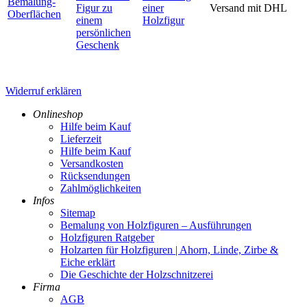
Bemalung-
Figur zu
einer
Versand mit DHL
Oberflächen
einem
Holzfigur
persönlichen
Geschenk
Widerruf erklären
Onlineshop
Hilfe beim Kauf
Lieferzeit
Hilfe beim Kauf
Versandkosten
Rücksendungen
Zahlmöglichkeiten
Infos
Sitemap
Bemalung von Holzfiguren – Ausführungen
Holzfiguren Ratgeber
Holzarten für Holzfiguren | Ahorn, Linde, Zirbe &
Eiche erklärt
Die Geschichte der Holzschnitzerei
Firma
AGB