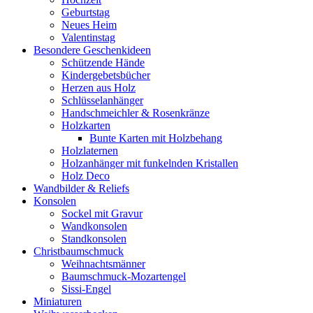
Geburtstag
Neues Heim
Valentinstag
Besondere Geschenkideen
Schützende Hände
Kindergebetsbücher
Herzen aus Holz
Schlüsselanhänger
Handschmeichler & Rosenkränze
Holzkarten
Bunte Karten mit Holzbehang
Holzlaternen
Holzanhänger mit funkelnden Kristallen
Holz Deco
Wandbilder & Reliefs
Konsolen
Sockel mit Gravur
Wandkonsolen
Standkonsolen
Christbaumschmuck
Weihnachtsmänner
Baumschmuck-Mozartengel
Sissi-Engel
Miniaturen