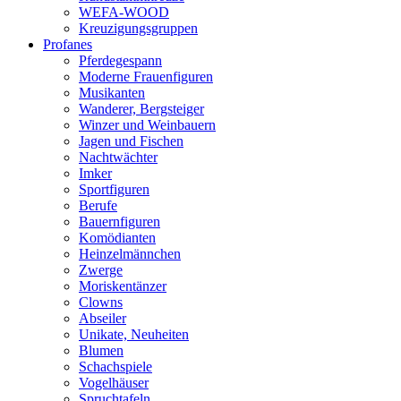
WEFA-WOOD
Kreuzigungsgruppen
Profanes
Pferdegespann
Moderne Frauenfiguren
Musikanten
Wanderer, Bergsteiger
Winzer und Weinbauern
Jagen und Fischen
Nachtwächter
Imker
Sportfiguren
Berufe
Bauernfiguren
Komödianten
Heinzelmännchen
Zwerge
Moriskentänzer
Clowns
Abseiler
Unikate, Neuheiten
Blumen
Schachspiele
Vogelhäuser
Spruchtafeln