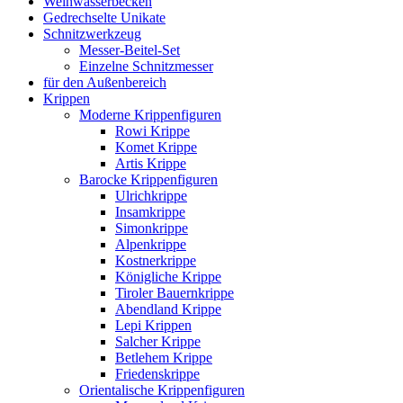
Weihwasserbecken
Gedrechselte Unikate
Schnitzwerkzeug
Messer-Beitel-Set
Einzelne Schnitzmesser
für den Außenbereich
Krippen
Moderne Krippenfiguren
Rowi Krippe
Komet Krippe
Artis Krippe
Barocke Krippenfiguren
Ulrichkrippe
Insamkrippe
Simonkrippe
Alpenkrippe
Kostnerkrippe
Königliche Krippe
Tiroler Bauernkrippe
Abendland Krippe
Lepi Krippen
Salcher Krippe
Betlehem Krippe
Friedenskrippe
Orientalische Krippenfiguren