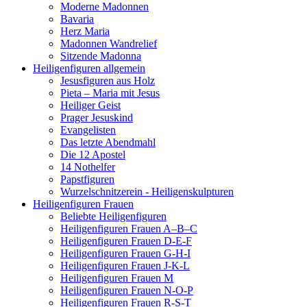
Moderne Madonnen
Bavaria
Herz Maria
Madonnen Wandrelief
Sitzende Madonna
Heiligenfiguren allgemein
Jesusfiguren aus Holz
Pieta – Maria mit Jesus
Heiliger Geist
Prager Jesuskind
Evangelisten
Das letzte Abendmahl
Die 12 Apostel
14 Nothelfer
Papstfiguren
Wurzelschnitzerein - Heiligenskulpturen
Heiligenfiguren Frauen
Beliebte Heiligenfiguren
Heiligenfiguren Frauen A–B–C
Heiligenfiguren Frauen D-E-F
Heiligenfiguren Frauen G-H-I
Heiligenfiguren Frauen J-K-L
Heiligenfiguren Frauen M
Heiligenfiguren Frauen N-O-P
Heiligenfiguren Frauen R-S-T