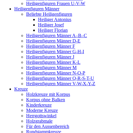
Heiligenfiguren Frauen U-V-W
Heiligenfiguren Männer
Beliebte Heiligenfiguren
Heiliger Antonius
Heiliger Josef
Heiliger Florian
Heiligenfiguren Männer A–B–C
Heiligenfiguren Männer D-E
Heiligenfiguren Männer F
Heiligenfiguren Männer G-H-I
Heiligenfiguren Männer J
Heiligenfiguren Männer K-L
Heiligenfiguren Männer M
Heiligenfiguren Männer N-O-P
Heiligenfiguren Männer Q-R-S-T-U
Heiligenfiguren Männer V-W-X-Y-Z
Kreuze
Holzkreuze mit Korpus
Korpus ohne Balken
Kinderkreuze
Moderne Kreuze
Herrgottswinkel
Holzgrabmale
Für den Aussenbereich
Rundstammkreuze