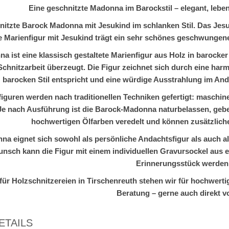
Eine geschnitzte Madonna im Barockstil – elegant, leben
itzte Barock Madonna mit Jesukind im schlanken Stil. Das Jesu
e Marienfigur mit Jesukind trägt ein sehr schönes geschwungene
a ist eine klassisch gestaltete Marienfigur aus Holz in barock
Schnitzarbeit überzeugt. Die Figur zeichnet sich durch eine har
barocken Stil entspricht und eine würdige Ausstrahlung im An
iguren werden nach traditionellen Techniken gefertigt: maschine
Je nach Ausführung ist die Barock-Madonna naturbelassen, gebei
hochwertigen Ölfarben veredelt und können zusätzliche
a eignet sich sowohl als persönliche Andachtsfigur als auch a
nsch kann die Figur mit einem individuellen Gravursockel aus 
Erinnerungsstück werden
für Holzschnitzereien in Tirschenreuth stehen wir für hochwertig
Beratung – gerne auch direkt vo
ETAILS