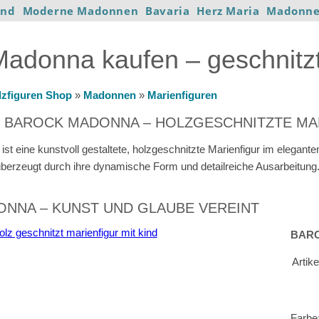
ind
Moderne Madonnen
Bavaria
Herz Maria
Madonne
adonna kaufen – geschnitzt
lzfiguren Shop
»
Madonnen
»
Marienfiguren
 BAROCK MADONNA – HOLZGESCHNITZTE MA
t eine kunstvoll gestaltete, holzgeschnitzte Marienfigur im eleganten
erzeugt durch ihre dynamische Form und detailreiche Ausarbeitung
NNA – KUNST UND GLAUBE VEREINT
BAR
Artik
Farbe