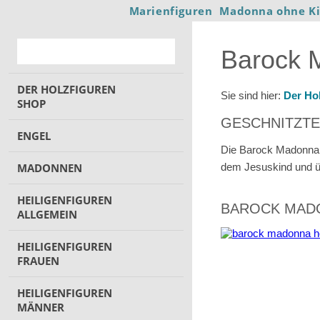
Marienfiguren
Madonna ohne K
Barock M
DER HOLZFIGUREN
Sie sind hier:
Der Ho
SHOP
GESCHNITZTE
ENGEL
Die Barock Madonna is
MADONNEN
dem Jesuskind und üb
HEILIGENFIGUREN
BAROCK MADO
ALLGEMEIN
HEILIGENFIGUREN
FRAUEN
HEILIGENFIGUREN
MÄNNER