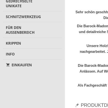
GEDRECHSELTE
UNIKATE
Sehr schön geschhn
SCHNITZWERKZEUG
Di
Die Barock-Madonn
FÜR DEN
und detailreiche 
AUSSENBEREICH
KRIPPEN
Unsere Holzf
nachgearbeitet. 
INFO
EINKAUFEN
Die Barock-Madonn
Anlässen. Auf Wu
Als Fachgeschäft 
📌 PRODUKTD