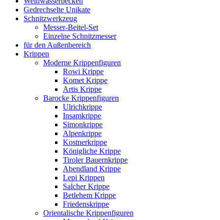
Weihwasserbecken
Gedrechselte Unikate
Schnitzwerkzeug
Messer-Beitel-Set
Einzelne Schnitzmesser
für den Außenbereich
Krippen
Moderne Krippenfiguren
Rowi Krippe
Komet Krippe
Artis Krippe
Barocke Krippenfiguren
Ulrichkrippe
Insamkrippe
Simonkrippe
Alpenkrippe
Kostnerkrippe
Königliche Krippe
Tiroler Bauernkrippe
Abendland Krippe
Lepi Krippen
Salcher Krippe
Betlehem Krippe
Friedenskrippe
Orientalische Krippenfiguren