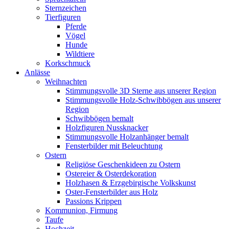
Sternzeichen
Tierfiguren
Pferde
Vögel
Hunde
Wildtiere
Korkschmuck
Anlässe
Weihnachten
Stimmungsvolle 3D Sterne aus unserer Region
Stimmungsvolle Holz-Schwibbögen aus unserer
Region
Schwibbögen bemalt
Holzfiguren Nussknacker
Stimmungsvolle Holzanhänger bemalt
Fensterbilder mit Beleuchtung
Ostern
Religiöse Geschenkideen zu Ostern
Ostereier & Osterdekoration
Holzhasen & Erzgebirgische Volkskunst
Oster-Fensterbilder aus Holz
Passions Krippen
Kommunion, Firmung
Taufe
Hochzeit