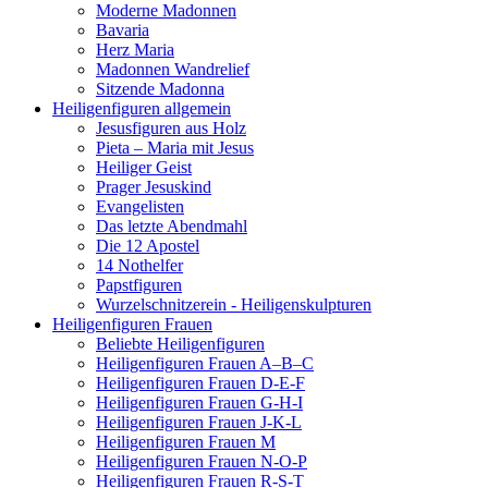
Moderne Madonnen
Bavaria
Herz Maria
Madonnen Wandrelief
Sitzende Madonna
Heiligenfiguren allgemein
Jesusfiguren aus Holz
Pieta – Maria mit Jesus
Heiliger Geist
Prager Jesuskind
Evangelisten
Das letzte Abendmahl
Die 12 Apostel
14 Nothelfer
Papstfiguren
Wurzelschnitzerein - Heiligenskulpturen
Heiligenfiguren Frauen
Beliebte Heiligenfiguren
Heiligenfiguren Frauen A–B–C
Heiligenfiguren Frauen D-E-F
Heiligenfiguren Frauen G-H-I
Heiligenfiguren Frauen J-K-L
Heiligenfiguren Frauen M
Heiligenfiguren Frauen N-O-P
Heiligenfiguren Frauen R-S-T