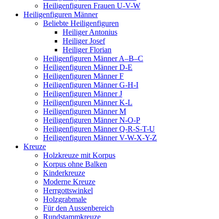
Heiligenfiguren Frauen U-V-W
Heiligenfiguren Männer
Beliebte Heiligenfiguren
Heiliger Antonius
Heiliger Josef
Heiliger Florian
Heiligenfiguren Männer A–B–C
Heiligenfiguren Männer D-E
Heiligenfiguren Männer F
Heiligenfiguren Männer G-H-I
Heiligenfiguren Männer J
Heiligenfiguren Männer K-L
Heiligenfiguren Männer M
Heiligenfiguren Männer N-O-P
Heiligenfiguren Männer Q-R-S-T-U
Heiligenfiguren Männer V-W-X-Y-Z
Kreuze
Holzkreuze mit Korpus
Korpus ohne Balken
Kinderkreuze
Moderne Kreuze
Herrgottswinkel
Holzgrabmale
Für den Aussenbereich
Rundstammkreuze