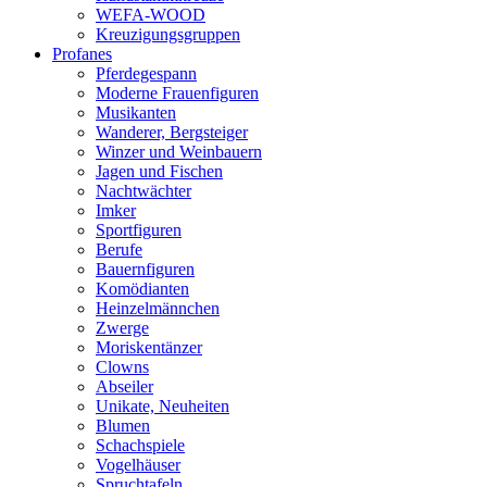
WEFA-WOOD
Kreuzigungsgruppen
Profanes
Pferdegespann
Moderne Frauenfiguren
Musikanten
Wanderer, Bergsteiger
Winzer und Weinbauern
Jagen und Fischen
Nachtwächter
Imker
Sportfiguren
Berufe
Bauernfiguren
Komödianten
Heinzelmännchen
Zwerge
Moriskentänzer
Clowns
Abseiler
Unikate, Neuheiten
Blumen
Schachspiele
Vogelhäuser
Spruchtafeln