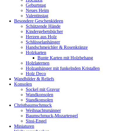
Geburtstag
Neues Heim
Valentinstag
Besondere Geschenkideen
Schützende Hände
Kindergebetsbücher
Herzen aus Holz
Schlüsselanhänger
Handschmeichler & Rosenkränze
Holzkarten
Bunte Karten mit Holzbehang
Holzlaternen
Holzanhänger mit funkelnden Kristallen
Holz Deco
Wandbilder & Reliefs
Konsolen
Sockel mit Gravur
Wandkonsolen
Standkonsolen
Christbaumschmuck
Weihnachtsmänner
Baumschmuck-Mozartengel
Sissi-Engel
Miniaturen