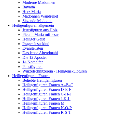
Moderne Madonnen
Bavaria
Herz Maria
Madonnen Wandrelief
Sitzende Madonna
Heiligenfiguren allgemein
Jesusfiguren aus Holz
Pieta – Maria mit Jesus
Heiliger Geist
Prager Jesuskind
Evangelisten
Das letzte Abendmahl
Die 12 Apostel
14 Nothelfer
Papstfiguren
Wurzelschnitzerein - Heiligenskulpturen
Heiligenfiguren Frauen
Beliebte Heiligenfiguren
Heiligenfiguren Frauen A–B–C
Heiligenfiguren Frauen D-E-F
Heiligenfiguren Frauen G-H-I
Heiligenfiguren Frauen J-K-L
Heiligenfiguren Frauen M
Heiligenfiguren Frauen N-O-P
Heiligenfiguren Frauen R-S-T