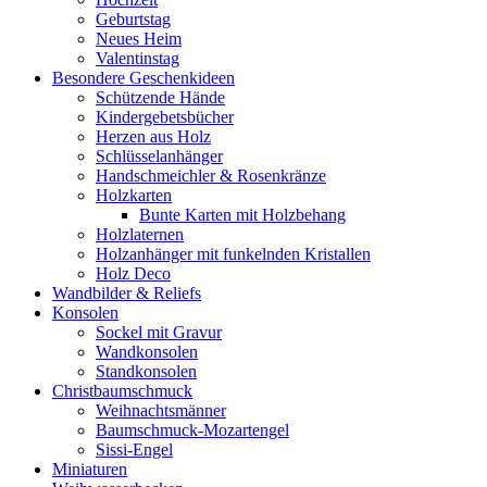
Geburtstag
Neues Heim
Valentinstag
Besondere Geschenkideen
Schützende Hände
Kindergebetsbücher
Herzen aus Holz
Schlüsselanhänger
Handschmeichler & Rosenkränze
Holzkarten
Bunte Karten mit Holzbehang
Holzlaternen
Holzanhänger mit funkelnden Kristallen
Holz Deco
Wandbilder & Reliefs
Konsolen
Sockel mit Gravur
Wandkonsolen
Standkonsolen
Christbaumschmuck
Weihnachtsmänner
Baumschmuck-Mozartengel
Sissi-Engel
Miniaturen