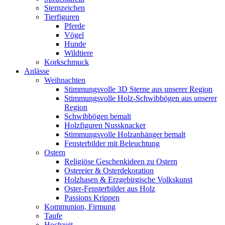
Sternzeichen
Tierfiguren
Pferde
Vögel
Hunde
Wildtiere
Korkschmuck
Anlässe
Weihnachten
Stimmungsvolle 3D Sterne aus unserer Region
Stimmungsvolle Holz-Schwibbögen aus unserer
Region
Schwibbögen bemalt
Holzfiguren Nussknacker
Stimmungsvolle Holzanhänger bemalt
Fensterbilder mit Beleuchtung
Ostern
Religiöse Geschenkideen zu Ostern
Ostereier & Osterdekoration
Holzhasen & Erzgebirgische Volkskunst
Oster-Fensterbilder aus Holz
Passions Krippen
Kommunion, Firmung
Taufe
Hochzeit