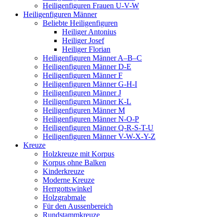
Heiligenfiguren Frauen U-V-W
Heiligenfiguren Männer
Beliebte Heiligenfiguren
Heiliger Antonius
Heiliger Josef
Heiliger Florian
Heiligenfiguren Männer A–B–C
Heiligenfiguren Männer D-E
Heiligenfiguren Männer F
Heiligenfiguren Männer G-H-I
Heiligenfiguren Männer J
Heiligenfiguren Männer K-L
Heiligenfiguren Männer M
Heiligenfiguren Männer N-O-P
Heiligenfiguren Männer Q-R-S-T-U
Heiligenfiguren Männer V-W-X-Y-Z
Kreuze
Holzkreuze mit Korpus
Korpus ohne Balken
Kinderkreuze
Moderne Kreuze
Herrgottswinkel
Holzgrabmale
Für den Aussenbereich
Rundstammkreuze