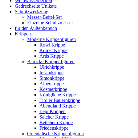
Weihwasserbecken
Gedrechselte Unikate
Schnitzwerkzeug
Messer-Beitel-Set
Einzelne Schnitzmesser
für den Außenbereich
Krippen
Moderne Krippenfiguren
Rowi Krippe
Komet Krippe
Artis Krippe
Barocke Krippenfiguren
Ulrichkrippe
Insamkrippe
Simonkrippe
Alpenkrippe
Kostnerkrippe
Königliche Krippe
Tiroler Bauernkrippe
Abendland Krippe
Lepi Krippen
Salcher Krippe
Betlehem Krippe
Friedenskrippe
Orientalische Krippenfiguren