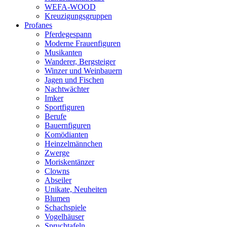
WEFA-WOOD
Kreuzigungsgruppen
Profanes
Pferdegespann
Moderne Frauenfiguren
Musikanten
Wanderer, Bergsteiger
Winzer und Weinbauern
Jagen und Fischen
Nachtwächter
Imker
Sportfiguren
Berufe
Bauernfiguren
Komödianten
Heinzelmännchen
Zwerge
Moriskentänzer
Clowns
Abseiler
Unikate, Neuheiten
Blumen
Schachspiele
Vogelhäuser
Spruchtafeln