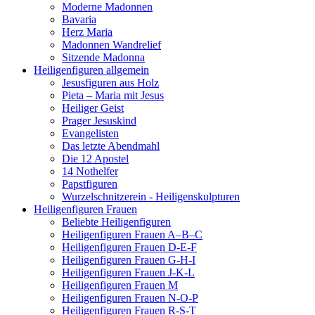
Moderne Madonnen
Bavaria
Herz Maria
Madonnen Wandrelief
Sitzende Madonna
Heiligenfiguren allgemein
Jesusfiguren aus Holz
Pieta – Maria mit Jesus
Heiliger Geist
Prager Jesuskind
Evangelisten
Das letzte Abendmahl
Die 12 Apostel
14 Nothelfer
Papstfiguren
Wurzelschnitzerein - Heiligenskulpturen
Heiligenfiguren Frauen
Beliebte Heiligenfiguren
Heiligenfiguren Frauen A–B–C
Heiligenfiguren Frauen D-E-F
Heiligenfiguren Frauen G-H-I
Heiligenfiguren Frauen J-K-L
Heiligenfiguren Frauen M
Heiligenfiguren Frauen N-O-P
Heiligenfiguren Frauen R-S-T