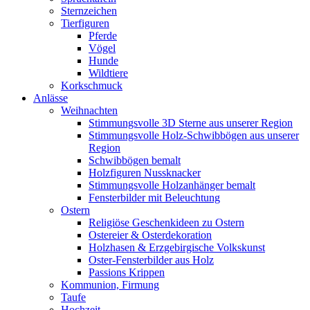
Sternzeichen
Tierfiguren
Pferde
Vögel
Hunde
Wildtiere
Korkschmuck
Anlässe
Weihnachten
Stimmungsvolle 3D Sterne aus unserer Region
Stimmungsvolle Holz-Schwibbögen aus unserer
Region
Schwibbögen bemalt
Holzfiguren Nussknacker
Stimmungsvolle Holzanhänger bemalt
Fensterbilder mit Beleuchtung
Ostern
Religiöse Geschenkideen zu Ostern
Ostereier & Osterdekoration
Holzhasen & Erzgebirgische Volkskunst
Oster-Fensterbilder aus Holz
Passions Krippen
Kommunion, Firmung
Taufe
Hochzeit