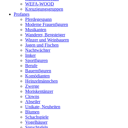
WEFA-WOOD
Kreuzigungsgruppen
Profanes
Pferdegespann
Moderne Frauenfiguren
Musikanten
Wanderer, Bergsteiger
Winzer und Weinbauern
Jagen und Fischen
Nachtwächter
Imker
Sportfiguren
Berufe
Bauernfiguren
Komödianten
Heinzelmännchen
Zwerge
Moriskentänzer
Clowns
Abseiler
Unikate, Neuheiten
Blumen
Schachspiele
Vogelhäuser
Spruchtafeln