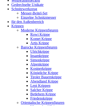
Weihwasserbecken
Gedrechselte Unikate
Schnitzwerkzeug
Messer-Beitel-Set
Einzelne Schnitzmesser
für den Außenbereich
Krippen
Moderne Krippenfiguren
Rowi Krippe
Komet Krippe
Artis Krippe
Barocke Krippenfiguren
Ulrichkrippe
Insamkrippe
Simonkrippe
Alpenkrippe
Kostnerkrippe
Königliche Krippe
Tiroler Bauernkrippe
Abendland Krippe
Lepi Krippen
Salcher Krippe
Betlehem Krippe
Friedenskrippe
Orientalische Krippenfiguren