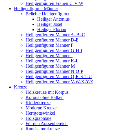
Heiligenfiguren Frauen U-V-W
Heiligenfiguren Männer
Beliebte Heiligenfiguren
Heiliger Antonius
Heiliger Josef
Heiliger Florian
Heiligenfiguren Männer A–B–C
Heiligenfiguren Männer D-E
Heiligenfiguren Männer F
Heiligenfiguren Männer G-H-I
Heiligenfiguren Männer J
Heiligenfiguren Männer K-L
Heiligenfiguren Männer M
Heiligenfiguren Männer N-O-P
Heiligenfiguren Männer Q-R-S-T-U
Heiligenfiguren Männer V-W-X-Y-Z
Kreuze
Holzkreuze mit Korpus
Korpus ohne Balken
Kinderkreuze
Moderne Kreuze
Herrgottswinkel
Holzgrabmale
Für den Aussenbereich
Rundstammkreuze