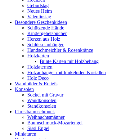
Geburtstag
Neues Heim
Valentinstag
Besondere Geschenkideen
Schützende Hände
Kindergebetsbücher
Herzen aus Holz
Schlüsselanhänger
Handschmeichler & Rosenkränze
Holzkarten
Bunte Karten mit Holzbehang
Holzlaternen
Holzanhänger mit funkelnden Kristallen
Holz Deco
Wandbilder & Reliefs
Konsolen
Sockel mit Gravur
Wandkonsolen
Standkonsolen
Christbaumschmuck
Weihnachtsmänner
Baumschmuck-Mozartengel
Sissi-Engel
Miniaturen