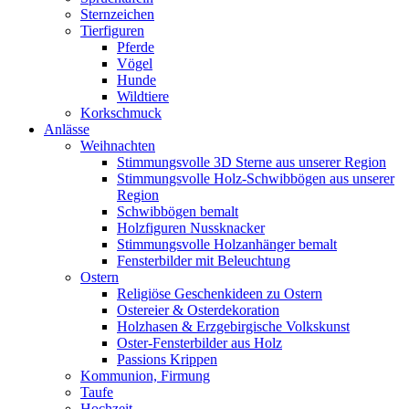
Sternzeichen
Tierfiguren
Pferde
Vögel
Hunde
Wildtiere
Korkschmuck
Anlässe
Weihnachten
Stimmungsvolle 3D Sterne aus unserer Region
Stimmungsvolle Holz-Schwibbögen aus unserer
Region
Schwibbögen bemalt
Holzfiguren Nussknacker
Stimmungsvolle Holzanhänger bemalt
Fensterbilder mit Beleuchtung
Ostern
Religiöse Geschenkideen zu Ostern
Ostereier & Osterdekoration
Holzhasen & Erzgebirgische Volkskunst
Oster-Fensterbilder aus Holz
Passions Krippen
Kommunion, Firmung
Taufe
Hochzeit