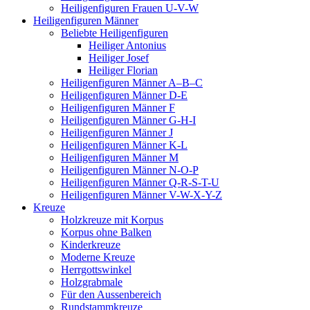
Heiligenfiguren Frauen U-V-W
Heiligenfiguren Männer
Beliebte Heiligenfiguren
Heiliger Antonius
Heiliger Josef
Heiliger Florian
Heiligenfiguren Männer A–B–C
Heiligenfiguren Männer D-E
Heiligenfiguren Männer F
Heiligenfiguren Männer G-H-I
Heiligenfiguren Männer J
Heiligenfiguren Männer K-L
Heiligenfiguren Männer M
Heiligenfiguren Männer N-O-P
Heiligenfiguren Männer Q-R-S-T-U
Heiligenfiguren Männer V-W-X-Y-Z
Kreuze
Holzkreuze mit Korpus
Korpus ohne Balken
Kinderkreuze
Moderne Kreuze
Herrgottswinkel
Holzgrabmale
Für den Aussenbereich
Rundstammkreuze