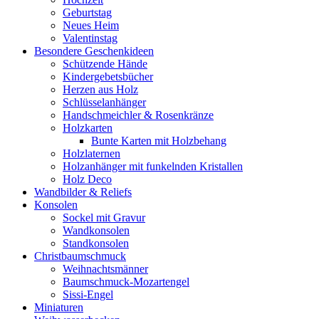
Geburtstag
Neues Heim
Valentinstag
Besondere Geschenkideen
Schützende Hände
Kindergebetsbücher
Herzen aus Holz
Schlüsselanhänger
Handschmeichler & Rosenkränze
Holzkarten
Bunte Karten mit Holzbehang
Holzlaternen
Holzanhänger mit funkelnden Kristallen
Holz Deco
Wandbilder & Reliefs
Konsolen
Sockel mit Gravur
Wandkonsolen
Standkonsolen
Christbaumschmuck
Weihnachtsmänner
Baumschmuck-Mozartengel
Sissi-Engel
Miniaturen