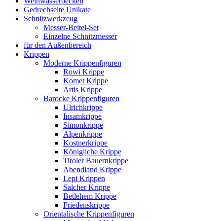
Weihwasserbecken
Gedrechselte Unikate
Schnitzwerkzeug
Messer-Beitel-Set
Einzelne Schnitzmesser
für den Außenbereich
Krippen
Moderne Krippenfiguren
Rowi Krippe
Komet Krippe
Artis Krippe
Barocke Krippenfiguren
Ulrichkrippe
Insamkrippe
Simonkrippe
Alpenkrippe
Kostnerkrippe
Königliche Krippe
Tiroler Bauernkrippe
Abendland Krippe
Lepi Krippen
Salcher Krippe
Betlehem Krippe
Friedenskrippe
Orientalische Krippenfiguren