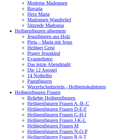
Moderne Madonnen
Bavaria
Herz Maria
Madonnen Wandrelief
Sitzende Madonna
Heiligenfiguren allgemein
Jesusfiguren aus Holz
Pieta – Maria mit Jesus
Heiliger Geist
Prager Jesuskind
Evangelisten
Das letzte Abendmahl
Die 12 Apostel
14 Nothelfer
Papstfiguren
Wurzelschnitzerein - Heiligenskulpturen
Heiligenfiguren Frauen
Beliebte Heiligenfiguren
Heiligenfiguren Frauen A–B–C
Heiligenfiguren Frauen D-E-F
Heiligenfiguren Frauen G-H-I
Heiligenfiguren Frauen J-K-L
Heiligenfiguren Frauen M
Heiligenfiguren Frauen N-O-P
Heiligenfiguren Frauen R-S-T