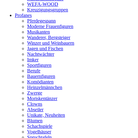
WEFA-WOOD
Kreuzigungsgruppen
Profanes
Pferdegespann
Moderne Frauenfiguren
Musikanten
Wanderer, Bergsteiger
Winzer und Weinbauern
Jagen und Fischen
Nachtwächter
Imker
Sportfiguren
Berufe
Bauernfiguren
Komödianten
Heinzelmännchen
Zwerge
Moriskentänzer
Clowns
Abseiler
Unikate, Neuheiten
Blumen
Schachspiele
Vogelhäuser
Spruchtafeln