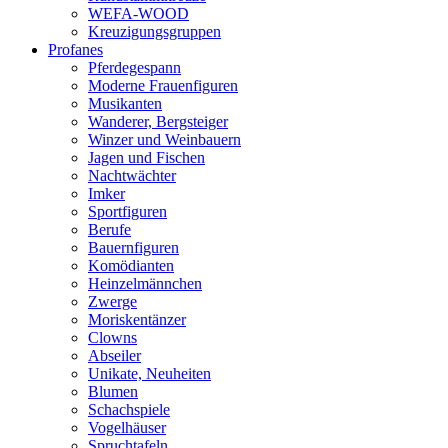
WEFA-WOOD
Kreuzigungsgruppen
Profanes
Pferdegespann
Moderne Frauenfiguren
Musikanten
Wanderer, Bergsteiger
Winzer und Weinbauern
Jagen und Fischen
Nachtwächter
Imker
Sportfiguren
Berufe
Bauernfiguren
Komödianten
Heinzelmännchen
Zwerge
Moriskentänzer
Clowns
Abseiler
Unikate, Neuheiten
Blumen
Schachspiele
Vogelhäuser
Spruchtafeln