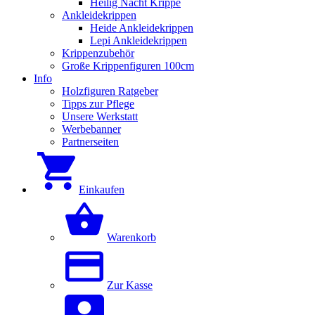
Heilig Nacht Krippe
Ankleidekrippen
Heide Ankleidekrippen
Lepi Ankleidekrippen
Krippenzubehör
Große Krippenfiguren 100cm
Info
Holzfiguren Ratgeber
Tipps zur Pflege
Unsere Werkstatt
Werbebanner
Partnerseiten
Einkaufen
Warenkorb
Zur Kasse