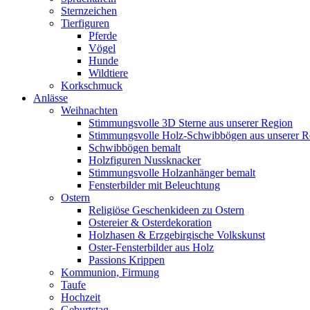
Sternzeichen
Tierfiguren
Pferde
Vögel
Hunde
Wildtiere
Korkschmuck
Anlässe
Weihnachten
Stimmungsvolle 3D Sterne aus unserer Region
Stimmungsvolle Holz-Schwibbögen aus unserer R
Schwibbögen bemalt
Holzfiguren Nussknacker
Stimmungsvolle Holzanhänger bemalt
Fensterbilder mit Beleuchtung
Ostern
Religiöse Geschenkideen zu Ostern
Ostereier & Osterdekoration
Holzhasen & Erzgebirgische Volkskunst
Oster-Fensterbilder aus Holz
Passions Krippen
Kommunion, Firmung
Taufe
Hochzeit
Geburtstag