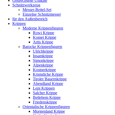
Gedrechselte Unikate
Schnitzwerkzeug
Messer-Beitel-Set
Einzelne Schnitzmesser
für den Außenbereich
Krippen
Moderne Krippenfiguren
Rowi Krippe
Komet Krippe
Artis Krippe
Barocke Krippenfiguren
Ulrichkrippe
Insamkrippe
Simonkrippe
Alpenkrippe
Kostnerkrippe
Königliche Krippe
Tiroler Bauernkrippe
Abendland Krippe
Lepi Krippen
Salcher Krippe
Betlehem Krippe
Friedenskrippe
Orientalische Krippenfiguren
Morgenland Krippe