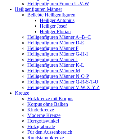
Heiligenfiguren Frauen U-V-W
Heiligenfiguren Männer
Beliebte Heiligenfiguren
Heiliger Antonius
Heiliger Josef
Heiliger Florian
Heiligenfiguren Männer A–B–C
Heiligenfiguren Männer D-E
Heiligenfiguren Männer F
Heiligenfiguren Männer G-H-I
Heiligenfiguren Männer J
Heiligenfiguren Männer K-L
Heiligenfiguren Männer M
Heiligenfiguren Männer N-O-P
Heiligenfiguren Männer Q-R-S-T-U
Heiligenfiguren Männer V-W-X-Y-Z
Kreuze
Holzkreuze mit Korpus
Korpus ohne Balken
Kinderkreuze
Moderne Kreuze
Herrgottswinkel
Holzgrabmale
Für den Aussenbereich
Rundstammkreuze