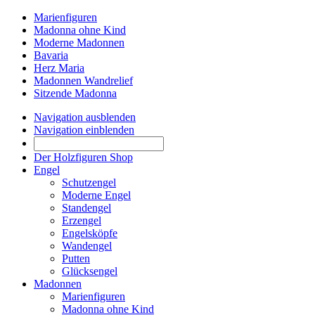
Marienfiguren
Madonna ohne Kind
Moderne Madonnen
Bavaria
Herz Maria
Madonnen Wandrelief
Sitzende Madonna
Navigation ausblenden
Navigation einblenden
Der Holzfiguren Shop
Engel
Schutzengel
Moderne Engel
Standengel
Erzengel
Engelsköpfe
Wandengel
Putten
Glücksengel
Madonnen
Marienfiguren
Madonna ohne Kind