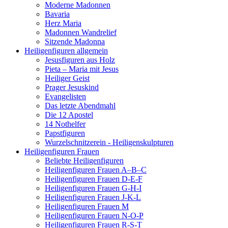
Moderne Madonnen
Bavaria
Herz Maria
Madonnen Wandrelief
Sitzende Madonna
Heiligenfiguren allgemein
Jesusfiguren aus Holz
Pieta – Maria mit Jesus
Heiliger Geist
Prager Jesuskind
Evangelisten
Das letzte Abendmahl
Die 12 Apostel
14 Nothelfer
Papstfiguren
Wurzelschnitzerein - Heiligenskulpturen
Heiligenfiguren Frauen
Beliebte Heiligenfiguren
Heiligenfiguren Frauen A–B–C
Heiligenfiguren Frauen D-E-F
Heiligenfiguren Frauen G-H-I
Heiligenfiguren Frauen J-K-L
Heiligenfiguren Frauen M
Heiligenfiguren Frauen N-O-P
Heiligenfiguren Frauen R-S-T