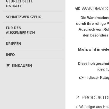
GEDRECHSELTE
UNIKATE
🕊️ WANDMAD
SCHNITZWERKZEUG
Die Wandmadonna 
durch ihre ruhige 
FÜR DEN
Ausdruck von Ruh
AUSSENBEREICH
den besonders 
KRIPPEN
Maria wird in vie
INFO
Diese holzgeschni
EINKAUFEN
ideal 
👉 In dieser Kat
📌 PRODUKTD
✔ Wandfigur aus Hol