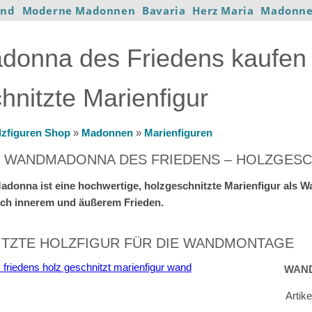
ind
Moderne Madonnen
Bavaria
Herz Maria
Madonne
onna des Friedens kaufen 
hnitzte Marienfigur
lzfiguren Shop
»
Madonnen
»
Marienfiguren
 WANDMADONNA DES FRIEDENS – HOLZGESC
adonna ist eine hochwertige, holzgeschnitzte Marienfigur als 
ch innerem und äußerem Frieden.
ITZTE HOLZFIGUR FÜR DIE WANDMONTAGE
WAN
Artik