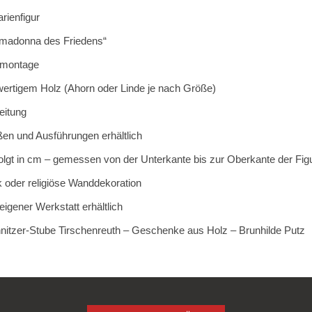
rienfigur
madonna des Friedens“
dmontage
wertigem Holz (Ahorn oder Linde je nach Größe)
eitung
en und Ausführungen erhältlich
gt in cm – gemessen von der Unterkante bis zur Oberkante der Fig
 oder religiöse Wanddekoration
igener Werkstatt erhältlich
itzer-Stube Tirschenreuth – Geschenke aus Holz – Brunhilde Putz