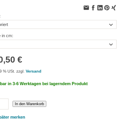
:
 in cm:
0,50 €
19 % USt. zzgl.
Versand
rbar in 3-6 Werktagen bei lagerndem Produkt
In den Warenkorb
päter merken