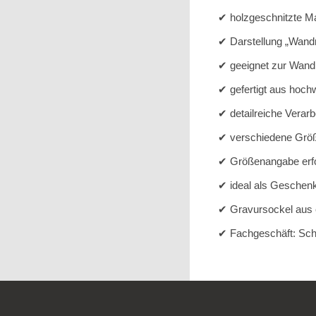
✔ holzgeschnitzte Ma
✔ Darstellung „Wand
✔ geeignet zur Wan
✔ gefertigt aus hoch
✔ detailreiche Verarb
✔ verschiedene Größ
✔ Größenangabe erfol
✔ ideal als Geschenk
✔ Gravursockel aus e
✔ Fachgeschäft: Schn