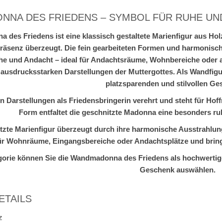
ONNA DES FRIEDENS – SYMBOL FÜR RUHE U
des Friedens ist eine klassisch gestaltete Marienfigur aus Holz
Präsenz überzeugt. Die fein gearbeiteten Formen und harmonis
e und Andacht – ideal für Andachtsräume, Wohnbereiche oder 
ausdrucksstarken Darstellungen der Muttergottes. Als Wandfigur 
platzsparenden und stilvollen Ges
len Darstellungen als Friedensbringerin verehrt und steht für Ho
Form entfaltet die geschnitzte Madonna eine besonders r
tzte Marienfigur überzeugt durch ihre harmonische Ausstrahlung 
für Wohnräume, Eingangsbereiche oder Andachtsplätze und brin
egorie können Sie die Wandmadonna des Friedens als hochwertige
Geschenk auswählen.
ETAILS
z