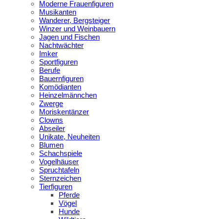
Moderne Frauenfiguren
Musikanten
Wanderer, Bergsteiger
Winzer und Weinbauern
Jagen und Fischen
Nachtwächter
Imker
Sportfiguren
Berufe
Bauernfiguren
Komödianten
Heinzelmännchen
Zwerge
Moriskentänzer
Clowns
Abseiler
Unikate, Neuheiten
Blumen
Schachspiele
Vogelhäuser
Spruchtafeln
Sternzeichen
Tierfiguren
Pferde
Vögel
Hunde