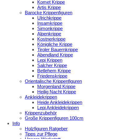
Komet Krippe
Artis Krippe
Barocke Krippenfiguren
Ulrichkrippe
Insamkrippe
Simonkrippe
Alpenkrippe
Kostnerkrippe
Königliche Krippe
Tiroler Bauernkrippe
Abendland Krippe
Lepi Krippen
Salcher Krippe
Betlehem Krippe
Friedenskrippe
Orientalische Krippenfiguren
Morgenland Krippe
Heilig Nacht Krippe
Ankleidekrippen
Heide Ankleidekrippen
Lepi Ankleidekrippen
Krippenzubehör
Große Krippenfiguren 100cm
Info
Holzfiguren Ratgeber
Tipps zur Pflege