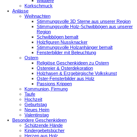
Wildtiere
Korkschmuck
Anlässe
Weihnachten
Stimmungsvolle 3D Sterne aus unserer Region
Stimmungsvolle Holz-Schwibbögen aus unserer
Region
Schwibbögen bemalt
Holzfiguren Nussknacker
Stimmungsvolle Holzanhänger bemalt
Fensterbilder mit Beleuchtung
Ostern
Religiöse Geschenkideen zu Ostern
Ostereier & Osterdekoration
Holzhasen & Erzgebirgische Volkskunst
Oster-Fensterbilder aus Holz
Passions Krippen
Kommunion, Firmung
Taufe
Hochzeit
Geburtstag
Neues Heim
Valentinstag
Besondere Geschenkideen
Schützende Hände
Kindergebetsbücher
Herzen aus Holz