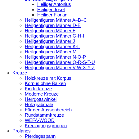
Heiliger Antonius
Heiliger Josef
Heiliger Florian
Heiligenfiguren Männer A–B–C
Heiligenfiguren Männer D-E
Heiligenfiguren Männer F
Heiligenfiguren Männer G-H-I
Heiligenfiguren Männer J
Heiligenfiguren Männer K-L
Heiligenfiguren Männer M
Heiligenfiguren Männer N-O-P
Heiligenfiguren Männer Q-R-S-T-U
Heiligenfiguren Männer V-W-X-Y-Z
Kreuze
Holzkreuze mit Korpus
Korpus ohne Balken
Kinderkreuze
Moderne Kreuze
Herrgottswinkel
Holzgrabmale
Für den Aussenbereich
Rundstammkreuze
WEFA-WOOD
Kreuzigungsgruppen
Profanes
Pferdegespann