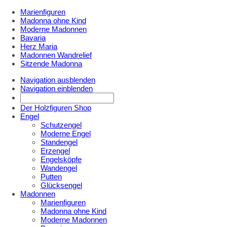
Marienfiguren
Madonna ohne Kind
Moderne Madonnen
Bavaria
Herz Maria
Madonnen Wandrelief
Sitzende Madonna
Navigation ausblenden
Navigation einblenden
Der Holzfiguren Shop
Engel
Schutzengel
Moderne Engel
Standengel
Erzengel
Engelsköpfe
Wandengel
Putten
Glücksengel
Madonnen
Marienfiguren
Madonna ohne Kind
Moderne Madonnen