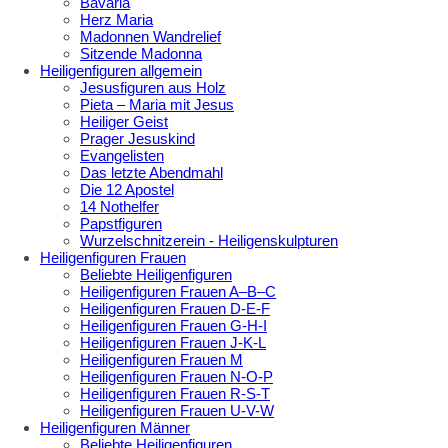
Bavaria
Herz Maria
Madonnen Wandrelief
Sitzende Madonna
Heiligenfiguren allgemein
Jesusfiguren aus Holz
Pieta – Maria mit Jesus
Heiliger Geist
Prager Jesuskind
Evangelisten
Das letzte Abendmahl
Die 12 Apostel
14 Nothelfer
Papstfiguren
Wurzelschnitzerein - Heiligenskulpturen
Heiligenfiguren Frauen
Beliebte Heiligenfiguren
Heiligenfiguren Frauen A–B–C
Heiligenfiguren Frauen D-E-F
Heiligenfiguren Frauen G-H-I
Heiligenfiguren Frauen J-K-L
Heiligenfiguren Frauen M
Heiligenfiguren Frauen N-O-P
Heiligenfiguren Frauen R-S-T
Heiligenfiguren Frauen U-V-W
Heiligenfiguren Männer
Beliebte Heiligenfiguren