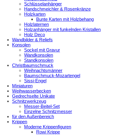
Schlüsselanhänger
Handschmeichler & Rosenkränze
Holzkarten
Bunte Karten mit Holzbehang
Holzlaternen
Holzanhänger mit funkelnden Kristallen
Holz Deco
Wandbilder & Reliefs
Konsolen
Sockel mit Gravur
Wandkonsolen
Standkonsolen
Christbaumschmuck
Weihnachtsmänner
Baumschmuck-Mozartengel
Sissi-Engel
Miniaturen
Weihwasserbecken
Gedrechselte Unikate
Schnitzwerkzeug
Messer-Beitel-Set
Einzelne Schnitzmesser
für den Außenbereich
Krippen
Moderne Krippenfiguren
Rowi Krippe