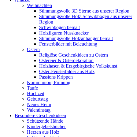
Weihnachten
Stimmungsvolle 3D Sterne aus unserer Region
Stimmungsvolle Holz-Schwibbögen aus unserer
Region
Schwibbögen bemalt
Holzfiguren Nussknacker
Stimmungsvolle Holzanhänger bemalt
Fensterbilder mit Beleuchtung
Ostern
Religiöse Geschenkideen zu Ostern
Ostereier & Osterdekoration
Holzhasen & Erzgebirgische Volkskunst
Oster-Fensterbilder aus Holz
Passions Krippen
Kommunion, Firmung
Taufe
Hochzeit
Geburtstag
Neues Heim
Valentinstag
Besondere Geschenkideen
Schützende Hände
Kindergebetsbücher
Herzen aus Holz