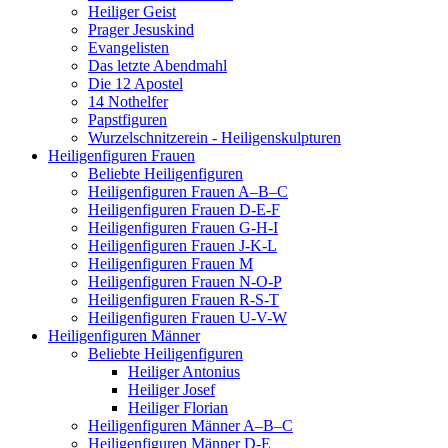
Heiliger Geist
Prager Jesuskind
Evangelisten
Das letzte Abendmahl
Die 12 Apostel
14 Nothelfer
Papstfiguren
Wurzelschnitzerein - Heiligenskulpturen
Heiligenfiguren Frauen
Beliebte Heiligenfiguren
Heiligenfiguren Frauen A–B–C
Heiligenfiguren Frauen D-E-F
Heiligenfiguren Frauen G-H-I
Heiligenfiguren Frauen J-K-L
Heiligenfiguren Frauen M
Heiligenfiguren Frauen N-O-P
Heiligenfiguren Frauen R-S-T
Heiligenfiguren Frauen U-V-W
Heiligenfiguren Männer
Beliebte Heiligenfiguren
Heiliger Antonius
Heiliger Josef
Heiliger Florian
Heiligenfiguren Männer A–B–C
Heiligenfiguren Männer D-E