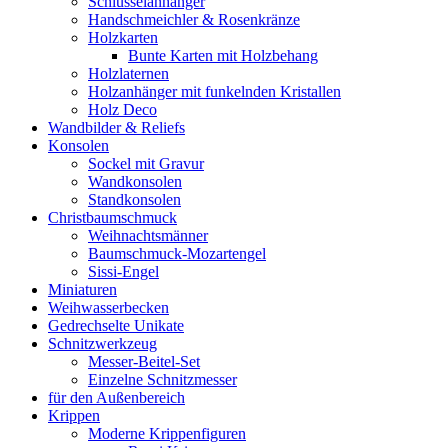
Schlüsselanhänger
Handschmeichler & Rosenkränze
Holzkarten
Bunte Karten mit Holzbehang
Holzlaternen
Holzanhänger mit funkelnden Kristallen
Holz Deco
Wandbilder & Reliefs
Konsolen
Sockel mit Gravur
Wandkonsolen
Standkonsolen
Christbaumschmuck
Weihnachtsmänner
Baumschmuck-Mozartengel
Sissi-Engel
Miniaturen
Weihwasserbecken
Gedrechselte Unikate
Schnitzwerkzeug
Messer-Beitel-Set
Einzelne Schnitzmesser
für den Außenbereich
Krippen
Moderne Krippenfiguren