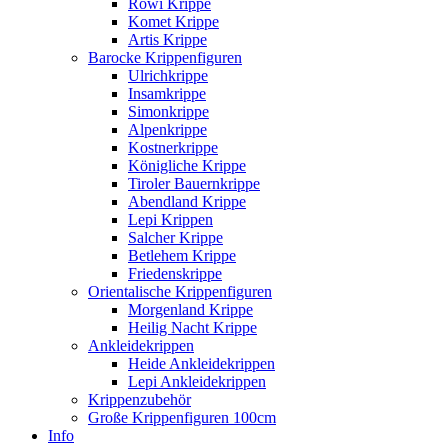
Rowi Krippe
Komet Krippe
Artis Krippe
Barocke Krippenfiguren
Ulrichkrippe
Insamkrippe
Simonkrippe
Alpenkrippe
Kostnerkrippe
Königliche Krippe
Tiroler Bauernkrippe
Abendland Krippe
Lepi Krippen
Salcher Krippe
Betlehem Krippe
Friedenskrippe
Orientalische Krippenfiguren
Morgenland Krippe
Heilig Nacht Krippe
Ankleidekrippen
Heide Ankleidekrippen
Lepi Ankleidekrippen
Krippenzubehör
Große Krippenfiguren 100cm
Info