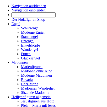
Navigation ausblenden
Navigation einblenden
Der Holzfiguren Shop
Engel
Schutzengel
Moderne Engel
Standengel
Erzengel
Engelsköpfe
Wandengel
Putten
Glücksengel
Madonnen
Marienfiguren
Madonna ohne Kind
Moderne Madonnen
Bavaria
Herz Maria
Madonnen Wandrelief
Sitzende Madonna
Heiligenfiguren allgemein
Jesusfiguren aus Holz
Pieta – Maria mit Jesus