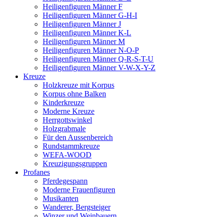
Heiligenfiguren Männer F
Heiligenfiguren Männer G-H-I
Heiligenfiguren Männer J
Heiligenfiguren Männer K-L
Heiligenfiguren Männer M
Heiligenfiguren Männer N-O-P
Heiligenfiguren Männer Q-R-S-T-U
Heiligenfiguren Männer V-W-X-Y-Z
Kreuze
Holzkreuze mit Korpus
Korpus ohne Balken
Kinderkreuze
Moderne Kreuze
Herrgottswinkel
Holzgrabmale
Für den Aussenbereich
Rundstammkreuze
WEFA-WOOD
Kreuzigungsgruppen
Profanes
Pferdegespann
Moderne Frauenfiguren
Musikanten
Wanderer, Bergsteiger
Winzer und Weinbauern