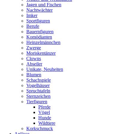
Jagen und Fischen
Nachtwächter
Imker
Sportfiguren
Berufe
Bauernfiguren
Komödianten
Heinzelmännchen
Zwerge
Moriskentänzer
Clowns
Abseiler
Unikate, Neuheiten
Blumen
Schachspiele
Vogelhäuser
Spruchtafeln
Sternzeichen
Tierfiguren
Pferde
Vögel
Hunde
Wildtiere
Korkschmuck
Anlässe