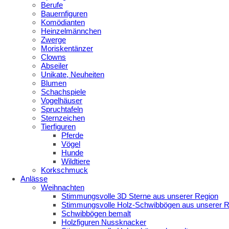
Berufe
Bauernfiguren
Komödianten
Heinzelmännchen
Zwerge
Moriskentänzer
Clowns
Abseiler
Unikate, Neuheiten
Blumen
Schachspiele
Vogelhäuser
Spruchtafeln
Sternzeichen
Tierfiguren
Pferde
Vögel
Hunde
Wildtiere
Korkschmuck
Anlässe
Weihnachten
Stimmungsvolle 3D Sterne aus unserer Region
Stimmungsvolle Holz-Schwibbögen aus unserer R
Schwibbögen bemalt
Holzfiguren Nussknacker