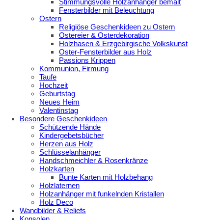
Stimmungsvolle Holzanhänger bemalt
Fensterbilder mit Beleuchtung
Ostern
Religiöse Geschenkideen zu Ostern
Ostereier & Osterdekoration
Holzhasen & Erzgebirgische Volkskunst
Oster-Fensterbilder aus Holz
Passions Krippen
Kommunion, Firmung
Taufe
Hochzeit
Geburtstag
Neues Heim
Valentinstag
Besondere Geschenkideen
Schützende Hände
Kindergebetsbücher
Herzen aus Holz
Schlüsselanhänger
Handschmeichler & Rosenkränze
Holzkarten
Bunte Karten mit Holzbehang
Holzlaternen
Holzanhänger mit funkelnden Kristallen
Holz Deco
Wandbilder & Reliefs
Konsolen