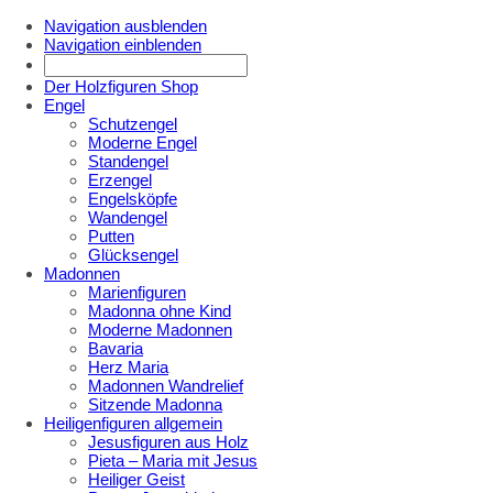
Navigation ausblenden
Navigation einblenden
Der Holzfiguren Shop
Engel
Schutzengel
Moderne Engel
Standengel
Erzengel
Engelsköpfe
Wandengel
Putten
Glücksengel
Madonnen
Marienfiguren
Madonna ohne Kind
Moderne Madonnen
Bavaria
Herz Maria
Madonnen Wandrelief
Sitzende Madonna
Heiligenfiguren allgemein
Jesusfiguren aus Holz
Pieta – Maria mit Jesus
Heiliger Geist