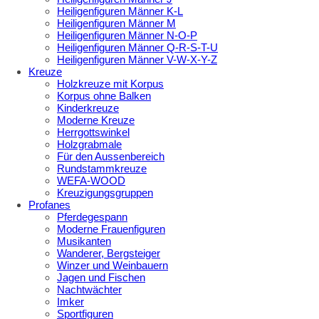
Heiligenfiguren Männer K-L
Heiligenfiguren Männer M
Heiligenfiguren Männer N-O-P
Heiligenfiguren Männer Q-R-S-T-U
Heiligenfiguren Männer V-W-X-Y-Z
Kreuze
Holzkreuze mit Korpus
Korpus ohne Balken
Kinderkreuze
Moderne Kreuze
Herrgottswinkel
Holzgrabmale
Für den Aussenbereich
Rundstammkreuze
WEFA-WOOD
Kreuzigungsgruppen
Profanes
Pferdegespann
Moderne Frauenfiguren
Musikanten
Wanderer, Bergsteiger
Winzer und Weinbauern
Jagen und Fischen
Nachtwächter
Imker
Sportfiguren