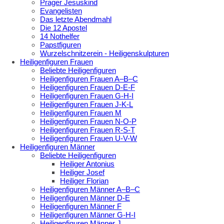
Prager Jesuskind
Evangelisten
Das letzte Abendmahl
Die 12 Apostel
14 Nothelfer
Papstfiguren
Wurzelschnitzerein - Heiligenskulpturen
Heiligenfiguren Frauen
Beliebte Heiligenfiguren
Heiligenfiguren Frauen A–B–C
Heiligenfiguren Frauen D-E-F
Heiligenfiguren Frauen G-H-I
Heiligenfiguren Frauen J-K-L
Heiligenfiguren Frauen M
Heiligenfiguren Frauen N-O-P
Heiligenfiguren Frauen R-S-T
Heiligenfiguren Frauen U-V-W
Heiligenfiguren Männer
Beliebte Heiligenfiguren
Heiliger Antonius
Heiliger Josef
Heiliger Florian
Heiligenfiguren Männer A–B–C
Heiligenfiguren Männer D-E
Heiligenfiguren Männer F
Heiligenfiguren Männer G-H-I
Heiligenfiguren Männer J