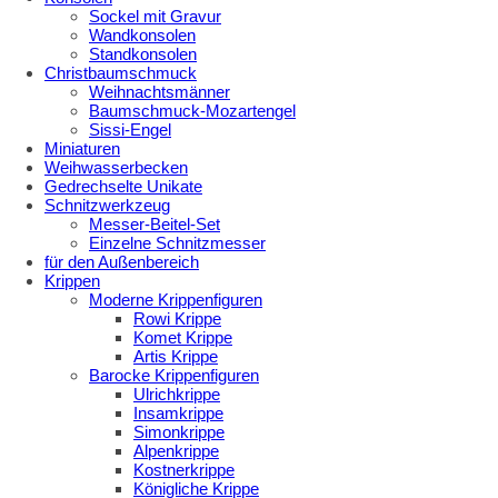
Sockel mit Gravur
Wandkonsolen
Standkonsolen
Christbaumschmuck
Weihnachtsmänner
Baumschmuck-Mozartengel
Sissi-Engel
Miniaturen
Weihwasserbecken
Gedrechselte Unikate
Schnitzwerkzeug
Messer-Beitel-Set
Einzelne Schnitzmesser
für den Außenbereich
Krippen
Moderne Krippenfiguren
Rowi Krippe
Komet Krippe
Artis Krippe
Barocke Krippenfiguren
Ulrichkrippe
Insamkrippe
Simonkrippe
Alpenkrippe
Kostnerkrippe
Königliche Krippe