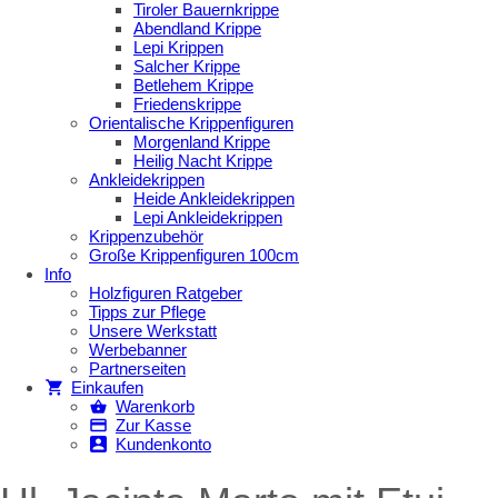
Tiroler Bauernkrippe
Abendland Krippe
Lepi Krippen
Salcher Krippe
Betlehem Krippe
Friedenskrippe
Orientalische Krippenfiguren
Morgenland Krippe
Heilig Nacht Krippe
Ankleidekrippen
Heide Ankleidekrippen
Lepi Ankleidekrippen
Krippenzubehör
Große Krippenfiguren 100cm
Info
Holzfiguren Ratgeber
Tipps zur Pflege
Unsere Werkstatt
Werbebanner
Partnerseiten
Einkaufen
Warenkorb
Zur Kasse
Kundenkonto