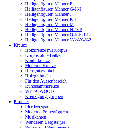
Heiligenfiguren Männer F
Heiligenfiguren Männer G-H-I
Heiligenfiguren Männer J
Heiligenfiguren Männer K-L
Heiligenfiguren Männer M
Heiligenfiguren Männer N-O-P
Heiligenfiguren Männer Q-R-S-T-U
Heiligenfiguren Männer V-W-X-Y-Z
Kreuze
Holzkreuze mit Korpus
Korpus ohne Balken
Kinderkreuze
Moderne Kreuze
Herrgottswinkel
Holzgrabmale
Für den Aussenbereich
Rundstammkreuze
WEFA-WOOD
Kreuzigungsgruppen
Profanes
Pferdegespann
Moderne Frauenfiguren
Musikanten
Wanderer, Bergsteiger
Winzer und Weinbauern