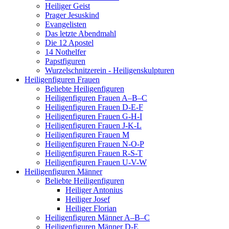
Heiliger Geist
Prager Jesuskind
Evangelisten
Das letzte Abendmahl
Die 12 Apostel
14 Nothelfer
Papstfiguren
Wurzelschnitzerein - Heiligenskulpturen
Heiligenfiguren Frauen
Beliebte Heiligenfiguren
Heiligenfiguren Frauen A–B–C
Heiligenfiguren Frauen D-E-F
Heiligenfiguren Frauen G-H-I
Heiligenfiguren Frauen J-K-L
Heiligenfiguren Frauen M
Heiligenfiguren Frauen N-O-P
Heiligenfiguren Frauen R-S-T
Heiligenfiguren Frauen U-V-W
Heiligenfiguren Männer
Beliebte Heiligenfiguren
Heiliger Antonius
Heiliger Josef
Heiliger Florian
Heiligenfiguren Männer A–B–C
Heiligenfiguren Männer D-E