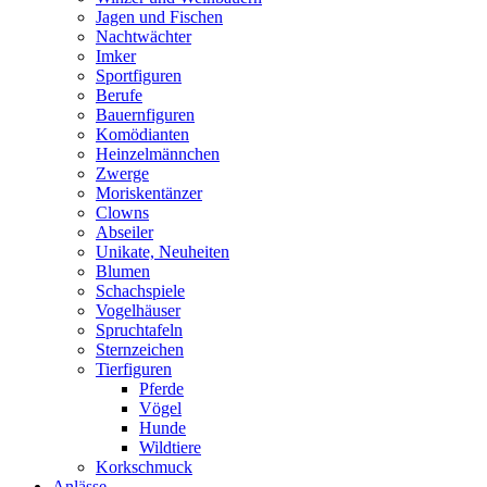
Jagen und Fischen
Nachtwächter
Imker
Sportfiguren
Berufe
Bauernfiguren
Komödianten
Heinzelmännchen
Zwerge
Moriskentänzer
Clowns
Abseiler
Unikate, Neuheiten
Blumen
Schachspiele
Vogelhäuser
Spruchtafeln
Sternzeichen
Tierfiguren
Pferde
Vögel
Hunde
Wildtiere
Korkschmuck
Anlässe