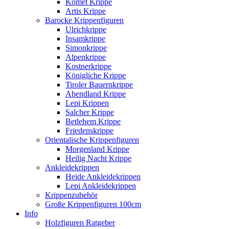
Komet Krippe
Artis Krippe
Barocke Krippenfiguren
Ulrichkrippe
Insamkrippe
Simonkrippe
Alpenkrippe
Kostnerkrippe
Königliche Krippe
Tiroler Bauernkrippe
Abendland Krippe
Lepi Krippen
Salcher Krippe
Betlehem Krippe
Friedenskrippe
Orientalische Krippenfiguren
Morgenland Krippe
Heilig Nacht Krippe
Ankleidekrippen
Heide Ankleidekrippen
Lepi Ankleidekrippen
Krippenzubehör
Große Krippenfiguren 100cm
Info
Holzfiguren Ratgeber