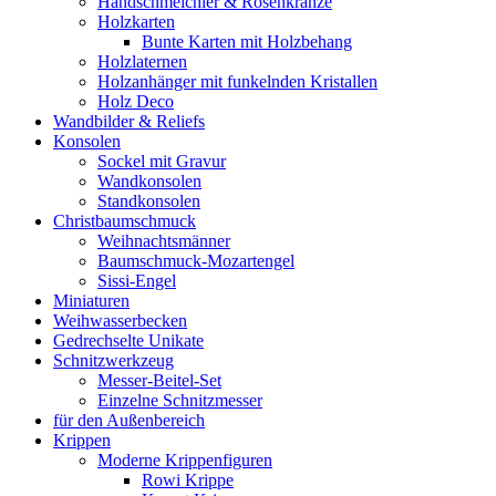
Handschmeichler & Rosenkränze
Holzkarten
Bunte Karten mit Holzbehang
Holzlaternen
Holzanhänger mit funkelnden Kristallen
Holz Deco
Wandbilder & Reliefs
Konsolen
Sockel mit Gravur
Wandkonsolen
Standkonsolen
Christbaumschmuck
Weihnachtsmänner
Baumschmuck-Mozartengel
Sissi-Engel
Miniaturen
Weihwasserbecken
Gedrechselte Unikate
Schnitzwerkzeug
Messer-Beitel-Set
Einzelne Schnitzmesser
für den Außenbereich
Krippen
Moderne Krippenfiguren
Rowi Krippe