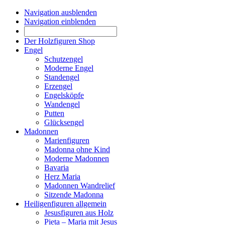
Navigation ausblenden
Navigation einblenden
Der Holzfiguren Shop
Engel
Schutzengel
Moderne Engel
Standengel
Erzengel
Engelsköpfe
Wandengel
Putten
Glücksengel
Madonnen
Marienfiguren
Madonna ohne Kind
Moderne Madonnen
Bavaria
Herz Maria
Madonnen Wandrelief
Sitzende Madonna
Heiligenfiguren allgemein
Jesusfiguren aus Holz
Pieta – Maria mit Jesus