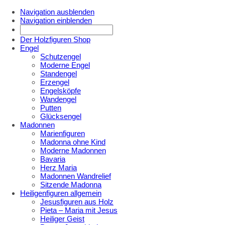
Navigation ausblenden
Navigation einblenden
Der Holzfiguren Shop
Engel
Schutzengel
Moderne Engel
Standengel
Erzengel
Engelsköpfe
Wandengel
Putten
Glücksengel
Madonnen
Marienfiguren
Madonna ohne Kind
Moderne Madonnen
Bavaria
Herz Maria
Madonnen Wandrelief
Sitzende Madonna
Heiligenfiguren allgemein
Jesusfiguren aus Holz
Pieta – Maria mit Jesus
Heiliger Geist