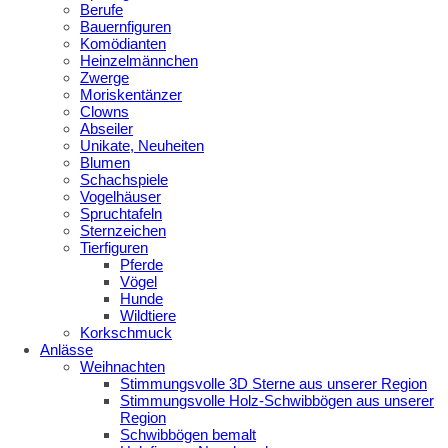
Berufe
Bauernfiguren
Komödianten
Heinzelmännchen
Zwerge
Moriskentänzer
Clowns
Abseiler
Unikate, Neuheiten
Blumen
Schachspiele
Vogelhäuser
Spruchtafeln
Sternzeichen
Tierfiguren
Pferde
Vögel
Hunde
Wildtiere
Korkschmuck
Anlässe
Weihnachten
Stimmungsvolle 3D Sterne aus unserer Region
Stimmungsvolle Holz-Schwibbögen aus unserer
Region
Schwibbögen bemalt