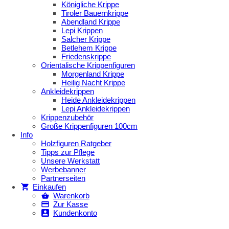
Königliche Krippe
Tiroler Bauernkrippe
Abendland Krippe
Lepi Krippen
Salcher Krippe
Betlehem Krippe
Friedenskrippe
Orientalische Krippenfiguren
Morgenland Krippe
Heilig Nacht Krippe
Ankleidekrippen
Heide Ankleidekrippen
Lepi Ankleidekrippen
Krippenzubehör
Große Krippenfiguren 100cm
Info
Holzfiguren Ratgeber
Tipps zur Pflege
Unsere Werkstatt
Werbebanner
Partnerseiten
Einkaufen
Warenkorb
Zur Kasse
Kundenkonto