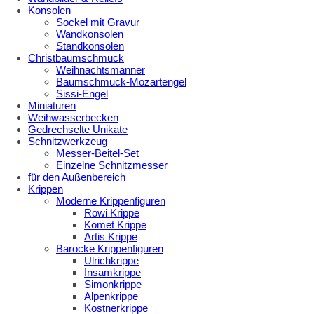
Konsolen
Sockel mit Gravur
Wandkonsolen
Standkonsolen
Christbaumschmuck
Weihnachtsmänner
Baumschmuck-Mozartengel
Sissi-Engel
Miniaturen
Weihwasserbecken
Gedrechselte Unikate
Schnitzwerkzeug
Messer-Beitel-Set
Einzelne Schnitzmesser
für den Außenbereich
Krippen
Moderne Krippenfiguren
Rowi Krippe
Komet Krippe
Artis Krippe
Barocke Krippenfiguren
Ulrichkrippe
Insamkrippe
Simonkrippe
Alpenkrippe
Kostnerkrippe