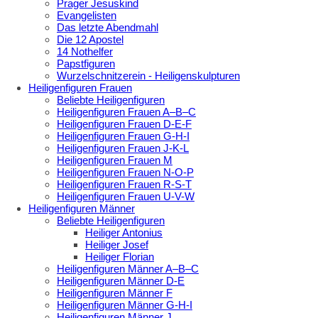
Prager Jesuskind
Evangelisten
Das letzte Abendmahl
Die 12 Apostel
14 Nothelfer
Papstfiguren
Wurzelschnitzerein - Heiligenskulpturen
Heiligenfiguren Frauen
Beliebte Heiligenfiguren
Heiligenfiguren Frauen A–B–C
Heiligenfiguren Frauen D-E-F
Heiligenfiguren Frauen G-H-I
Heiligenfiguren Frauen J-K-L
Heiligenfiguren Frauen M
Heiligenfiguren Frauen N-O-P
Heiligenfiguren Frauen R-S-T
Heiligenfiguren Frauen U-V-W
Heiligenfiguren Männer
Beliebte Heiligenfiguren
Heiliger Antonius
Heiliger Josef
Heiliger Florian
Heiligenfiguren Männer A–B–C
Heiligenfiguren Männer D-E
Heiligenfiguren Männer F
Heiligenfiguren Männer G-H-I
Heiligenfiguren Männer J