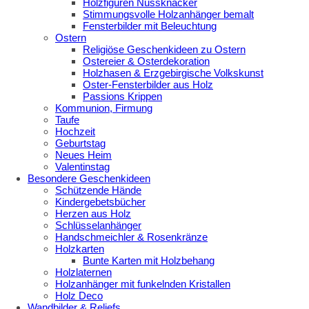
Holzfiguren Nussknacker
Stimmungsvolle Holzanhänger bemalt
Fensterbilder mit Beleuchtung
Ostern
Religiöse Geschenkideen zu Ostern
Ostereier & Osterdekoration
Holzhasen & Erzgebirgische Volkskunst
Oster-Fensterbilder aus Holz
Passions Krippen
Kommunion, Firmung
Taufe
Hochzeit
Geburtstag
Neues Heim
Valentinstag
Besondere Geschenkideen
Schützende Hände
Kindergebetsbücher
Herzen aus Holz
Schlüsselanhänger
Handschmeichler & Rosenkränze
Holzkarten
Bunte Karten mit Holzbehang
Holzlaternen
Holzanhänger mit funkelnden Kristallen
Holz Deco
Wandbilder & Reliefs