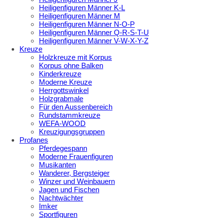
Heiligenfiguren Männer K-L
Heiligenfiguren Männer M
Heiligenfiguren Männer N-O-P
Heiligenfiguren Männer Q-R-S-T-U
Heiligenfiguren Männer V-W-X-Y-Z
Kreuze
Holzkreuze mit Korpus
Korpus ohne Balken
Kinderkreuze
Moderne Kreuze
Herrgottswinkel
Holzgrabmale
Für den Aussenbereich
Rundstammkreuze
WEFA-WOOD
Kreuzigungsgruppen
Profanes
Pferdegespann
Moderne Frauenfiguren
Musikanten
Wanderer, Bergsteiger
Winzer und Weinbauern
Jagen und Fischen
Nachtwächter
Imker
Sportfiguren