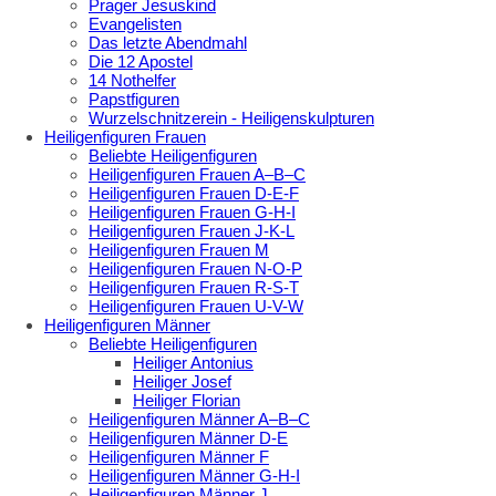
Prager Jesuskind
Evangelisten
Das letzte Abendmahl
Die 12 Apostel
14 Nothelfer
Papstfiguren
Wurzelschnitzerein - Heiligenskulpturen
Heiligenfiguren Frauen
Beliebte Heiligenfiguren
Heiligenfiguren Frauen A–B–C
Heiligenfiguren Frauen D-E-F
Heiligenfiguren Frauen G-H-I
Heiligenfiguren Frauen J-K-L
Heiligenfiguren Frauen M
Heiligenfiguren Frauen N-O-P
Heiligenfiguren Frauen R-S-T
Heiligenfiguren Frauen U-V-W
Heiligenfiguren Männer
Beliebte Heiligenfiguren
Heiliger Antonius
Heiliger Josef
Heiliger Florian
Heiligenfiguren Männer A–B–C
Heiligenfiguren Männer D-E
Heiligenfiguren Männer F
Heiligenfiguren Männer G-H-I
Heiligenfiguren Männer J