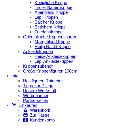
Königliche Krippe
Tiroler Bauernkrippe
Abendland Krippe
Lepi Krippen
Salcher Krippe
Betlehem Krippe
Friedenskrippe
Orientalische Krippenfiguren
Morgenland Krippe
Heilig Nacht Krippe
Ankleidekrippen
Heide Ankleidekrippen
Lepi Ankleidekrippen
Krippenzubehör
Große Krippenfiguren 100cm
Info
Holzfiguren Ratgeber
Tipps zur Pflege
Unsere Werkstatt
Werbebanner
Partnerseiten
Einkaufen
Warenkorb
Zur Kasse
Kundenkonto