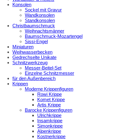
Konsolen
Sockel mit Gravur
Wandkonsolen
Standkonsolen
Christbaumschmuck
Weihnachtsmänner
Baumschmuck-Mozartengel
Sissi-Engel
Miniaturen
Weihwasserbecken
Gedrechselte Unikate
Schnitzwerkzeug
Messer-Beitel-Set
Einzelne Schnitzmesser
für den Außenbereich
Krippen
Moderne Krippenfiguren
Rowi Krippe
Komet Krippe
Artis Krippe
Barocke Krippenfiguren
Ulrichkrippe
Insamkrippe
Simonkrippe
Alpenkrippe
Kostnerkrippe