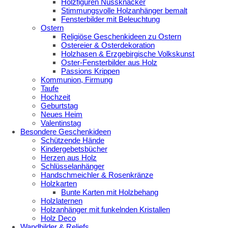
Holzfiguren Nussknacker
Stimmungsvolle Holzanhänger bemalt
Fensterbilder mit Beleuchtung
Ostern
Religiöse Geschenkideen zu Ostern
Ostereier & Osterdekoration
Holzhasen & Erzgebirgische Volkskunst
Oster-Fensterbilder aus Holz
Passions Krippen
Kommunion, Firmung
Taufe
Hochzeit
Geburtstag
Neues Heim
Valentinstag
Besondere Geschenkideen
Schützende Hände
Kindergebetsbücher
Herzen aus Holz
Schlüsselanhänger
Handschmeichler & Rosenkränze
Holzkarten
Bunte Karten mit Holzbehang
Holzlaternen
Holzanhänger mit funkelnden Kristallen
Holz Deco
Wandbilder & Reliefs