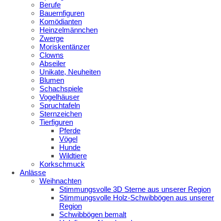
Berufe
Bauernfiguren
Komödianten
Heinzelmännchen
Zwerge
Moriskentänzer
Clowns
Abseiler
Unikate, Neuheiten
Blumen
Schachspiele
Vogelhäuser
Spruchtafeln
Sternzeichen
Tierfiguren
Pferde
Vögel
Hunde
Wildtiere
Korkschmuck
Anlässe
Weihnachten
Stimmungsvolle 3D Sterne aus unserer Region
Stimmungsvolle Holz-Schwibbögen aus unserer
Region
Schwibbögen bemalt