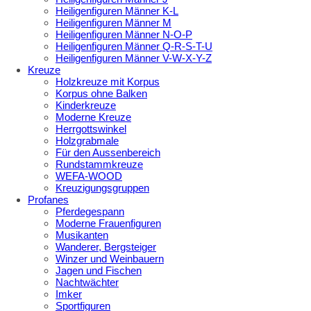
Heiligenfiguren Männer K-L
Heiligenfiguren Männer M
Heiligenfiguren Männer N-O-P
Heiligenfiguren Männer Q-R-S-T-U
Heiligenfiguren Männer V-W-X-Y-Z
Kreuze
Holzkreuze mit Korpus
Korpus ohne Balken
Kinderkreuze
Moderne Kreuze
Herrgottswinkel
Holzgrabmale
Für den Aussenbereich
Rundstammkreuze
WEFA-WOOD
Kreuzigungsgruppen
Profanes
Pferdegespann
Moderne Frauenfiguren
Musikanten
Wanderer, Bergsteiger
Winzer und Weinbauern
Jagen und Fischen
Nachtwächter
Imker
Sportfiguren