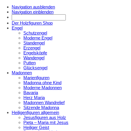
Navigation ausblenden
Navigation einblenden
Der Holzfiguren Shop
Engel
Schutzengel
Moderne Engel
Standengel
Erzengel
Engelsköpfe
Wandengel
Putten
Glücksengel
Madonnen
Marienfiguren
Madonna ohne Kind
Moderne Madonnen
Bavaria
Herz Maria
Madonnen Wandrelief
Sitzende Madonna
Heiligenfiguren allgemein
Jesusfiguren aus Holz
Pieta – Maria mit Jesus
Heiliger Geist