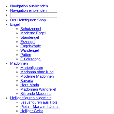
Navigation ausblenden
Navigation einblenden
Der Holzfiguren Shop
Engel
Schutzengel
Moderne Engel
Standengel
Erzengel
Engelsköpfe
Wandengel
Putten
Glücksengel
Madonnen
Marienfiguren
Madonna ohne Kind
Moderne Madonnen
Bavaria
Herz Maria
Madonnen Wandrelief
Sitzende Madonna
Heiligenfiguren allgemein
Jesusfiguren aus Holz
Pieta – Maria mit Jesus
Heiliger Geist