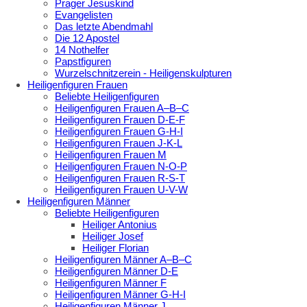
Prager Jesuskind
Evangelisten
Das letzte Abendmahl
Die 12 Apostel
14 Nothelfer
Papstfiguren
Wurzelschnitzerein - Heiligenskulpturen
Heiligenfiguren Frauen
Beliebte Heiligenfiguren
Heiligenfiguren Frauen A–B–C
Heiligenfiguren Frauen D-E-F
Heiligenfiguren Frauen G-H-I
Heiligenfiguren Frauen J-K-L
Heiligenfiguren Frauen M
Heiligenfiguren Frauen N-O-P
Heiligenfiguren Frauen R-S-T
Heiligenfiguren Frauen U-V-W
Heiligenfiguren Männer
Beliebte Heiligenfiguren
Heiliger Antonius
Heiliger Josef
Heiliger Florian
Heiligenfiguren Männer A–B–C
Heiligenfiguren Männer D-E
Heiligenfiguren Männer F
Heiligenfiguren Männer G-H-I
Heiligenfiguren Männer J