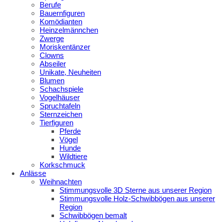
Berufe
Bauernfiguren
Komödianten
Heinzelmännchen
Zwerge
Moriskentänzer
Clowns
Abseiler
Unikate, Neuheiten
Blumen
Schachspiele
Vogelhäuser
Spruchtafeln
Sternzeichen
Tierfiguren
Pferde
Vögel
Hunde
Wildtiere
Korkschmuck
Anlässe
Weihnachten
Stimmungsvolle 3D Sterne aus unserer Region
Stimmungsvolle Holz-Schwibbögen aus unserer
Region
Schwibbögen bemalt