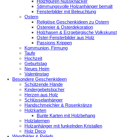
Holzfiguren Nussknacker
Stimmungsvolle Holzanhänger bemalt
Fensterbilder mit Beleuchtung
Ostern
Religiöse Geschenkideen zu Ostern
Ostereier & Osterdekoration
Holzhasen & Erzgebirgische Volkskunst
Oster-Fensterbilder aus Holz
Passions Krippen
Kommunion, Firmung
Taufe
Hochzeit
Geburtstag
Neues Heim
Valentinstag
Besondere Geschenkideen
Schützende Hände
Kindergebetsbücher
Herzen aus Holz
Schlüsselanhänger
Handschmeichler & Rosenkränze
Holzkarten
Bunte Karten mit Holzbehang
Holzlaternen
Holzanhänger mit funkelnden Kristallen
Holz Deco
Wandbilder & Reliefs