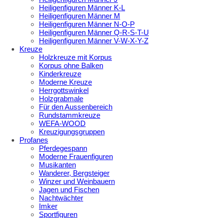
Heiligenfiguren Männer K-L
Heiligenfiguren Männer M
Heiligenfiguren Männer N-O-P
Heiligenfiguren Männer Q-R-S-T-U
Heiligenfiguren Männer V-W-X-Y-Z
Kreuze
Holzkreuze mit Korpus
Korpus ohne Balken
Kinderkreuze
Moderne Kreuze
Herrgottswinkel
Holzgrabmale
Für den Aussenbereich
Rundstammkreuze
WEFA-WOOD
Kreuzigungsgruppen
Profanes
Pferdegespann
Moderne Frauenfiguren
Musikanten
Wanderer, Bergsteiger
Winzer und Weinbauern
Jagen und Fischen
Nachtwächter
Imker
Sportfiguren