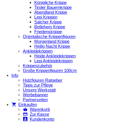
Königliche Krippe
Tiroler Bauernkrippe
Abendland Krippe
Lepi Krippen
Salcher Krippe
Betlehem Krippe
Friedenskrippe
Orientalische Krippenfiguren
Morgenland Krippe
Heilig Nacht Krippe
Ankleidekrippen
Heide Ankleidekrippen
Lepi Ankleidekrippen
Krippenzubehör
Große Krippenfiguren 100cm
Info
Holzfiguren Ratgeber
Tipps zur Pflege
Unsere Werkstatt
Werbebanner
Partnerseiten
Einkaufen
Warenkorb
Zur Kasse
Kundenkonto