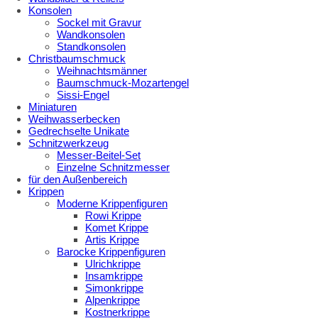
Konsolen
Sockel mit Gravur
Wandkonsolen
Standkonsolen
Christbaumschmuck
Weihnachtsmänner
Baumschmuck-Mozartengel
Sissi-Engel
Miniaturen
Weihwasserbecken
Gedrechselte Unikate
Schnitzwerkzeug
Messer-Beitel-Set
Einzelne Schnitzmesser
für den Außenbereich
Krippen
Moderne Krippenfiguren
Rowi Krippe
Komet Krippe
Artis Krippe
Barocke Krippenfiguren
Ulrichkrippe
Insamkrippe
Simonkrippe
Alpenkrippe
Kostnerkrippe