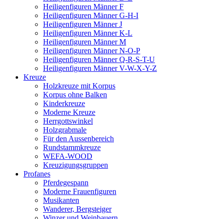
Heiligenfiguren Männer F
Heiligenfiguren Männer G-H-I
Heiligenfiguren Männer J
Heiligenfiguren Männer K-L
Heiligenfiguren Männer M
Heiligenfiguren Männer N-O-P
Heiligenfiguren Männer Q-R-S-T-U
Heiligenfiguren Männer V-W-X-Y-Z
Kreuze
Holzkreuze mit Korpus
Korpus ohne Balken
Kinderkreuze
Moderne Kreuze
Herrgottswinkel
Holzgrabmale
Für den Aussenbereich
Rundstammkreuze
WEFA-WOOD
Kreuzigungsgruppen
Profanes
Pferdegespann
Moderne Frauenfiguren
Musikanten
Wanderer, Bergsteiger
Winzer und Weinbauern