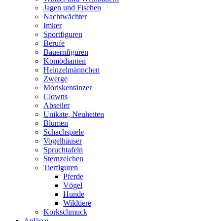
Jagen und Fischen
Nachtwächter
Imker
Sportfiguren
Berufe
Bauernfiguren
Komödianten
Heinzelmännchen
Zwerge
Moriskentänzer
Clowns
Abseiler
Unikate, Neuheiten
Blumen
Schachspiele
Vogelhäuser
Spruchtafeln
Sternzeichen
Tierfiguren
Pferde
Vögel
Hunde
Wildtiere
Korkschmuck
Anlässe