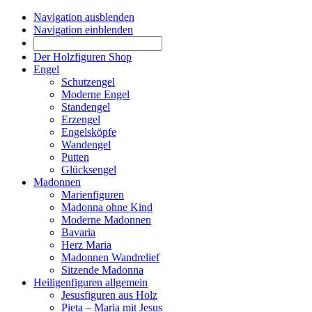
Navigation ausblenden
Navigation einblenden
Der Holzfiguren Shop
Engel
Schutzengel
Moderne Engel
Standengel
Erzengel
Engelsköpfe
Wandengel
Putten
Glücksengel
Madonnen
Marienfiguren
Madonna ohne Kind
Moderne Madonnen
Bavaria
Herz Maria
Madonnen Wandrelief
Sitzende Madonna
Heiligenfiguren allgemein
Jesusfiguren aus Holz
Pieta – Maria mit Jesus