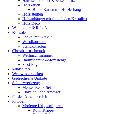
Handschmeichler & Rosenkränze
Holzkarten
Bunte Karten mit Holzbehang
Holzlaternen
Holzanhänger mit funkelnden Kristallen
Holz Deco
Wandbilder & Reliefs
Konsolen
Sockel mit Gravur
Wandkonsolen
Standkonsolen
Christbaumschmuck
Weihnachtsmänner
Baumschmuck-Mozartengel
Sissi-Engel
Miniaturen
Weihwasserbecken
Gedrechselte Unikate
Schnitzwerkzeug
Messer-Beitel-Set
Einzelne Schnitzmesser
für den Außenbereich
Krippen
Moderne Krippenfiguren
Rowi Krippe