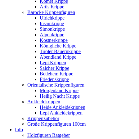
Komet Krippe
Artis Krippe
Barocke Krippenfiguren
Ulrichkrippe
Insamkrippe
Simonkrippe
Alpenkrippe
Kostnerkrippe
Königliche Krippe
Tiroler Bauernkrippe
Abendland Krippe
Lepi Krippen
Salcher Krippe
Betlehem Krippe
Friedenskrippe
Orientalische Krippenfiguren
Morgenland Krippe
Heilig Nacht Krippe
Ankleidekrippen
Heide Ankleidekrippen
Lepi Ankleidekrippen
Krippenzubehör
Große Krippenfiguren 100cm
Info
Holzfiguren Ratgeber