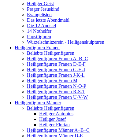
Heiliger Geist
Prager Jesuskind
Evangelisten
Das letzte Abendmahl
Die 12 Apostel
14 Nothelfer
Papstfiguren
Wurzelschnitzerein - Heiligenskulpturen
Heiligenfiguren Frauen
Beliebte Heiligenfiguren
Heiligenfiguren Frauen A–B–C
Heiligenfiguren Frauen D-E-F
Heiligenfiguren Frauen G-H-I
Heiligenfiguren Frauen J-K-L
Heiligenfiguren Frauen M
Heiligenfiguren Frauen N-O-P
Heiligenfiguren Frauen R-S-T
Heiligenfiguren Frauen U-V-W
Heiligenfiguren Männer
Beliebte Heiligenfiguren
Heiliger Antonius
Heiliger Josef
Heiliger Florian
Heiligenfiguren Männer A–B–C
Heiligenfiguren Männer D-E