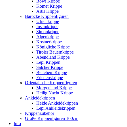
Rowi Krippe
Komet Krippe
Artis Krippe
Barocke Krippenfiguren
Ulrichkrippe
Insamkrippe
Simonkrippe
Alpenkrippe
Kostnerkrippe
Königliche Krippe
Tiroler Bauernkrippe
Abendland Krippe
Lepi Krippen
Salcher Krippe
Betlehem Krippe
Friedenskrippe
Orientalische Krippenfiguren
Morgenland Krippe
Heilig Nacht Krippe
Ankleidekrippen
Heide Ankleidekrippen
Lepi Ankleidekrippen
Krippenzubehör
Große Krippenfiguren 100cm
Info