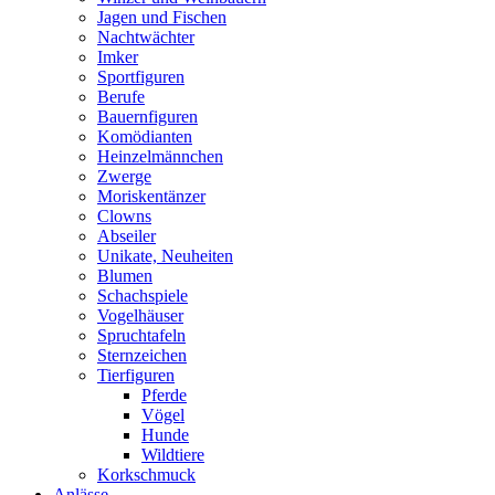
Jagen und Fischen
Nachtwächter
Imker
Sportfiguren
Berufe
Bauernfiguren
Komödianten
Heinzelmännchen
Zwerge
Moriskentänzer
Clowns
Abseiler
Unikate, Neuheiten
Blumen
Schachspiele
Vogelhäuser
Spruchtafeln
Sternzeichen
Tierfiguren
Pferde
Vögel
Hunde
Wildtiere
Korkschmuck
Anlässe