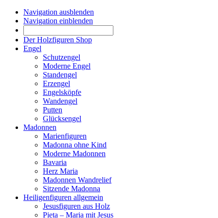
Navigation ausblenden
Navigation einblenden
Der Holzfiguren Shop
Engel
Schutzengel
Moderne Engel
Standengel
Erzengel
Engelsköpfe
Wandengel
Putten
Glücksengel
Madonnen
Marienfiguren
Madonna ohne Kind
Moderne Madonnen
Bavaria
Herz Maria
Madonnen Wandrelief
Sitzende Madonna
Heiligenfiguren allgemein
Jesusfiguren aus Holz
Pieta – Maria mit Jesus