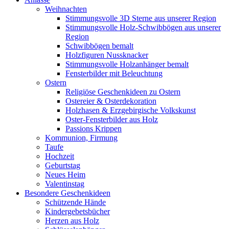
Weihnachten
Stimmungsvolle 3D Sterne aus unserer Region
Stimmungsvolle Holz-Schwibbögen aus unserer
Region
Schwibbögen bemalt
Holzfiguren Nussknacker
Stimmungsvolle Holzanhänger bemalt
Fensterbilder mit Beleuchtung
Ostern
Religiöse Geschenkideen zu Ostern
Ostereier & Osterdekoration
Holzhasen & Erzgebirgische Volkskunst
Oster-Fensterbilder aus Holz
Passions Krippen
Kommunion, Firmung
Taufe
Hochzeit
Geburtstag
Neues Heim
Valentinstag
Besondere Geschenkideen
Schützende Hände
Kindergebetsbücher
Herzen aus Holz