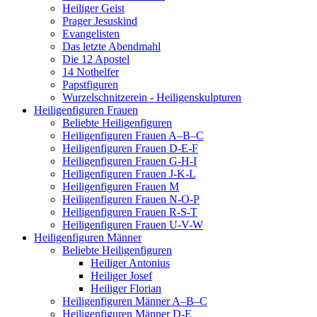
Heiliger Geist
Prager Jesuskind
Evangelisten
Das letzte Abendmahl
Die 12 Apostel
14 Nothelfer
Papstfiguren
Wurzelschnitzerein - Heiligenskulpturen
Heiligenfiguren Frauen
Beliebte Heiligenfiguren
Heiligenfiguren Frauen A–B–C
Heiligenfiguren Frauen D-E-F
Heiligenfiguren Frauen G-H-I
Heiligenfiguren Frauen J-K-L
Heiligenfiguren Frauen M
Heiligenfiguren Frauen N-O-P
Heiligenfiguren Frauen R-S-T
Heiligenfiguren Frauen U-V-W
Heiligenfiguren Männer
Beliebte Heiligenfiguren
Heiliger Antonius
Heiliger Josef
Heiliger Florian
Heiligenfiguren Männer A–B–C
Heiligenfiguren Männer D-E