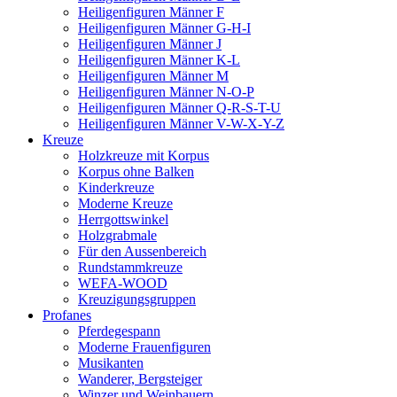
Heiligenfiguren Männer F
Heiligenfiguren Männer G-H-I
Heiligenfiguren Männer J
Heiligenfiguren Männer K-L
Heiligenfiguren Männer M
Heiligenfiguren Männer N-O-P
Heiligenfiguren Männer Q-R-S-T-U
Heiligenfiguren Männer V-W-X-Y-Z
Kreuze
Holzkreuze mit Korpus
Korpus ohne Balken
Kinderkreuze
Moderne Kreuze
Herrgottswinkel
Holzgrabmale
Für den Aussenbereich
Rundstammkreuze
WEFA-WOOD
Kreuzigungsgruppen
Profanes
Pferdegespann
Moderne Frauenfiguren
Musikanten
Wanderer, Bergsteiger
Winzer und Weinbauern