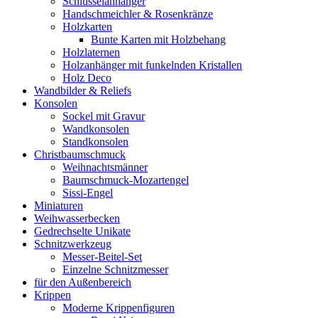
Schlüsselanhänger
Handschmeichler & Rosenkränze
Holzkarten
Bunte Karten mit Holzbehang
Holzlaternen
Holzanhänger mit funkelnden Kristallen
Holz Deco
Wandbilder & Reliefs
Konsolen
Sockel mit Gravur
Wandkonsolen
Standkonsolen
Christbaumschmuck
Weihnachtsmänner
Baumschmuck-Mozartengel
Sissi-Engel
Miniaturen
Weihwasserbecken
Gedrechselte Unikate
Schnitzwerkzeug
Messer-Beitel-Set
Einzelne Schnitzmesser
für den Außenbereich
Krippen
Moderne Krippenfiguren