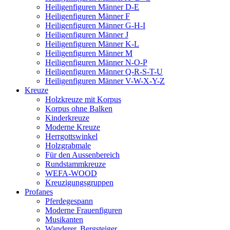
Heiligenfiguren Männer D-E
Heiligenfiguren Männer F
Heiligenfiguren Männer G-H-I
Heiligenfiguren Männer J
Heiligenfiguren Männer K-L
Heiligenfiguren Männer M
Heiligenfiguren Männer N-O-P
Heiligenfiguren Männer Q-R-S-T-U
Heiligenfiguren Männer V-W-X-Y-Z
Kreuze
Holzkreuze mit Korpus
Korpus ohne Balken
Kinderkreuze
Moderne Kreuze
Herrgottswinkel
Holzgrabmale
Für den Aussenbereich
Rundstammkreuze
WEFA-WOOD
Kreuzigungsgruppen
Profanes
Pferdegespann
Moderne Frauenfiguren
Musikanten
Wanderer, Bergsteiger