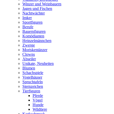
Winzer und Weinbauern
Jagen und Fischen
Nachtwächter
Imker
Sportfiguren
Berufe
Bauernfiguren
Komödianten
Heinzelmännchen
Zwerge
Moriskentänzer
Clowns
Abseiler
Unikate, Neuheiten
Blumen
Schachspiele
Vogelhäuser
Spruchtafeln
Sternzeichen
Tierfiguren
Pferde
Vögel
Hunde
Wildtiere
Korkschmuck