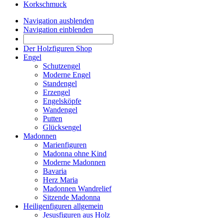
Korkschmuck
Navigation ausblenden
Navigation einblenden
Der Holzfiguren Shop
Engel
Schutzengel
Moderne Engel
Standengel
Erzengel
Engelsköpfe
Wandengel
Putten
Glücksengel
Madonnen
Marienfiguren
Madonna ohne Kind
Moderne Madonnen
Bavaria
Herz Maria
Madonnen Wandrelief
Sitzende Madonna
Heiligenfiguren allgemein
Jesusfiguren aus Holz