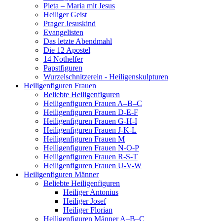
Pieta – Maria mit Jesus
Heiliger Geist
Prager Jesuskind
Evangelisten
Das letzte Abendmahl
Die 12 Apostel
14 Nothelfer
Papstfiguren
Wurzelschnitzerein - Heiligenskulpturen
Heiligenfiguren Frauen
Beliebte Heiligenfiguren
Heiligenfiguren Frauen A–B–C
Heiligenfiguren Frauen D-E-F
Heiligenfiguren Frauen G-H-I
Heiligenfiguren Frauen J-K-L
Heiligenfiguren Frauen M
Heiligenfiguren Frauen N-O-P
Heiligenfiguren Frauen R-S-T
Heiligenfiguren Frauen U-V-W
Heiligenfiguren Männer
Beliebte Heiligenfiguren
Heiliger Antonius
Heiliger Josef
Heiliger Florian
Heiligenfiguren Männer A–B–C