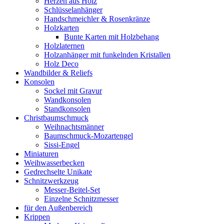
Herzen aus Holz
Schlüsselanhänger
Handschmeichler & Rosenkränze
Holzkarten
Bunte Karten mit Holzbehang
Holzlaternen
Holzanhänger mit funkelnden Kristallen
Holz Deco
Wandbilder & Reliefs
Konsolen
Sockel mit Gravur
Wandkonsolen
Standkonsolen
Christbaumschmuck
Weihnachtsmänner
Baumschmuck-Mozartengel
Sissi-Engel
Miniaturen
Weihwasserbecken
Gedrechselte Unikate
Schnitzwerkzeug
Messer-Beitel-Set
Einzelne Schnitzmesser
für den Außenbereich
Krippen