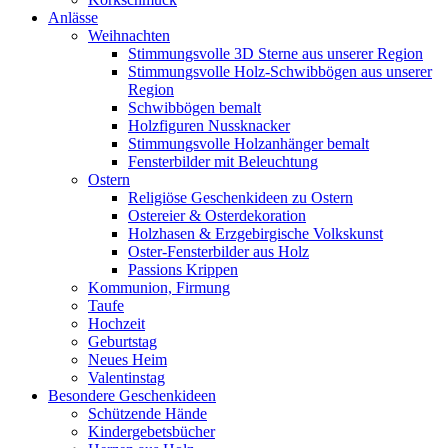
Anlässe
Weihnachten
Stimmungsvolle 3D Sterne aus unserer Region
Stimmungsvolle Holz-Schwibbögen aus unserer
Region
Schwibbögen bemalt
Holzfiguren Nussknacker
Stimmungsvolle Holzanhänger bemalt
Fensterbilder mit Beleuchtung
Ostern
Religiöse Geschenkideen zu Ostern
Ostereier & Osterdekoration
Holzhasen & Erzgebirgische Volkskunst
Oster-Fensterbilder aus Holz
Passions Krippen
Kommunion, Firmung
Taufe
Hochzeit
Geburtstag
Neues Heim
Valentinstag
Besondere Geschenkideen
Schützende Hände
Kindergebetsbücher