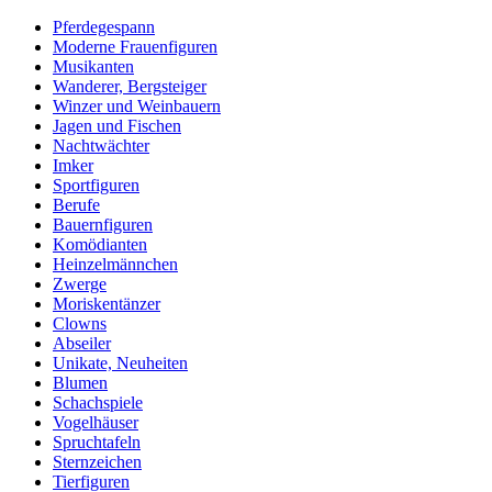
Pferdegespann
Moderne Frauenfiguren
Musikanten
Wanderer, Bergsteiger
Winzer und Weinbauern
Jagen und Fischen
Nachtwächter
Imker
Sportfiguren
Berufe
Bauernfiguren
Komödianten
Heinzelmännchen
Zwerge
Moriskentänzer
Clowns
Abseiler
Unikate, Neuheiten
Blumen
Schachspiele
Vogelhäuser
Spruchtafeln
Sternzeichen
Tierfiguren