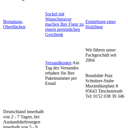
Sockel mit
Wunschgravur
Bemalung-
Entstehung einer
machen Ihre Figur zu
Oberflächen
Holzfigur
einem persönlichen
Geschenk
Wir führen unser
Fachgeschäft seit
2004
Versandkosten
Am
Tag des Versandes
erhalten Sie Ihre
Brunhilde Putz
Paketnummer per
Schnitzer-Stube
Email
Maximilianplatz 8
95643 Tirschenreuth
Tel: 0152 038 39 346
Deutschland innerhalb
von 2 - 7 Tagen, bei
Auslandslieferungen
innerhalb von 5 - 9