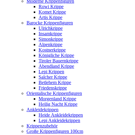
Moderne Krippenfiguren
Rowi Krippe
Komet Krippe
Artis Krippe
Barocke Krippenfiguren
Ulrichkrippe
Insamkrippe
Simonkrippe
Alpenkrippe
Kostnerkrippe
Königliche Krippe
Tiroler Bauernkrippe
Abendland Krippe
Lepi Krippen
Salcher Krippe
Betlehem Krippe
Friedenskrippe
Orientalische Krippenfiguren
Morgenland Krippe
Heilig Nacht Krippe
Ankleidekrippen
Heide Ankleidekrippen
Lepi Ankleidekrippen
Krippenzubehör
Große Krippenfiguren 100cm