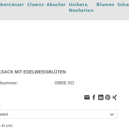
skentänzer
Clowns
Abseiler
Unikate,
Blumen
Scha
Neuheiten
SACK MIT EDELWEISSBLÜTEN
elnummer:
0985E-KD
:
 in cm: