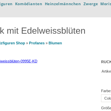
iguren
Komödianten
Heinzelmännchen
Zwerge
Mori
 mit Edelweissblüten
lzfiguren Shop
»
Profanes
»
Blumen
RUCK
Artik
Farbe
Größe