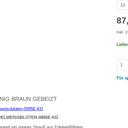
87
Inkl. 
Liefe
Für s
NIG BRAUN GEBEIZT
ELWEISSBLÜTEN-0995E-KD
angt ein üppiger Strauß aus Edelweißblüten.