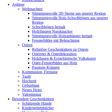
Anlässe
Weihnachten
Stimmungsvolle 3D Sterne aus unserer Region
Stimmungsvolle Holz-Schwibbögen aus unserer
Region
Schwibbögen bemalt
Holzfiguren Nussknacker
Stimmungsvolle Holzanhänger bemalt
Fensterbilder mit Beleuchtung
Ostern
Religiöse Geschenkideen zu Ostern
Ostereier & Osterdekoration
Holzhasen & Erzgebirgische Volkskunst
Oster-Fensterbilder aus Holz
Passions Krippen
Kommunion, Firmung
Taufe
Hochzeit
Geburtstag
Neues Heim
Valentinstag
Besondere Geschenkideen
Schützende Hände
Kindergebetsbücher