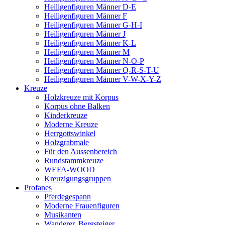
Heiligenfiguren Männer D-E
Heiligenfiguren Männer F
Heiligenfiguren Männer G-H-I
Heiligenfiguren Männer J
Heiligenfiguren Männer K-L
Heiligenfiguren Männer M
Heiligenfiguren Männer N-O-P
Heiligenfiguren Männer Q-R-S-T-U
Heiligenfiguren Männer V-W-X-Y-Z
Kreuze
Holzkreuze mit Korpus
Korpus ohne Balken
Kinderkreuze
Moderne Kreuze
Herrgottswinkel
Holzgrabmale
Für den Aussenbereich
Rundstammkreuze
WEFA-WOOD
Kreuzigungsgruppen
Profanes
Pferdegespann
Moderne Frauenfiguren
Musikanten
Wanderer, Bergsteiger