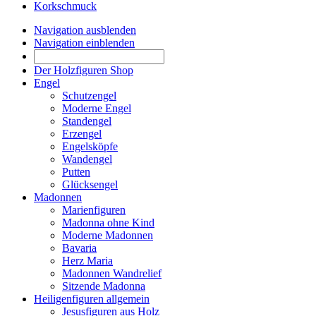
Korkschmuck
Navigation ausblenden
Navigation einblenden
Der Holzfiguren Shop
Engel
Schutzengel
Moderne Engel
Standengel
Erzengel
Engelsköpfe
Wandengel
Putten
Glücksengel
Madonnen
Marienfiguren
Madonna ohne Kind
Moderne Madonnen
Bavaria
Herz Maria
Madonnen Wandrelief
Sitzende Madonna
Heiligenfiguren allgemein
Jesusfiguren aus Holz