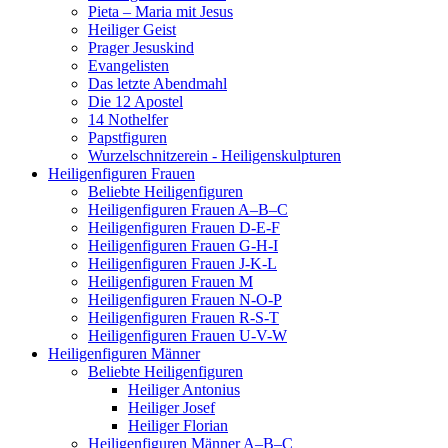
Pieta – Maria mit Jesus
Heiliger Geist
Prager Jesuskind
Evangelisten
Das letzte Abendmahl
Die 12 Apostel
14 Nothelfer
Papstfiguren
Wurzelschnitzerein - Heiligenskulpturen
Heiligenfiguren Frauen
Beliebte Heiligenfiguren
Heiligenfiguren Frauen A–B–C
Heiligenfiguren Frauen D-E-F
Heiligenfiguren Frauen G-H-I
Heiligenfiguren Frauen J-K-L
Heiligenfiguren Frauen M
Heiligenfiguren Frauen N-O-P
Heiligenfiguren Frauen R-S-T
Heiligenfiguren Frauen U-V-W
Heiligenfiguren Männer
Beliebte Heiligenfiguren
Heiliger Antonius
Heiliger Josef
Heiliger Florian
Heiligenfiguren Männer A–B–C