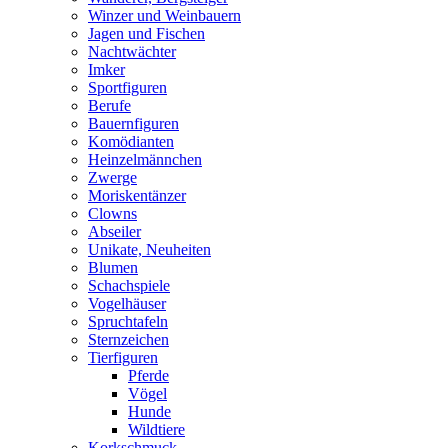
Winzer und Weinbauern
Jagen und Fischen
Nachtwächter
Imker
Sportfiguren
Berufe
Bauernfiguren
Komödianten
Heinzelmännchen
Zwerge
Moriskentänzer
Clowns
Abseiler
Unikate, Neuheiten
Blumen
Schachspiele
Vogelhäuser
Spruchtafeln
Sternzeichen
Tierfiguren
Pferde
Vögel
Hunde
Wildtiere
Korkschmuck