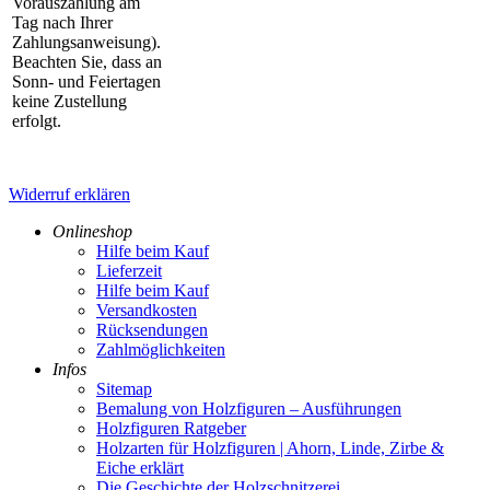
Vorauszahlung am
Tag nach Ihrer
Zahlungsanweisung).
Beachten Sie, dass an
Sonn- und Feiertagen
keine Zustellung
erfolgt.
Widerruf erklären
Onlineshop
Hilfe beim Kauf
Lieferzeit
Hilfe beim Kauf
Versandkosten
Rücksendungen
Zahlmöglichkeiten
Infos
Sitemap
Bemalung von Holzfiguren – Ausführungen
Holzfiguren Ratgeber
Holzarten für Holzfiguren | Ahorn, Linde, Zirbe &
Eiche erklärt
Die Geschichte der Holzschnitzerei