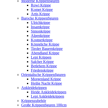
Moderne Krippenfiguren
Rowi Krippe
Komet Krippe
Artis Krippe
Barocke Krippenfiguren
Ulrichkrippe
Insamkrippe
Simonkrippe
Alpenkrippe
Kostnerkrippe
Königliche Krippe
Tiroler Bauernkrippe
Abendland Krippe
Lepi Krippen
Salcher Krippe
Betlehem Krippe
Friedenskrippe
Orientalische Krippenfiguren
Morgenland Krippe
Heilig Nacht Krippe
Ankleidekrippen
Heide Ankleidekrippen
Lepi Ankleidekrippen
Krippenzubehör
Große Krippenfiguren 100cm