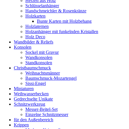
Herzen aus Holz
Schlüsselanhänger
Handschmeichler & Rosenkränze
Holzkarten
Bunte Karten mit Holzbehang
Holzlaternen
Holzanhänger mit funkelnden Kristallen
Holz Deco
Wandbilder & Reliefs
Konsolen
Sockel mit Gravur
Wandkonsolen
Standkonsolen
Christbaumschmuck
Weihnachtsmänner
Baumschmuck-Mozartengel
Sissi-Engel
Miniaturen
Weihwasserbecken
Gedrechselte Unikate
Schnitzwerkzeug
Messer-Beitel-Set
Einzelne Schnitzmesser
für den Außenbereich
Krippen