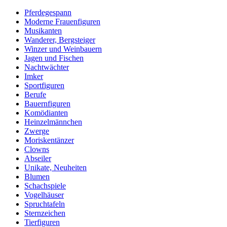
Pferdegespann
Moderne Frauenfiguren
Musikanten
Wanderer, Bergsteiger
Winzer und Weinbauern
Jagen und Fischen
Nachtwächter
Imker
Sportfiguren
Berufe
Bauernfiguren
Komödianten
Heinzelmännchen
Zwerge
Moriskentänzer
Clowns
Abseiler
Unikate, Neuheiten
Blumen
Schachspiele
Vogelhäuser
Spruchtafeln
Sternzeichen
Tierfiguren