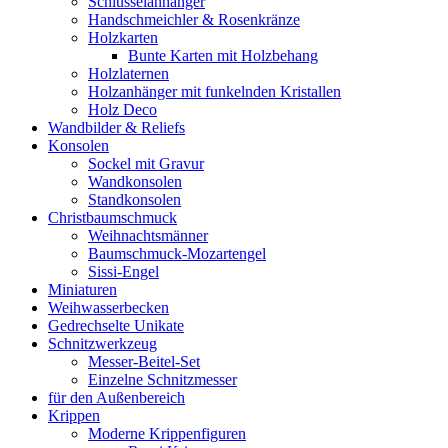
Schlüsselanhänger
Handschmeichler & Rosenkränze
Holzkarten
Bunte Karten mit Holzbehang
Holzlaternen
Holzanhänger mit funkelnden Kristallen
Holz Deco
Wandbilder & Reliefs
Konsolen
Sockel mit Gravur
Wandkonsolen
Standkonsolen
Christbaumschmuck
Weihnachtsmänner
Baumschmuck-Mozartengel
Sissi-Engel
Miniaturen
Weihwasserbecken
Gedrechselte Unikate
Schnitzwerkzeug
Messer-Beitel-Set
Einzelne Schnitzmesser
für den Außenbereich
Krippen
Moderne Krippenfiguren