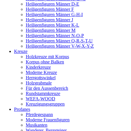
Heiligenfiguren Männer D-E
Heiligenfiguren Männer F
Heiligenfiguren Männer G-H-I
Heiligenfiguren Männer J
Heiligenfiguren Männer K-L
Heiligenfiguren Männer M
Heiligenfiguren Männer N-O-P
Heiligenfiguren Männer Q-R-S-T-U
Heiligenfiguren Männer V-W-X-Y-Z
Kreuze
Holzkreuze mit Korpus
Korpus ohne Balken
Kinderkreuze
Moderne Kreuze
Herrgottswinkel
Holzgrabmale
Für den Aussenbereich
Rundstammkreuze
WEFA-WOOD
Kreuzigungsgruppen
Profanes
Pferdegespann
Moderne Frauenfiguren
Musikanten
Wanderer, Bergsteiger