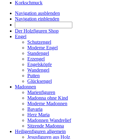
Korkschmuck
Navigation ausblenden
Navigation einblenden
Der Holzfiguren Shop
Engel
Schutzengel
Moderne Engel
Standengel
Erzengel
Engelsköpfe
Wandengel
Putten
Glücksengel
Madonnen
Marienfiguren
Madonna ohne Kind
Moderne Madonnen
Bavaria
Herz Maria
Madonnen Wandrelief
Sitzende Madonna
Heiligenfiguren allgemein
Jesusfiguren aus Holz