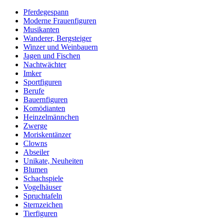
Pferdegespann
Moderne Frauenfiguren
Musikanten
Wanderer, Bergsteiger
Winzer und Weinbauern
Jagen und Fischen
Nachtwächter
Imker
Sportfiguren
Berufe
Bauernfiguren
Komödianten
Heinzelmännchen
Zwerge
Moriskentänzer
Clowns
Abseiler
Unikate, Neuheiten
Blumen
Schachspiele
Vogelhäuser
Spruchtafeln
Sternzeichen
Tierfiguren