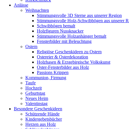
Anlässe
Weihnachten
Stimmungsvolle 3D Sterne aus unserer Region
Stimmungsvolle Holz-Schwibbögen aus unserer R
Schwibbögen bemalt
Holzfiguren Nussknacker
Stimmungsvolle Holzanhänger bemalt
Fensterbilder mit Beleuchtung
Ostern
Religiöse Geschenkideen zu Ostern
Ostereier & Osterdekoration
Holzhasen & Erzgebirgische Volkskunst
Oster-Fensterbilder aus Holz
Passions Krippen
Kommunion, Firmung
Taufe
Hochzeit
Geburtstag
Neues Heim
Valentinstag
Besondere Geschenkideen
Schützende Hände
Kindergebetsbücher
Herzen aus Holz