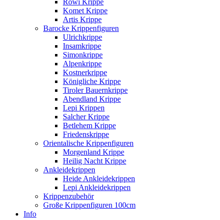
Rowi Krippe
Komet Krippe
Artis Krippe
Barocke Krippenfiguren
Ulrichkrippe
Insamkrippe
Simonkrippe
Alpenkrippe
Kostnerkrippe
Königliche Krippe
Tiroler Bauernkrippe
Abendland Krippe
Lepi Krippen
Salcher Krippe
Betlehem Krippe
Friedenskrippe
Orientalische Krippenfiguren
Morgenland Krippe
Heilig Nacht Krippe
Ankleidekrippen
Heide Ankleidekrippen
Lepi Ankleidekrippen
Krippenzubehör
Große Krippenfiguren 100cm
Info