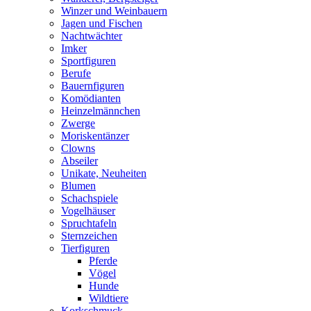
Winzer und Weinbauern
Jagen und Fischen
Nachtwächter
Imker
Sportfiguren
Berufe
Bauernfiguren
Komödianten
Heinzelmännchen
Zwerge
Moriskentänzer
Clowns
Abseiler
Unikate, Neuheiten
Blumen
Schachspiele
Vogelhäuser
Spruchtafeln
Sternzeichen
Tierfiguren
Pferde
Vögel
Hunde
Wildtiere
Korkschmuck