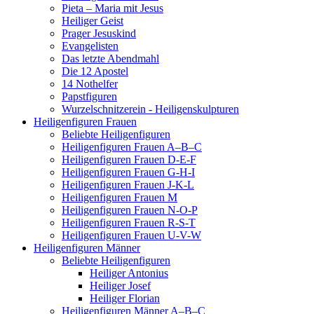
Pieta – Maria mit Jesus
Heiliger Geist
Prager Jesuskind
Evangelisten
Das letzte Abendmahl
Die 12 Apostel
14 Nothelfer
Papstfiguren
Wurzelschnitzerein - Heiligenskulpturen
Heiligenfiguren Frauen
Beliebte Heiligenfiguren
Heiligenfiguren Frauen A–B–C
Heiligenfiguren Frauen D-E-F
Heiligenfiguren Frauen G-H-I
Heiligenfiguren Frauen J-K-L
Heiligenfiguren Frauen M
Heiligenfiguren Frauen N-O-P
Heiligenfiguren Frauen R-S-T
Heiligenfiguren Frauen U-V-W
Heiligenfiguren Männer
Beliebte Heiligenfiguren
Heiliger Antonius
Heiliger Josef
Heiliger Florian
Heiligenfiguren Männer A–B–C