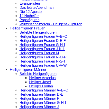
Evangelisten
Das letzte Abendmahl
Die 12 Apostel
14 Nothelfer
Papstfiguren
Wurzelschnitzerein - Heiligenskulpturen
Heiligenfiguren Frauen
Beliebte Heiligenfiguren
Heiligenfiguren Frauen A–B–C
Heiligenfiguren Frauen D-E-F
Heiligenfiguren Frauen G-H-I
Heiligenfiguren Frauen J-K-L
Heiligenfiguren Frauen M
Heiligenfiguren Frauen N-O-P
Heiligenfiguren Frauen R-S-T
Heiligenfiguren Frauen U-V-W
Heiligenfiguren Männer
Beliebte Heiligenfiguren
Heiliger Antonius
Heiliger Josef
Heiliger Florian
Heiligenfiguren Männer A–B–C
Heiligenfiguren Männer D-E
Heiligenfiguren Männer F
Heiligenfiguren Männer G-H-I
Heiligenfiguren Männer J