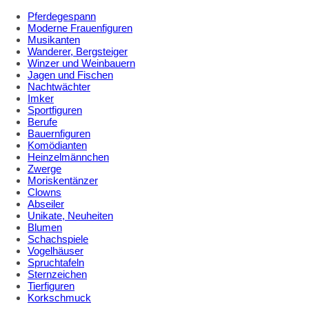
Pferdegespann
Moderne Frauenfiguren
Musikanten
Wanderer, Bergsteiger
Winzer und Weinbauern
Jagen und Fischen
Nachtwächter
Imker
Sportfiguren
Berufe
Bauernfiguren
Komödianten
Heinzelmännchen
Zwerge
Moriskentänzer
Clowns
Abseiler
Unikate, Neuheiten
Blumen
Schachspiele
Vogelhäuser
Spruchtafeln
Sternzeichen
Tierfiguren
Korkschmuck