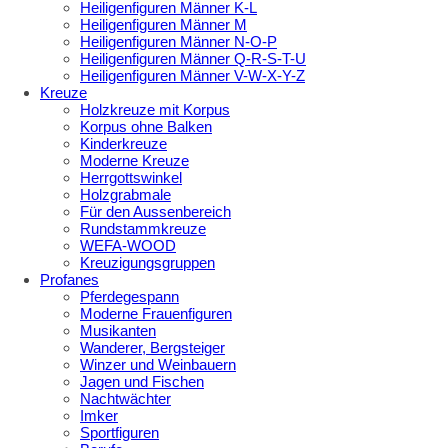
Heiligenfiguren Männer K-L
Heiligenfiguren Männer M
Heiligenfiguren Männer N-O-P
Heiligenfiguren Männer Q-R-S-T-U
Heiligenfiguren Männer V-W-X-Y-Z
Kreuze
Holzkreuze mit Korpus
Korpus ohne Balken
Kinderkreuze
Moderne Kreuze
Herrgottswinkel
Holzgrabmale
Für den Aussenbereich
Rundstammkreuze
WEFA-WOOD
Kreuzigungsgruppen
Profanes
Pferdegespann
Moderne Frauenfiguren
Musikanten
Wanderer, Bergsteiger
Winzer und Weinbauern
Jagen und Fischen
Nachtwächter
Imker
Sportfiguren