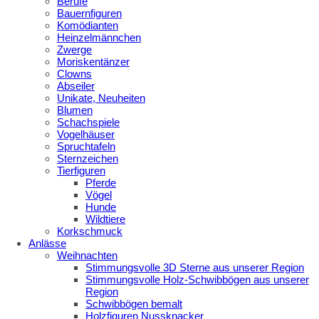
Berufe
Bauernfiguren
Komödianten
Heinzelmännchen
Zwerge
Moriskentänzer
Clowns
Abseiler
Unikate, Neuheiten
Blumen
Schachspiele
Vogelhäuser
Spruchtafeln
Sternzeichen
Tierfiguren
Pferde
Vögel
Hunde
Wildtiere
Korkschmuck
Anlässe
Weihnachten
Stimmungsvolle 3D Sterne aus unserer Region
Stimmungsvolle Holz-Schwibbögen aus unserer
Region
Schwibbögen bemalt
Holzfiguren Nussknacker