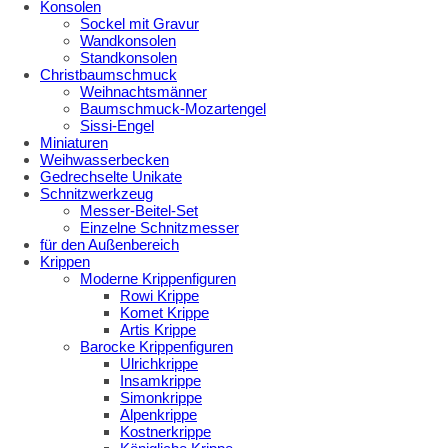
Konsolen
Sockel mit Gravur
Wandkonsolen
Standkonsolen
Christbaumschmuck
Weihnachtsmänner
Baumschmuck-Mozartengel
Sissi-Engel
Miniaturen
Weihwasserbecken
Gedrechselte Unikate
Schnitzwerkzeug
Messer-Beitel-Set
Einzelne Schnitzmesser
für den Außenbereich
Krippen
Moderne Krippenfiguren
Rowi Krippe
Komet Krippe
Artis Krippe
Barocke Krippenfiguren
Ulrichkrippe
Insamkrippe
Simonkrippe
Alpenkrippe
Kostnerkrippe