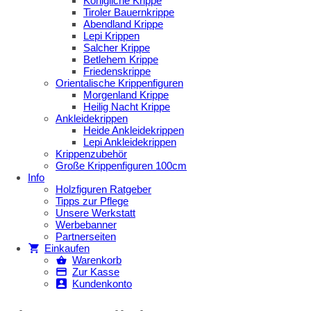
Königliche Krippe
Tiroler Bauernkrippe
Abendland Krippe
Lepi Krippen
Salcher Krippe
Betlehem Krippe
Friedenskrippe
Orientalische Krippenfiguren
Morgenland Krippe
Heilig Nacht Krippe
Ankleidekrippen
Heide Ankleidekrippen
Lepi Ankleidekrippen
Krippenzubehör
Große Krippenfiguren 100cm
Info
Holzfiguren Ratgeber
Tipps zur Pflege
Unsere Werkstatt
Werbebanner
Partnerseiten
Einkaufen
Warenkorb
Zur Kasse
Kundenkonto