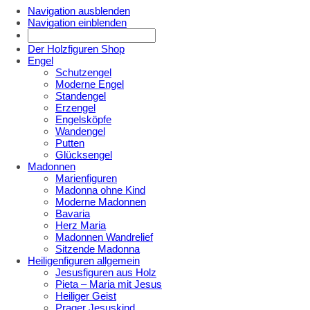
Navigation ausblenden
Navigation einblenden
Der Holzfiguren Shop
Engel
Schutzengel
Moderne Engel
Standengel
Erzengel
Engelsköpfe
Wandengel
Putten
Glücksengel
Madonnen
Marienfiguren
Madonna ohne Kind
Moderne Madonnen
Bavaria
Herz Maria
Madonnen Wandrelief
Sitzende Madonna
Heiligenfiguren allgemein
Jesusfiguren aus Holz
Pieta – Maria mit Jesus
Heiliger Geist
Prager Jesuskind