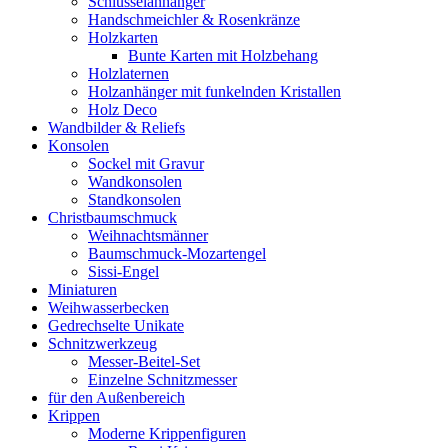
Schlüsselanhänger
Handschmeichler & Rosenkränze
Holzkarten
Bunte Karten mit Holzbehang
Holzlaternen
Holzanhänger mit funkelnden Kristallen
Holz Deco
Wandbilder & Reliefs
Konsolen
Sockel mit Gravur
Wandkonsolen
Standkonsolen
Christbaumschmuck
Weihnachtsmänner
Baumschmuck-Mozartengel
Sissi-Engel
Miniaturen
Weihwasserbecken
Gedrechselte Unikate
Schnitzwerkzeug
Messer-Beitel-Set
Einzelne Schnitzmesser
für den Außenbereich
Krippen
Moderne Krippenfiguren