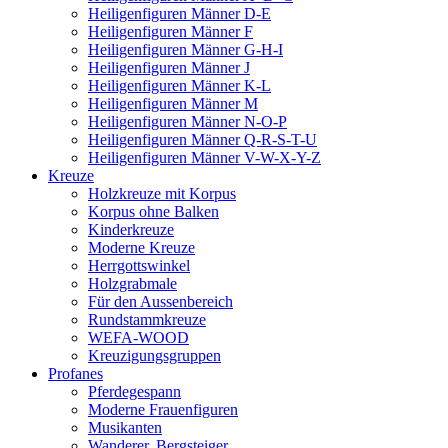
Heiligenfiguren Männer D-E
Heiligenfiguren Männer F
Heiligenfiguren Männer G-H-I
Heiligenfiguren Männer J
Heiligenfiguren Männer K-L
Heiligenfiguren Männer M
Heiligenfiguren Männer N-O-P
Heiligenfiguren Männer Q-R-S-T-U
Heiligenfiguren Männer V-W-X-Y-Z
Kreuze
Holzkreuze mit Korpus
Korpus ohne Balken
Kinderkreuze
Moderne Kreuze
Herrgottswinkel
Holzgrabmale
Für den Aussenbereich
Rundstammkreuze
WEFA-WOOD
Kreuzigungsgruppen
Profanes
Pferdegespann
Moderne Frauenfiguren
Musikanten
Wanderer, Bergsteiger