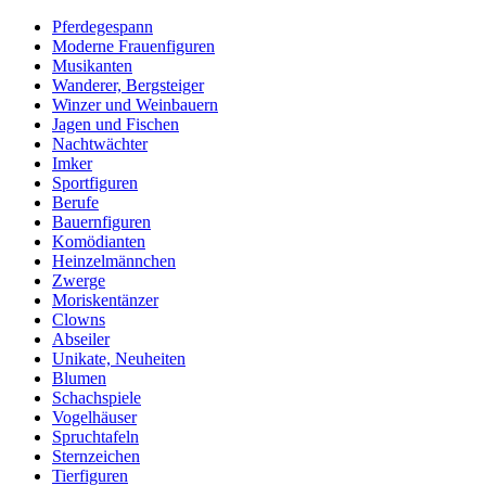
Pferdegespann
Moderne Frauenfiguren
Musikanten
Wanderer, Bergsteiger
Winzer und Weinbauern
Jagen und Fischen
Nachtwächter
Imker
Sportfiguren
Berufe
Bauernfiguren
Komödianten
Heinzelmännchen
Zwerge
Moriskentänzer
Clowns
Abseiler
Unikate, Neuheiten
Blumen
Schachspiele
Vogelhäuser
Spruchtafeln
Sternzeichen
Tierfiguren