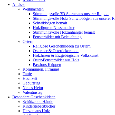
Anlässe
Weihnachten
Stimmungsvolle 3D Sterne aus unserer Region
Stimmungsvolle Holz-Schwibbögen aus unserer R
Schwibbögen bemalt
Holzfiguren Nussknacker
Stimmungsvolle Holzanhänger bemalt
Fensterbilder mit Beleuchtung
Ostern
Religiöse Geschenkideen zu Ostern
Ostereier & Osterdekoration
Holzhasen & Erzgebirgische Volkskunst
Oster-Fensterbilder aus Holz
Passions Krippen
Kommunion, Firmung
Taufe
Hochzeit
Geburtstag
Neues Heim
Valentinstag
Besondere Geschenkideen
Schützende Hände
Kindergebetsbücher
Herzen aus Holz