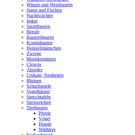
Winzer und Weinbauern
Jagen und Fischen
Nachtwächter
Imker
Sportfiguren
Berufe
Bauernfiguren
Komödianten
Heinzelmännchen
Zwerge
Moriskentänzer
Clowns
Abseiler
Unikate, Neuheiten
Blumen
Schachspiele
Vogelhäuser
Spruchtafeln
Sternzeichen
Tierfiguren
Pferde
Vögel
Hunde
Wildtiere
Korkschmuck