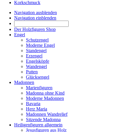
Korkschmuck
Navigation ausblenden
Navigation einblenden
Der Holzfiguren Shop
Engel
Schutzengel
Moderne Engel
Standengel
Erzengel
Engelsköpfe
Wandengel
Putten
Glücksengel
Madonnen
Marienfiguren
Madonna ohne Kind
Moderne Madonnen
Bavaria
Herz Maria
Madonnen Wandrelief
Sitzende Madonna
Heiligenfiguren allgemein
Jesusfiguren aus Holz