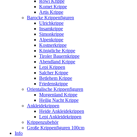
Rowi Krippe
Komet Krippe
Artis Krippe
Barocke Krippenfiguren
Ulrichkrippe
Insamkrippe
Simonkrippe
Alpenkrippe
Kostnerkrippe
Königliche Krippe
Tiroler Bauernkrippe
Abendland Krippe
Lepi Krippen
Salcher Krippe
Betlehem Krippe
Friedenskrippe
Orientalische Krippenfiguren
Morgenland Krippe
Heilig Nacht Krippe
Ankleidekrippen
Heide Ankleidekrippen
Lepi Ankleidekrippen
Krippenzubehör
Große Krippenfiguren 100cm
Info