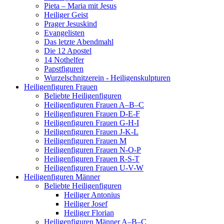
Pieta – Maria mit Jesus
Heiliger Geist
Prager Jesuskind
Evangelisten
Das letzte Abendmahl
Die 12 Apostel
14 Nothelfer
Papstfiguren
Wurzelschnitzerein - Heiligenskulpturen
Heiligenfiguren Frauen
Beliebte Heiligenfiguren
Heiligenfiguren Frauen A–B–C
Heiligenfiguren Frauen D-E-F
Heiligenfiguren Frauen G-H-I
Heiligenfiguren Frauen J-K-L
Heiligenfiguren Frauen M
Heiligenfiguren Frauen N-O-P
Heiligenfiguren Frauen R-S-T
Heiligenfiguren Frauen U-V-W
Heiligenfiguren Männer
Beliebte Heiligenfiguren
Heiliger Antonius
Heiliger Josef
Heiliger Florian
Heiligenfiguren Männer A–B–C