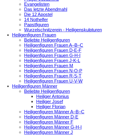
Evangelisten
Das letzte Abendmahl
Die 12 Apostel
14 Nothelfer
Papstfiguren
Wurzelschnitzerein - Heiligenskulpturen
Heiligenfiguren Frauen
Beliebte Heiligenfiguren
Heiligenfiguren Frauen A–B–C
Heiligenfiguren Frauen D-E-F
Heiligenfiguren Frauen G-H-I
Heiligenfiguren Frauen J-K-L
Heiligenfiguren Frauen M
Heiligenfiguren Frauen N-O-P
Heiligenfiguren Frauen R-S-T
Heiligenfiguren Frauen U-V-W
Heiligenfiguren Männer
Beliebte Heiligenfiguren
Heiliger Antonius
Heiliger Josef
Heiliger Florian
Heiligenfiguren Männer A–B–C
Heiligenfiguren Männer D-E
Heiligenfiguren Männer F
Heiligenfiguren Männer G-H-I
Heiligenfiguren Männer J