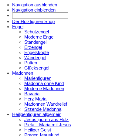
Navigation ausblenden
Navigation einblenden
Der Holzfiguren Shop
Engel
Schutzengel
Moderne Engel
Standengel
Erzengel
Engelsköpfe
Wandengel
Putten
Glücksengel
Madonnen
Marienfiguren
Madonna ohne Kind
Moderne Madonnen
Bavaria
Herz Maria
Madonnen Wandrelief
Sitzende Madonna
Heiligenfiguren allgemein
Jesusfiguren aus Holz
Pieta – Maria mit Jesus
Heiliger Geist
Prager Jesuskind