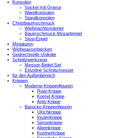
Konsolen
Sockel mit Gravur
Wandkonsolen
Standkonsolen
Christbaumschmuck
Weihnachtsmänner
Baumschmuck-Mozartengel
Sissi-Engel
Miniaturen
Weihwasserbecken
Gedrechselte Unikate
Schnitzwerkzeug
Messer-Beitel-Set
Einzelne Schnitzmesser
für den Außenbereich
Krippen
Moderne Krippenfiguren
Rowi Krippe
Komet Krippe
Artis Krippe
Barocke Krippenfiguren
Ulrichkrippe
Insamkrippe
Simonkrippe
Alpenkrippe
Kostnerkrippe