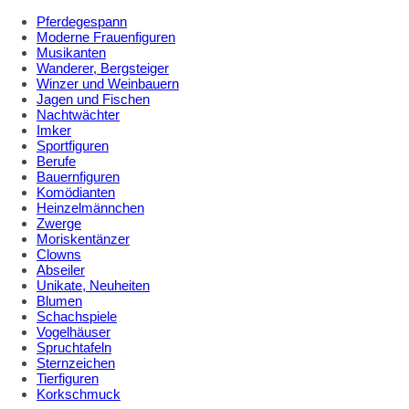
Pferdegespann
Moderne Frauenfiguren
Musikanten
Wanderer, Bergsteiger
Winzer und Weinbauern
Jagen und Fischen
Nachtwächter
Imker
Sportfiguren
Berufe
Bauernfiguren
Komödianten
Heinzelmännchen
Zwerge
Moriskentänzer
Clowns
Abseiler
Unikate, Neuheiten
Blumen
Schachspiele
Vogelhäuser
Spruchtafeln
Sternzeichen
Tierfiguren
Korkschmuck