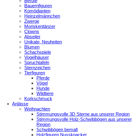
Berufe
Bauernfiguren
Komödianten
Heinzelmännchen
Zwerge
Moriskentänzer
Clowns
Abseiler
Unikate, Neuheiten
Blumen
Schachspiele
Vogelhäuser
Spruchtafeln
Sternzeichen
Tierfiguren
Pferde
Vögel
Hunde
Wildtiere
Korkschmuck
Anlässe
Weihnachten
Stimmungsvolle 3D Sterne aus unserer Region
Stimmungsvolle Holz-Schwibbögen aus unserer
Region
Schwibbögen bemalt
Holzfiguren Nussknacker