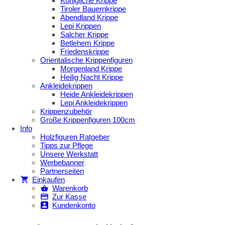
Königliche Krippe
Tiroler Bauernkrippe
Abendland Krippe
Lepi Krippen
Salcher Krippe
Betlehem Krippe
Friedenskrippe
Orientalische Krippenfiguren
Morgenland Krippe
Heilig Nacht Krippe
Ankleidekrippen
Heide Ankleidekrippen
Lepi Ankleidekrippen
Krippenzubehör
Große Krippenfiguren 100cm
Info
Holzfiguren Ratgeber
Tipps zur Pflege
Unsere Werkstatt
Werbebanner
Partnerseiten
Einkaufen
Warenkorb
Zur Kasse
Kundenkonto