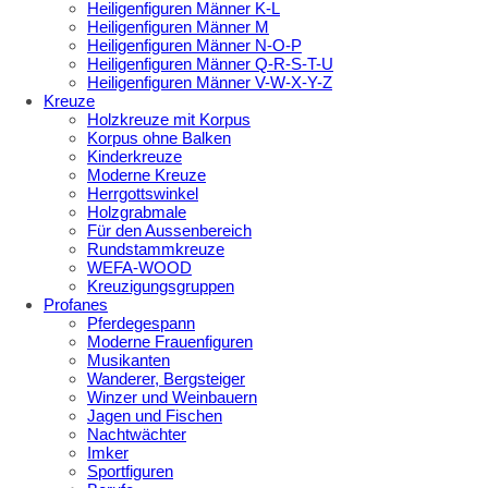
Heiligenfiguren Männer K-L
Heiligenfiguren Männer M
Heiligenfiguren Männer N-O-P
Heiligenfiguren Männer Q-R-S-T-U
Heiligenfiguren Männer V-W-X-Y-Z
Kreuze
Holzkreuze mit Korpus
Korpus ohne Balken
Kinderkreuze
Moderne Kreuze
Herrgottswinkel
Holzgrabmale
Für den Aussenbereich
Rundstammkreuze
WEFA-WOOD
Kreuzigungsgruppen
Profanes
Pferdegespann
Moderne Frauenfiguren
Musikanten
Wanderer, Bergsteiger
Winzer und Weinbauern
Jagen und Fischen
Nachtwächter
Imker
Sportfiguren