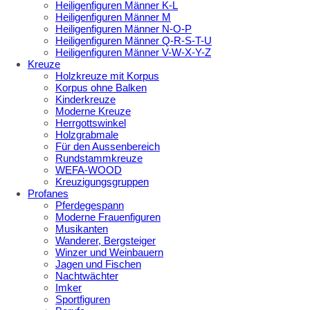
Heiligenfiguren Männer K-L
Heiligenfiguren Männer M
Heiligenfiguren Männer N-O-P
Heiligenfiguren Männer Q-R-S-T-U
Heiligenfiguren Männer V-W-X-Y-Z
Kreuze
Holzkreuze mit Korpus
Korpus ohne Balken
Kinderkreuze
Moderne Kreuze
Herrgottswinkel
Holzgrabmale
Für den Aussenbereich
Rundstammkreuze
WEFA-WOOD
Kreuzigungsgruppen
Profanes
Pferdegespann
Moderne Frauenfiguren
Musikanten
Wanderer, Bergsteiger
Winzer und Weinbauern
Jagen und Fischen
Nachtwächter
Imker
Sportfiguren