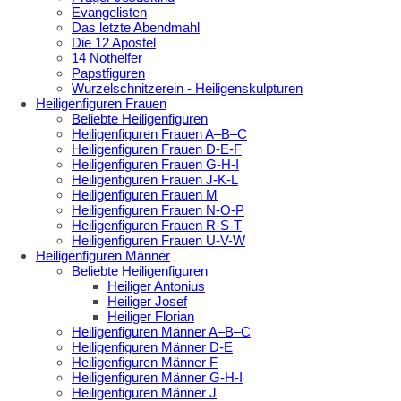
Evangelisten
Das letzte Abendmahl
Die 12 Apostel
14 Nothelfer
Papstfiguren
Wurzelschnitzerein - Heiligenskulpturen
Heiligenfiguren Frauen
Beliebte Heiligenfiguren
Heiligenfiguren Frauen A–B–C
Heiligenfiguren Frauen D-E-F
Heiligenfiguren Frauen G-H-I
Heiligenfiguren Frauen J-K-L
Heiligenfiguren Frauen M
Heiligenfiguren Frauen N-O-P
Heiligenfiguren Frauen R-S-T
Heiligenfiguren Frauen U-V-W
Heiligenfiguren Männer
Beliebte Heiligenfiguren
Heiliger Antonius
Heiliger Josef
Heiliger Florian
Heiligenfiguren Männer A–B–C
Heiligenfiguren Männer D-E
Heiligenfiguren Männer F
Heiligenfiguren Männer G-H-I
Heiligenfiguren Männer J