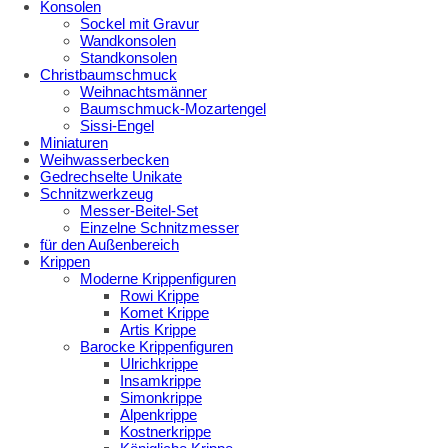
Konsolen
Sockel mit Gravur
Wandkonsolen
Standkonsolen
Christbaumschmuck
Weihnachtsmänner
Baumschmuck-Mozartengel
Sissi-Engel
Miniaturen
Weihwasserbecken
Gedrechselte Unikate
Schnitzwerkzeug
Messer-Beitel-Set
Einzelne Schnitzmesser
für den Außenbereich
Krippen
Moderne Krippenfiguren
Rowi Krippe
Komet Krippe
Artis Krippe
Barocke Krippenfiguren
Ulrichkrippe
Insamkrippe
Simonkrippe
Alpenkrippe
Kostnerkrippe