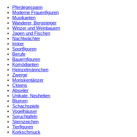
Pferdegespann
Moderne Frauenfiguren
Musikanten
Wanderer, Bergsteiger
Winzer und Weinbauern
Jagen und Fischen
Nachtwächter
Imker
Sportfiguren
Berufe
Bauernfiguren
Komödianten
Heinzelmännchen
Zwerge
Moriskentänzer
Clowns
Abseiler
Unikate, Neuheiten
Blumen
Schachspiele
Vogelhäuser
Spruchtafeln
Sternzeichen
Tierfiguren
Korkschmuck