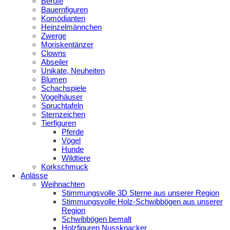
Berufe
Bauernfiguren
Komödianten
Heinzelmännchen
Zwerge
Moriskentänzer
Clowns
Abseiler
Unikate, Neuheiten
Blumen
Schachspiele
Vogelhäuser
Spruchtafeln
Sternzeichen
Tierfiguren
Pferde
Vögel
Hunde
Wildtiere
Korkschmuck
Anlässe
Weihnachten
Stimmungsvolle 3D Sterne aus unserer Region
Stimmungsvolle Holz-Schwibbögen aus unserer
Region
Schwibbögen bemalt
Holzfiguren Nussknacker