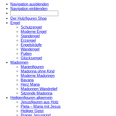
Navigation ausblenden
Navigation einblenden
Der Holzfiguren Shop
Engel
Schutzengel
Moderne Engel
Standengel
Erzengel
Engelsköpfe
Wandengel
Putten
Glücksengel
Madonnen
Marienfiguren
Madonna ohne Kind
Moderne Madonnen
Bavaria
Herz Maria
Madonnen Wandrelief
Sitzende Madonna
Heiligenfiguren allgemein
Jesusfiguren aus Holz
Pieta – Maria mit Jesus
Heiliger Geist
Prager Jesuskind