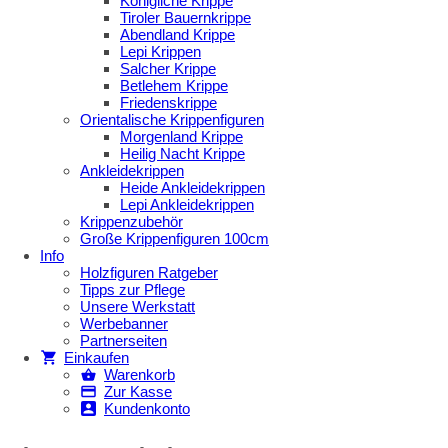
Königliche Krippe
Tiroler Bauernkrippe
Abendland Krippe
Lepi Krippen
Salcher Krippe
Betlehem Krippe
Friedenskrippe
Orientalische Krippenfiguren
Morgenland Krippe
Heilig Nacht Krippe
Ankleidekrippen
Heide Ankleidekrippen
Lepi Ankleidekrippen
Krippenzubehör
Große Krippenfiguren 100cm
Info
Holzfiguren Ratgeber
Tipps zur Pflege
Unsere Werkstatt
Werbebanner
Partnerseiten
Einkaufen
Warenkorb
Zur Kasse
Kundenkonto