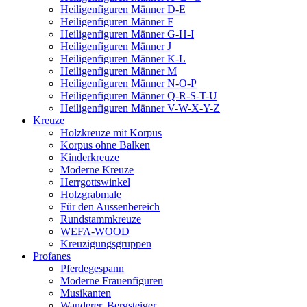
Heiligenfiguren Männer D-E
Heiligenfiguren Männer F
Heiligenfiguren Männer G-H-I
Heiligenfiguren Männer J
Heiligenfiguren Männer K-L
Heiligenfiguren Männer M
Heiligenfiguren Männer N-O-P
Heiligenfiguren Männer Q-R-S-T-U
Heiligenfiguren Männer V-W-X-Y-Z
Kreuze
Holzkreuze mit Korpus
Korpus ohne Balken
Kinderkreuze
Moderne Kreuze
Herrgottswinkel
Holzgrabmale
Für den Aussenbereich
Rundstammkreuze
WEFA-WOOD
Kreuzigungsgruppen
Profanes
Pferdegespann
Moderne Frauenfiguren
Musikanten
Wanderer, Bergsteiger