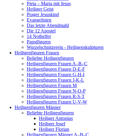
Pieta – Maria mit Jesus
Heiliger Geist
Prager Jesuskind
Evangelisten
Das letzte Abendmahl
Die 12 Apostel
14 Nothelfer
Papstfiguren
Wurzelschnitzerein - Heiligenskulpturen
Heiligenfiguren Frauen
Beliebte Heiligenfiguren
Heiligenfiguren Frauen A–B–C
Heiligenfiguren Frauen D-E-F
Heiligenfiguren Frauen G-H-I
Heiligenfiguren Frauen J-K-L
Heiligenfiguren Frauen M
Heiligenfiguren Frauen N-O-P
Heiligenfiguren Frauen R-S-T
Heiligenfiguren Frauen U-V-W
Heiligenfiguren Männer
Beliebte Heiligenfiguren
Heiliger Antonius
Heiliger Josef
Heiliger Florian
Heiligenfiguren Männer A–B–C