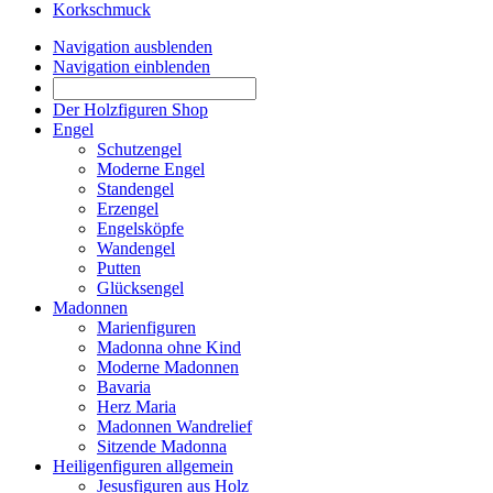
Korkschmuck
Navigation ausblenden
Navigation einblenden
Der Holzfiguren Shop
Engel
Schutzengel
Moderne Engel
Standengel
Erzengel
Engelsköpfe
Wandengel
Putten
Glücksengel
Madonnen
Marienfiguren
Madonna ohne Kind
Moderne Madonnen
Bavaria
Herz Maria
Madonnen Wandrelief
Sitzende Madonna
Heiligenfiguren allgemein
Jesusfiguren aus Holz