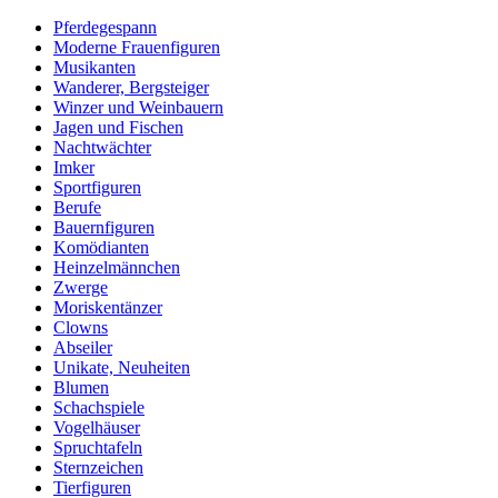
Pferdegespann
Moderne Frauenfiguren
Musikanten
Wanderer, Bergsteiger
Winzer und Weinbauern
Jagen und Fischen
Nachtwächter
Imker
Sportfiguren
Berufe
Bauernfiguren
Komödianten
Heinzelmännchen
Zwerge
Moriskentänzer
Clowns
Abseiler
Unikate, Neuheiten
Blumen
Schachspiele
Vogelhäuser
Spruchtafeln
Sternzeichen
Tierfiguren