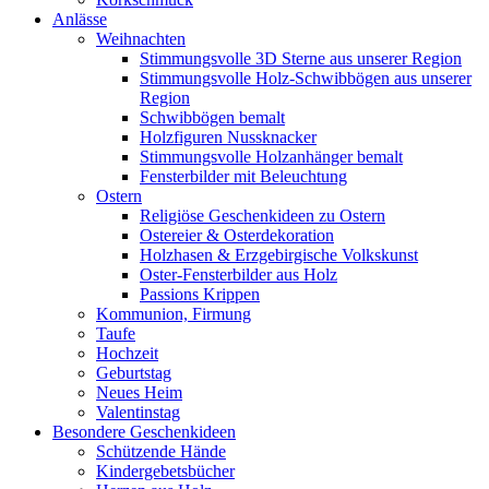
Anlässe
Weihnachten
Stimmungsvolle 3D Sterne aus unserer Region
Stimmungsvolle Holz-Schwibbögen aus unserer
Region
Schwibbögen bemalt
Holzfiguren Nussknacker
Stimmungsvolle Holzanhänger bemalt
Fensterbilder mit Beleuchtung
Ostern
Religiöse Geschenkideen zu Ostern
Ostereier & Osterdekoration
Holzhasen & Erzgebirgische Volkskunst
Oster-Fensterbilder aus Holz
Passions Krippen
Kommunion, Firmung
Taufe
Hochzeit
Geburtstag
Neues Heim
Valentinstag
Besondere Geschenkideen
Schützende Hände
Kindergebetsbücher