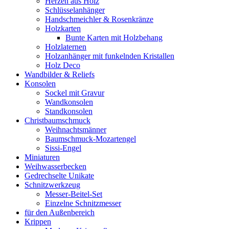
Herzen aus Holz
Schlüsselanhänger
Handschmeichler & Rosenkränze
Holzkarten
Bunte Karten mit Holzbehang
Holzlaternen
Holzanhänger mit funkelnden Kristallen
Holz Deco
Wandbilder & Reliefs
Konsolen
Sockel mit Gravur
Wandkonsolen
Standkonsolen
Christbaumschmuck
Weihnachtsmänner
Baumschmuck-Mozartengel
Sissi-Engel
Miniaturen
Weihwasserbecken
Gedrechselte Unikate
Schnitzwerkzeug
Messer-Beitel-Set
Einzelne Schnitzmesser
für den Außenbereich
Krippen