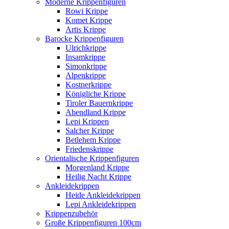
Moderne Krippenfiguren
Rowi Krippe
Komet Krippe
Artis Krippe
Barocke Krippenfiguren
Ulrichkrippe
Insamkrippe
Simonkrippe
Alpenkrippe
Kostnerkrippe
Königliche Krippe
Tiroler Bauernkrippe
Abendland Krippe
Lepi Krippen
Salcher Krippe
Betlehem Krippe
Friedenskrippe
Orientalische Krippenfiguren
Morgenland Krippe
Heilig Nacht Krippe
Ankleidekrippen
Heide Ankleidekrippen
Lepi Ankleidekrippen
Krippenzubehör
Große Krippenfiguren 100cm