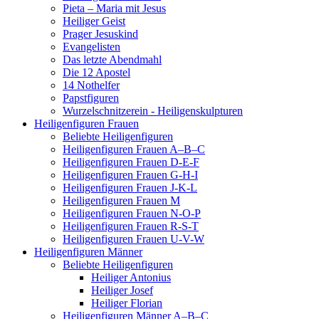
Pieta – Maria mit Jesus
Heiliger Geist
Prager Jesuskind
Evangelisten
Das letzte Abendmahl
Die 12 Apostel
14 Nothelfer
Papstfiguren
Wurzelschnitzerein - Heiligenskulpturen
Heiligenfiguren Frauen
Beliebte Heiligenfiguren
Heiligenfiguren Frauen A–B–C
Heiligenfiguren Frauen D-E-F
Heiligenfiguren Frauen G-H-I
Heiligenfiguren Frauen J-K-L
Heiligenfiguren Frauen M
Heiligenfiguren Frauen N-O-P
Heiligenfiguren Frauen R-S-T
Heiligenfiguren Frauen U-V-W
Heiligenfiguren Männer
Beliebte Heiligenfiguren
Heiliger Antonius
Heiliger Josef
Heiliger Florian
Heiligenfiguren Männer A–B–C