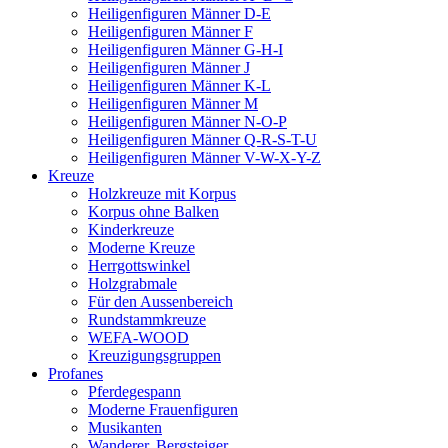
Heiligenfiguren Männer D-E
Heiligenfiguren Männer F
Heiligenfiguren Männer G-H-I
Heiligenfiguren Männer J
Heiligenfiguren Männer K-L
Heiligenfiguren Männer M
Heiligenfiguren Männer N-O-P
Heiligenfiguren Männer Q-R-S-T-U
Heiligenfiguren Männer V-W-X-Y-Z
Kreuze
Holzkreuze mit Korpus
Korpus ohne Balken
Kinderkreuze
Moderne Kreuze
Herrgottswinkel
Holzgrabmale
Für den Aussenbereich
Rundstammkreuze
WEFA-WOOD
Kreuzigungsgruppen
Profanes
Pferdegespann
Moderne Frauenfiguren
Musikanten
Wanderer, Bergsteiger