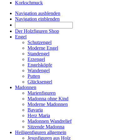
Korkschmuck
Navigation ausblenden
Navigation einblenden
Der Holzfiguren Shop
Engel
Schutzengel
Moderne Engel
Standengel
Erzengel
Engelsköpfe
Wandengel
Putten
Glücksengel
Madonnen
Marienfiguren
Madonna ohne Kind
Moderne Madonnen
Bavaria
Herz Maria
Madonnen Wandrelief
Sitzende Madonna
Heiligenfiguren allgemein
Jesusfiguren aus Holz