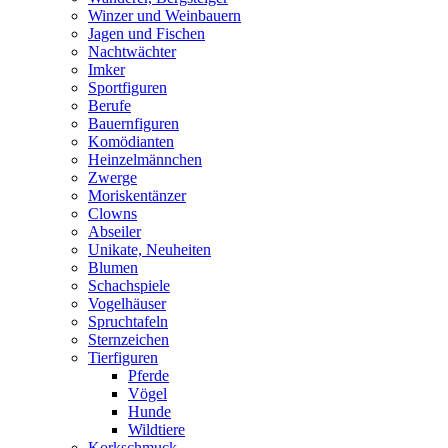
Winzer und Weinbauern
Jagen und Fischen
Nachtwächter
Imker
Sportfiguren
Berufe
Bauernfiguren
Komödianten
Heinzelmännchen
Zwerge
Moriskentänzer
Clowns
Abseiler
Unikate, Neuheiten
Blumen
Schachspiele
Vogelhäuser
Spruchtafeln
Sternzeichen
Tierfiguren
Pferde
Vögel
Hunde
Wildtiere
Korkschmuck