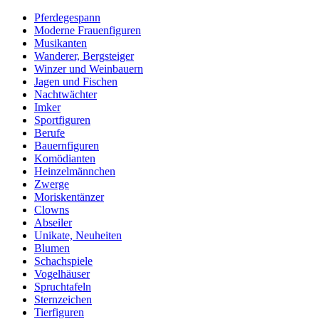
Pferdegespann
Moderne Frauenfiguren
Musikanten
Wanderer, Bergsteiger
Winzer und Weinbauern
Jagen und Fischen
Nachtwächter
Imker
Sportfiguren
Berufe
Bauernfiguren
Komödianten
Heinzelmännchen
Zwerge
Moriskentänzer
Clowns
Abseiler
Unikate, Neuheiten
Blumen
Schachspiele
Vogelhäuser
Spruchtafeln
Sternzeichen
Tierfiguren