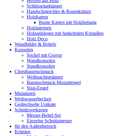
Herzen aus Holz
Schlüsselanhänger
Handschmeichler & Rosenkränze
Holzkarten
Bunte Karten mit Holzbehang
Holzlaternen
Holzanhänger mit funkelnden Kristallen
Holz Deco
Wandbilder & Reliefs
Konsolen
Sockel mit Gravur
Wandkonsolen
Standkonsolen
Christbaumschmuck
Weihnachtsmänner
Baumschmuck-Mozartengel
Sissi-Engel
Miniaturen
Weihwasserbecken
Gedrechselte Unikate
Schnitzwerkzeug
Messer-Beitel-Set
Einzelne Schnitzmesser
für den Außenbereich
Krippen