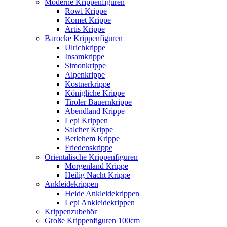
Moderne Krippenfiguren
Rowi Krippe
Komet Krippe
Artis Krippe
Barocke Krippenfiguren
Ulrichkrippe
Insamkrippe
Simonkrippe
Alpenkrippe
Kostnerkrippe
Königliche Krippe
Tiroler Bauernkrippe
Abendland Krippe
Lepi Krippen
Salcher Krippe
Betlehem Krippe
Friedenskrippe
Orientalische Krippenfiguren
Morgenland Krippe
Heilig Nacht Krippe
Ankleidekrippen
Heide Ankleidekrippen
Lepi Ankleidekrippen
Krippenzubehör
Große Krippenfiguren 100cm