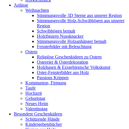
Anlässe
Weihnachten
Stimmungsvolle 3D Sterne aus unserer Region
Stimmungsvolle Holz-Schwibbögen aus unserer
Region
Schwibbögen bemalt
Holzfiguren Nussknacker
Stimmungsvolle Holzanhänger bemalt
Fensterbilder mit Beleuchtung
Ostern
Religiöse Geschenkideen zu Ostern
Ostereier & Osterdekoration
Holzhasen & Erzgebirgische Volkskunst
Oster-Fensterbilder aus Holz
Passions Krippen
Kommunion, Firmung
Taufe
Hochzeit
Geburtstag
Neues Heim
Valentinstag
Besondere Geschenkideen
Schützende Hände
Kindergebetsbücher