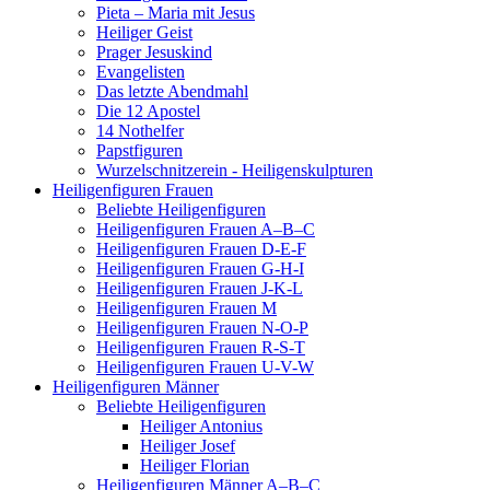
Pieta – Maria mit Jesus
Heiliger Geist
Prager Jesuskind
Evangelisten
Das letzte Abendmahl
Die 12 Apostel
14 Nothelfer
Papstfiguren
Wurzelschnitzerein - Heiligenskulpturen
Heiligenfiguren Frauen
Beliebte Heiligenfiguren
Heiligenfiguren Frauen A–B–C
Heiligenfiguren Frauen D-E-F
Heiligenfiguren Frauen G-H-I
Heiligenfiguren Frauen J-K-L
Heiligenfiguren Frauen M
Heiligenfiguren Frauen N-O-P
Heiligenfiguren Frauen R-S-T
Heiligenfiguren Frauen U-V-W
Heiligenfiguren Männer
Beliebte Heiligenfiguren
Heiliger Antonius
Heiliger Josef
Heiliger Florian
Heiligenfiguren Männer A–B–C