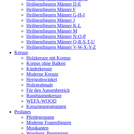
Heiligenfiguren Männer D-E
Heiligenfiguren Männer F
Heiligenfiguren Männer G-H-I
Heiligenfiguren Männer J
Heiligenfiguren Männer K-L
Heiligenfiguren Männer M
Heiligenfiguren Männer N-O-P
Heiligenfiguren Männer Q-R-S-T-U
Heiligenfiguren Männer V-W-X-Y-Z
Kreuze
Holzkreuze mit Korpus
Korpus ohne Balken
Kinderkreuze
Moderne Kreuze
Herrgottswinkel
Holzgrabmale
Für den Aussenbereich
Rundstammkreuze
WEFA-WOOD
Kreuzigungsgruppen
Profanes
Pferdegespann
Moderne Frauenfiguren
Musikanten
Wanderer, Bergsteiger