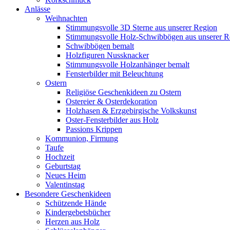
Anlässe
Weihnachten
Stimmungsvolle 3D Sterne aus unserer Region
Stimmungsvolle Holz-Schwibbögen aus unserer R
Schwibbögen bemalt
Holzfiguren Nussknacker
Stimmungsvolle Holzanhänger bemalt
Fensterbilder mit Beleuchtung
Ostern
Religiöse Geschenkideen zu Ostern
Ostereier & Osterdekoration
Holzhasen & Erzgebirgische Volkskunst
Oster-Fensterbilder aus Holz
Passions Krippen
Kommunion, Firmung
Taufe
Hochzeit
Geburtstag
Neues Heim
Valentinstag
Besondere Geschenkideen
Schützende Hände
Kindergebetsbücher
Herzen aus Holz