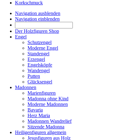
Korkschmuck
Navigation ausblenden
Navigation einblenden
Der Holzfiguren Shop
Engel
Schutzengel
Moderne Engel
Standengel
Erzengel
Engelsköpfe
Wandengel
Putten
Glücksengel
Madonnen
Marienfiguren
Madonna ohne Kind
Moderne Madonnen
Bavaria
Herz Maria
Madonnen Wandrelief
Sitzende Madonna
Heiligenfiguren allgemein
Jesusfiguren aus Holz