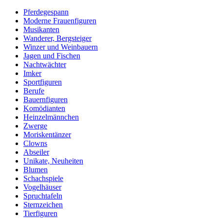
Pferdegespann
Moderne Frauenfiguren
Musikanten
Wanderer, Bergsteiger
Winzer und Weinbauern
Jagen und Fischen
Nachtwächter
Imker
Sportfiguren
Berufe
Bauernfiguren
Komödianten
Heinzelmännchen
Zwerge
Moriskentänzer
Clowns
Abseiler
Unikate, Neuheiten
Blumen
Schachspiele
Vogelhäuser
Spruchtafeln
Sternzeichen
Tierfiguren