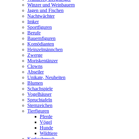
Winzer und Weinbauern
Jagen und Fischen
Nachtwächter
Imker
Sportfiguren
Berufe
Bauernfiguren
Komödianten
Heinzelmännchen
Zwerge
Moriskentänzer
Clowns
Abseiler
Unikate, Neuheiten
Blumen
Schachspiele
Vogelhäuser
Spruchtafeln
Sternzeichen
Tierfiguren
Pferde
Vögel
Hunde
Wildtiere
Korkschmuck