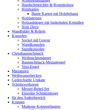
Schlüsselanhänger
Handschmeichler & Rosenkränze
Holzkarten
Bunte Karten mit Holzbehang
Holzlaternen
Holzanhänger mit funkelnden Kristallen
Holz Deco
Wandbilder & Reliefs
Konsolen
Sockel mit Gravur
Wandkonsolen
Standkonsolen
Christbaumschmuck
Weihnachtsmänner
Baumschmuck-Mozartengel
Sissi-Engel
Miniaturen
Weihwasserbecken
Gedrechselte Unikate
Schnitzwerkzeug
Messer-Beitel-Set
Einzelne Schnitzmesser
für den Außenbereich
Krippen
Moderne Krippenfiguren