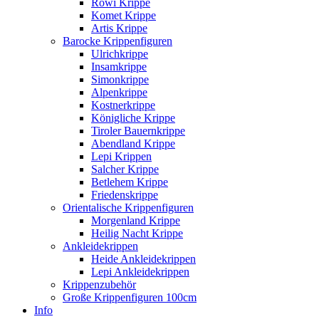
Rowi Krippe
Komet Krippe
Artis Krippe
Barocke Krippenfiguren
Ulrichkrippe
Insamkrippe
Simonkrippe
Alpenkrippe
Kostnerkrippe
Königliche Krippe
Tiroler Bauernkrippe
Abendland Krippe
Lepi Krippen
Salcher Krippe
Betlehem Krippe
Friedenskrippe
Orientalische Krippenfiguren
Morgenland Krippe
Heilig Nacht Krippe
Ankleidekrippen
Heide Ankleidekrippen
Lepi Ankleidekrippen
Krippenzubehör
Große Krippenfiguren 100cm
Info