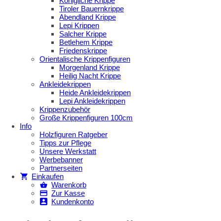
Königliche Krippe
Tiroler Bauernkrippe
Abendland Krippe
Lepi Krippen
Salcher Krippe
Betlehem Krippe
Friedenskrippe
Orientalische Krippenfiguren
Morgenland Krippe
Heilig Nacht Krippe
Ankleidekrippen
Heide Ankleidekrippen
Lepi Ankleidekrippen
Krippenzubehör
Große Krippenfiguren 100cm
Info
Holzfiguren Ratgeber
Tipps zur Pflege
Unsere Werkstatt
Werbebanner
Partnerseiten
Einkaufen
Warenkorb
Zur Kasse
Kundenkonto