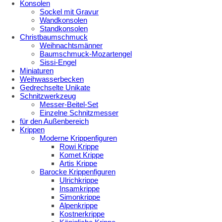
Konsolen
Sockel mit Gravur
Wandkonsolen
Standkonsolen
Christbaumschmuck
Weihnachtsmänner
Baumschmuck-Mozartengel
Sissi-Engel
Miniaturen
Weihwasserbecken
Gedrechselte Unikate
Schnitzwerkzeug
Messer-Beitel-Set
Einzelne Schnitzmesser
für den Außenbereich
Krippen
Moderne Krippenfiguren
Rowi Krippe
Komet Krippe
Artis Krippe
Barocke Krippenfiguren
Ulrichkrippe
Insamkrippe
Simonkrippe
Alpenkrippe
Kostnerkrippe