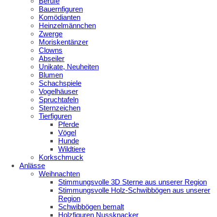
Berufe
Bauernfiguren
Komödianten
Heinzelmännchen
Zwerge
Moriskentänzer
Clowns
Abseiler
Unikate, Neuheiten
Blumen
Schachspiele
Vogelhäuser
Spruchtafeln
Sternzeichen
Tierfiguren
Pferde
Vögel
Hunde
Wildtiere
Korkschmuck
Anlässe
Weihnachten
Stimmungsvolle 3D Sterne aus unserer Region
Stimmungsvolle Holz-Schwibbögen aus unserer
Region
Schwibbögen bemalt
Holzfiguren Nussknacker