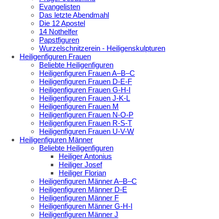
Evangelisten
Das letzte Abendmahl
Die 12 Apostel
14 Nothelfer
Papstfiguren
Wurzelschnitzerein - Heiligenskulpturen
Heiligenfiguren Frauen
Beliebte Heiligenfiguren
Heiligenfiguren Frauen A–B–C
Heiligenfiguren Frauen D-E-F
Heiligenfiguren Frauen G-H-I
Heiligenfiguren Frauen J-K-L
Heiligenfiguren Frauen M
Heiligenfiguren Frauen N-O-P
Heiligenfiguren Frauen R-S-T
Heiligenfiguren Frauen U-V-W
Heiligenfiguren Männer
Beliebte Heiligenfiguren
Heiliger Antonius
Heiliger Josef
Heiliger Florian
Heiligenfiguren Männer A–B–C
Heiligenfiguren Männer D-E
Heiligenfiguren Männer F
Heiligenfiguren Männer G-H-I
Heiligenfiguren Männer J