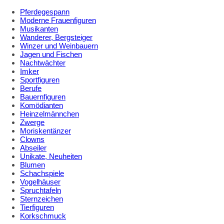
Pferdegespann
Moderne Frauenfiguren
Musikanten
Wanderer, Bergsteiger
Winzer und Weinbauern
Jagen und Fischen
Nachtwächter
Imker
Sportfiguren
Berufe
Bauernfiguren
Komödianten
Heinzelmännchen
Zwerge
Moriskentänzer
Clowns
Abseiler
Unikate, Neuheiten
Blumen
Schachspiele
Vogelhäuser
Spruchtafeln
Sternzeichen
Tierfiguren
Korkschmuck