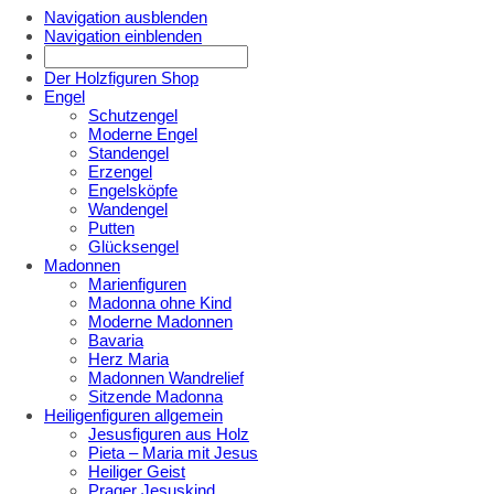
Navigation ausblenden
Navigation einblenden
Der Holzfiguren Shop
Engel
Schutzengel
Moderne Engel
Standengel
Erzengel
Engelsköpfe
Wandengel
Putten
Glücksengel
Madonnen
Marienfiguren
Madonna ohne Kind
Moderne Madonnen
Bavaria
Herz Maria
Madonnen Wandrelief
Sitzende Madonna
Heiligenfiguren allgemein
Jesusfiguren aus Holz
Pieta – Maria mit Jesus
Heiliger Geist
Prager Jesuskind