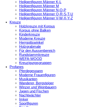
Heiligenfiguren Männer K-L
Heiligenfiguren Männer M
Heiligenfiguren Männer N-O-P
Heiligenfiguren Männer Q-R-S-T-U
Heiligenfiguren Männer V-W-X-Y-Z
Kreuze
Holzkreuze mit Korpus
Korpus ohne Balken
Kinderkreuze
Moderne Kreuze
Herrgottswinkel
Holzgrabmale
Für den Aussenbereich
Rundstammkreuze
WEFA-WOOD
Kreuzigungsgruppen
Profanes
Pferdegespann
Moderne Frauenfiguren
Musikanten
Wanderer, Bergsteiger
Winzer und Weinbauern
Jagen und Fischen
Nachtwächter
Imker
Sportfiguren