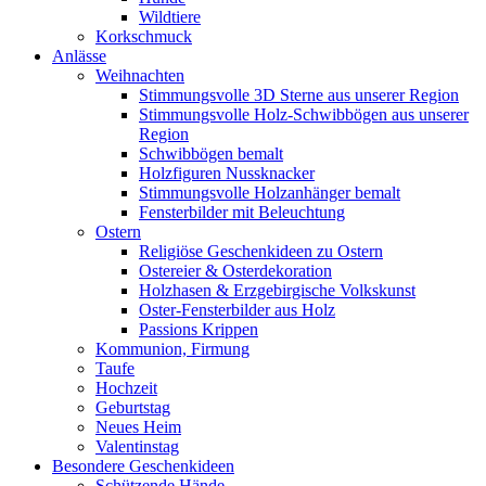
Wildtiere
Korkschmuck
Anlässe
Weihnachten
Stimmungsvolle 3D Sterne aus unserer Region
Stimmungsvolle Holz-Schwibbögen aus unserer
Region
Schwibbögen bemalt
Holzfiguren Nussknacker
Stimmungsvolle Holzanhänger bemalt
Fensterbilder mit Beleuchtung
Ostern
Religiöse Geschenkideen zu Ostern
Ostereier & Osterdekoration
Holzhasen & Erzgebirgische Volkskunst
Oster-Fensterbilder aus Holz
Passions Krippen
Kommunion, Firmung
Taufe
Hochzeit
Geburtstag
Neues Heim
Valentinstag
Besondere Geschenkideen
Schützende Hände