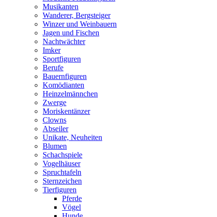
Musikanten
Wanderer, Bergsteiger
Winzer und Weinbauern
Jagen und Fischen
Nachtwächter
Imker
Sportfiguren
Berufe
Bauernfiguren
Komödianten
Heinzelmännchen
Zwerge
Moriskentänzer
Clowns
Abseiler
Unikate, Neuheiten
Blumen
Schachspiele
Vogelhäuser
Spruchtafeln
Sternzeichen
Tierfiguren
Pferde
Vögel
Hunde