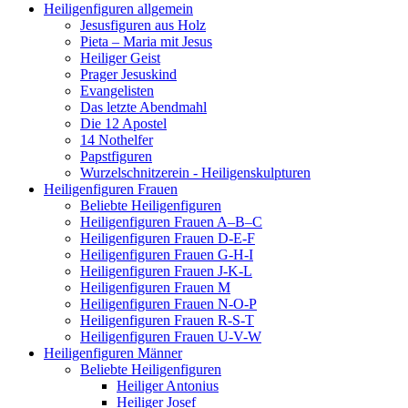
Heiligenfiguren allgemein
Jesusfiguren aus Holz
Pieta – Maria mit Jesus
Heiliger Geist
Prager Jesuskind
Evangelisten
Das letzte Abendmahl
Die 12 Apostel
14 Nothelfer
Papstfiguren
Wurzelschnitzerein - Heiligenskulpturen
Heiligenfiguren Frauen
Beliebte Heiligenfiguren
Heiligenfiguren Frauen A–B–C
Heiligenfiguren Frauen D-E-F
Heiligenfiguren Frauen G-H-I
Heiligenfiguren Frauen J-K-L
Heiligenfiguren Frauen M
Heiligenfiguren Frauen N-O-P
Heiligenfiguren Frauen R-S-T
Heiligenfiguren Frauen U-V-W
Heiligenfiguren Männer
Beliebte Heiligenfiguren
Heiliger Antonius
Heiliger Josef