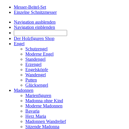
Messer-Beitel-Set
Einzelne Schnitzmesser
Navigation ausblenden
Navigation einblenden
Der Holzfiguren Shop
Engel
Schutzengel
Moderne Engel
Standengel
Erzengel
Engelsköpfe
Wandengel
Putten
Glücksengel
Madonnen
Marienfiguren
Madonna ohne Kind
Moderne Madonnen
Bavaria
Herz Maria
Madonnen Wandrelief
Sitzende Madonna