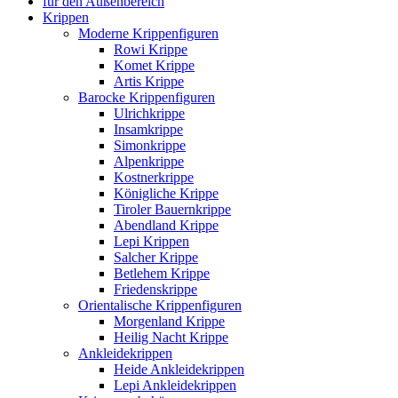
für den Außenbereich
Krippen
Moderne Krippenfiguren
Rowi Krippe
Komet Krippe
Artis Krippe
Barocke Krippenfiguren
Ulrichkrippe
Insamkrippe
Simonkrippe
Alpenkrippe
Kostnerkrippe
Königliche Krippe
Tiroler Bauernkrippe
Abendland Krippe
Lepi Krippen
Salcher Krippe
Betlehem Krippe
Friedenskrippe
Orientalische Krippenfiguren
Morgenland Krippe
Heilig Nacht Krippe
Ankleidekrippen
Heide Ankleidekrippen
Lepi Ankleidekrippen