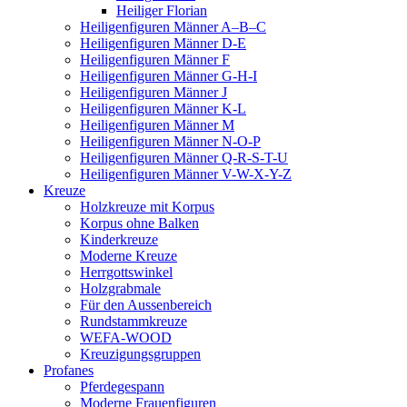
Heiliger Florian
Heiligenfiguren Männer A–B–C
Heiligenfiguren Männer D-E
Heiligenfiguren Männer F
Heiligenfiguren Männer G-H-I
Heiligenfiguren Männer J
Heiligenfiguren Männer K-L
Heiligenfiguren Männer M
Heiligenfiguren Männer N-O-P
Heiligenfiguren Männer Q-R-S-T-U
Heiligenfiguren Männer V-W-X-Y-Z
Kreuze
Holzkreuze mit Korpus
Korpus ohne Balken
Kinderkreuze
Moderne Kreuze
Herrgottswinkel
Holzgrabmale
Für den Aussenbereich
Rundstammkreuze
WEFA-WOOD
Kreuzigungsgruppen
Profanes
Pferdegespann
Moderne Frauenfiguren