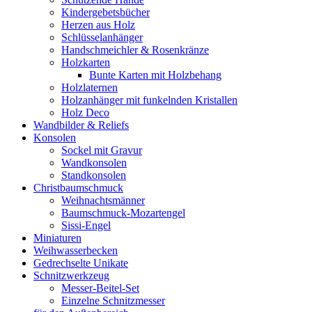
Kindergebetsbücher
Herzen aus Holz
Schlüsselanhänger
Handschmeichler & Rosenkränze
Holzkarten
Bunte Karten mit Holzbehang
Holzlaternen
Holzanhänger mit funkelnden Kristallen
Holz Deco
Wandbilder & Reliefs
Konsolen
Sockel mit Gravur
Wandkonsolen
Standkonsolen
Christbaumschmuck
Weihnachtsmänner
Baumschmuck-Mozartengel
Sissi-Engel
Miniaturen
Weihwasserbecken
Gedrechselte Unikate
Schnitzwerkzeug
Messer-Beitel-Set
Einzelne Schnitzmesser