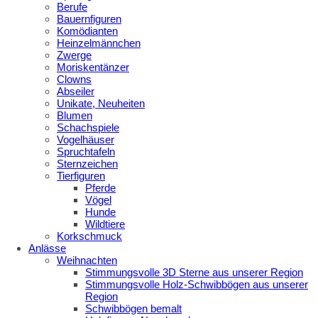
Berufe
Bauernfiguren
Komödianten
Heinzelmännchen
Zwerge
Moriskentänzer
Clowns
Abseiler
Unikate, Neuheiten
Blumen
Schachspiele
Vogelhäuser
Spruchtafeln
Sternzeichen
Tierfiguren
Pferde
Vögel
Hunde
Wildtiere
Korkschmuck
Anlässe
Weihnachten
Stimmungsvolle 3D Sterne aus unserer Region
Stimmungsvolle Holz-Schwibbögen aus unserer
Region
Schwibbögen bemalt