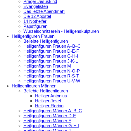
Prager Jesuskind
Evangelisten
Das letzte Abendmahl
Die 12 Apostel
14 Nothelfer
Papstfiguren
Wurzelschnitzerein - Heiligenskulpturen
Heiligenfiguren Frauen
Beliebte Heiligenfiguren
Heiligenfiguren Frauen A–B–C
Heiligenfiguren Frauen D-E-F
Heiligenfiguren Frauen G-H-I
Heiligenfiguren Frauen J-K-L
Heiligenfiguren Frauen M
Heiligenfiguren Frauen N-O-P
Heiligenfiguren Frauen R-S-T
Heiligenfiguren Frauen U-V-W
Heiligenfiguren Männer
Beliebte Heiligenfiguren
Heiliger Antonius
Heiliger Josef
Heiliger Florian
Heiligenfiguren Männer A–B–C
Heiligenfiguren Männer D-E
Heiligenfiguren Männer F
Heiligenfiguren Männer G-H-I
Heiligenfiguren Männer J