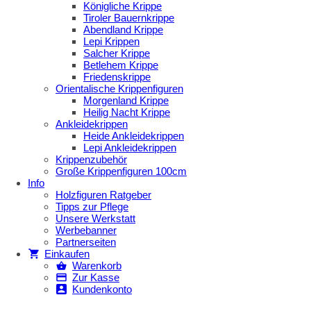
Königliche Krippe
Tiroler Bauernkrippe
Abendland Krippe
Lepi Krippen
Salcher Krippe
Betlehem Krippe
Friedenskrippe
Orientalische Krippenfiguren
Morgenland Krippe
Heilig Nacht Krippe
Ankleidekrippen
Heide Ankleidekrippen
Lepi Ankleidekrippen
Krippenzubehör
Große Krippenfiguren 100cm
Info
Holzfiguren Ratgeber
Tipps zur Pflege
Unsere Werkstatt
Werbebanner
Partnerseiten
Einkaufen
Warenkorb
Zur Kasse
Kundenkonto