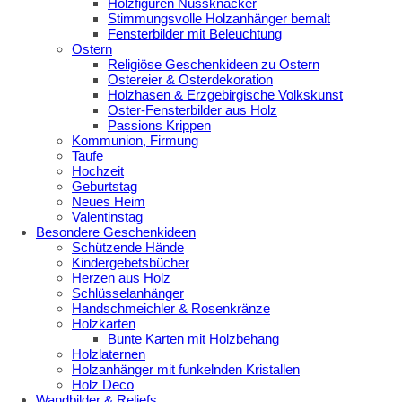
Holzfiguren Nussknacker
Stimmungsvolle Holzanhänger bemalt
Fensterbilder mit Beleuchtung
Ostern
Religiöse Geschenkideen zu Ostern
Ostereier & Osterdekoration
Holzhasen & Erzgebirgische Volkskunst
Oster-Fensterbilder aus Holz
Passions Krippen
Kommunion, Firmung
Taufe
Hochzeit
Geburtstag
Neues Heim
Valentinstag
Besondere Geschenkideen
Schützende Hände
Kindergebetsbücher
Herzen aus Holz
Schlüsselanhänger
Handschmeichler & Rosenkränze
Holzkarten
Bunte Karten mit Holzbehang
Holzlaternen
Holzanhänger mit funkelnden Kristallen
Holz Deco
Wandbilder & Reliefs