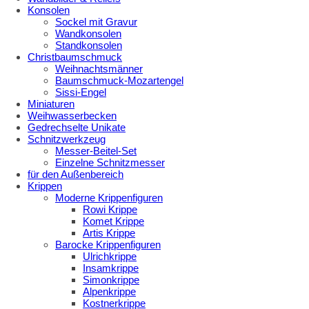
Konsolen
Sockel mit Gravur
Wandkonsolen
Standkonsolen
Christbaumschmuck
Weihnachtsmänner
Baumschmuck-Mozartengel
Sissi-Engel
Miniaturen
Weihwasserbecken
Gedrechselte Unikate
Schnitzwerkzeug
Messer-Beitel-Set
Einzelne Schnitzmesser
für den Außenbereich
Krippen
Moderne Krippenfiguren
Rowi Krippe
Komet Krippe
Artis Krippe
Barocke Krippenfiguren
Ulrichkrippe
Insamkrippe
Simonkrippe
Alpenkrippe
Kostnerkrippe