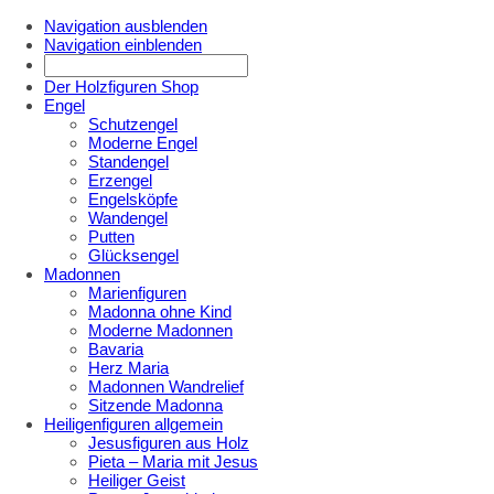
Navigation ausblenden
Navigation einblenden
Der Holzfiguren Shop
Engel
Schutzengel
Moderne Engel
Standengel
Erzengel
Engelsköpfe
Wandengel
Putten
Glücksengel
Madonnen
Marienfiguren
Madonna ohne Kind
Moderne Madonnen
Bavaria
Herz Maria
Madonnen Wandrelief
Sitzende Madonna
Heiligenfiguren allgemein
Jesusfiguren aus Holz
Pieta – Maria mit Jesus
Heiliger Geist