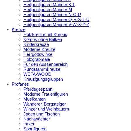
Heiligenfiguren Männer K-L
Heiligenfiguren Männer M
Heiligenfiguren Männer N-O-P
Heiligenfiguren Männer Q-R-S-T-U
Heiligenfiguren Männer V-W-X-Y-Z
Kreuze
Holzkreuze mit Korpus
Korpus ohne Balken
Kinderkreuze
Moderne Kreuze
Herrgottswinkel
Holzgrabmale
Für den Aussenbereich
Rundstammkreuze
WEFA-WOOD
Kreuzigungsgruppen
Profanes
Pferdegespann
Moderne Frauenfiguren
Musikanten
Wanderer, Bergsteiger
Winzer und Weinbauern
Jagen und Fischen
Nachtwächter
Imker
Sportfiguren