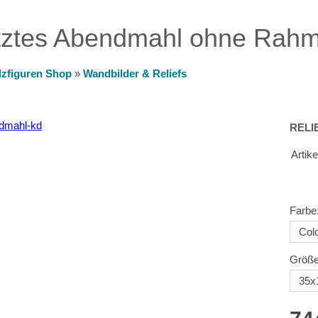
letztes Abendmahl ohne Rah
lzfiguren Shop
»
Wandbilder & Reliefs
RELI
Artik
Farbe
Größe