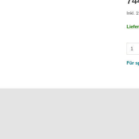
74
Inkl. 
Liefe
Für s