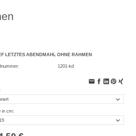
men
EF LETZTES ABENDMAHL OHNE RAHMEN
elnummer:
1201-kd
:
 in cm: