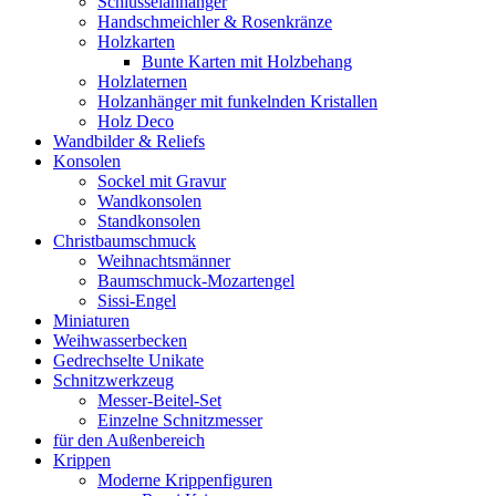
Schlüsselanhänger
Handschmeichler & Rosenkränze
Holzkarten
Bunte Karten mit Holzbehang
Holzlaternen
Holzanhänger mit funkelnden Kristallen
Holz Deco
Wandbilder & Reliefs
Konsolen
Sockel mit Gravur
Wandkonsolen
Standkonsolen
Christbaumschmuck
Weihnachtsmänner
Baumschmuck-Mozartengel
Sissi-Engel
Miniaturen
Weihwasserbecken
Gedrechselte Unikate
Schnitzwerkzeug
Messer-Beitel-Set
Einzelne Schnitzmesser
für den Außenbereich
Krippen
Moderne Krippenfiguren