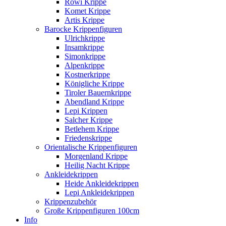
Rowi Krippe
Komet Krippe
Artis Krippe
Barocke Krippenfiguren
Ulrichkrippe
Insamkrippe
Simonkrippe
Alpenkrippe
Kostnerkrippe
Königliche Krippe
Tiroler Bauernkrippe
Abendland Krippe
Lepi Krippen
Salcher Krippe
Betlehem Krippe
Friedenskrippe
Orientalische Krippenfiguren
Morgenland Krippe
Heilig Nacht Krippe
Ankleidekrippen
Heide Ankleidekrippen
Lepi Ankleidekrippen
Krippenzubehör
Große Krippenfiguren 100cm
Info