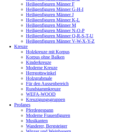
Heiligenfiguren Männer F
Heiligenfiguren Männer G-H-I
Heiligenfiguren Männer J
Heiligenfiguren Männer K-L
Heiligenfiguren Männer M
Heiligenfiguren Männer N-O-P
Heiligenfiguren Männer Q-R-S-T-U
Heiligenfiguren Männer V-W-X-Y-Z
Kreuze
Holzkreuze mit Korpus
Korpus ohne Balken
Kinderkreuze
Moderne Kreuze
Herrgottswinkel
Holzgrabmale
Für den Aussenbereich
Rundstammkreuze
WEFA-WOOD
Kreuzigungsgruppen
Profanes
Pferdegespann
Moderne Frauenfiguren
Musikanten
Wanderer, Bergsteiger
Winzer und Weinbauern