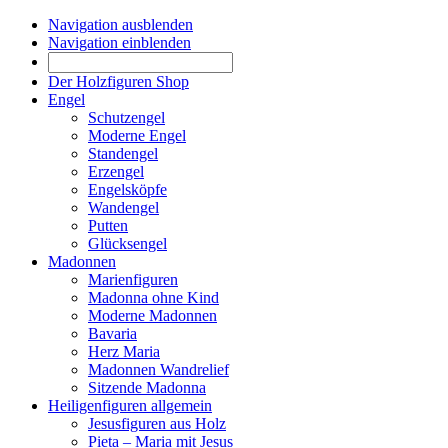
Navigation ausblenden
Navigation einblenden
Der Holzfiguren Shop
Engel
Schutzengel
Moderne Engel
Standengel
Erzengel
Engelsköpfe
Wandengel
Putten
Glücksengel
Madonnen
Marienfiguren
Madonna ohne Kind
Moderne Madonnen
Bavaria
Herz Maria
Madonnen Wandrelief
Sitzende Madonna
Heiligenfiguren allgemein
Jesusfiguren aus Holz
Pieta – Maria mit Jesus