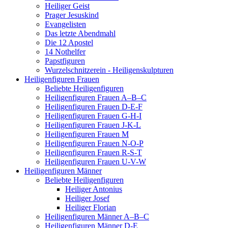
Heiliger Geist
Prager Jesuskind
Evangelisten
Das letzte Abendmahl
Die 12 Apostel
14 Nothelfer
Papstfiguren
Wurzelschnitzerein - Heiligenskulpturen
Heiligenfiguren Frauen
Beliebte Heiligenfiguren
Heiligenfiguren Frauen A–B–C
Heiligenfiguren Frauen D-E-F
Heiligenfiguren Frauen G-H-I
Heiligenfiguren Frauen J-K-L
Heiligenfiguren Frauen M
Heiligenfiguren Frauen N-O-P
Heiligenfiguren Frauen R-S-T
Heiligenfiguren Frauen U-V-W
Heiligenfiguren Männer
Beliebte Heiligenfiguren
Heiliger Antonius
Heiliger Josef
Heiliger Florian
Heiligenfiguren Männer A–B–C
Heiligenfiguren Männer D-E