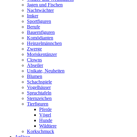
Jagen und Fischen
Nachtwächter
Imker
Sportfiguren
Berufe
Bauernfiguren
Komödianten
Heinzelmännchen
Zwerge
Moriskentänzer
Clowns
Abseiler
Unikate, Neuheiten
Blumen
Schachspiele
Vogelhäuser
Spruchtafeln
Sternzeichen
Tierfiguren
Pferde
Vögel
Hunde
Wildtiere
Korkschmuck
Anlässe